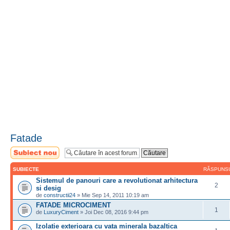
Fatade
Scrie un subiect
nou
SUBIECTE
RĂSPUNS
Sistemul de panouri care a revolutionat arhitectura
2
si desig
de
constructii24
» Mie Sep 14, 2011 10:19 am
FATADE MICROCIMENT
1
de
LuxuryCiment
» Joi Dec 08, 2016 9:44 pm
Izolatie exterioara cu vata minerala bazaltica