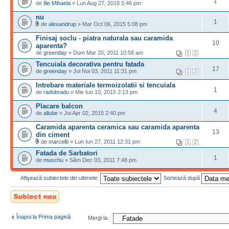
1
de
Ilie Mihaela
» Lun Aug 27, 2018 5:46 pm
nu
1
de
alexandrup
» Mar Oct 06, 2015 5:08 pm
Finisaj soclu - piatra naturala sau caramida
10
aparenta?
de
greenday
» Dum Mar 20, 2011 10:58 am
1
2
Tencuiala decorativa pentru fatada
17
de
greenday
» Joi Noi 03, 2011 11:31 pm
1
2
Intrebare materiale termoizolatii si tencuiala
1
de
radubradu
» Mie Iun 10, 2015 2:13 pm
Placare balcon
4
de
allube
» Joi Apr 02, 2015 2:40 pm
Caramida aparenta ceramica sau caramida aparenta
13
din ciment
de
marcelb
» Lun Iun 27, 2011 12:31 pm
1
2
Fatada de Sarbatori
1
de
muschu
» Sâm Dec 03, 2011 7:48 pm
Afişează subiectele din ultimele:
Sortează după
Scrie un subiect
nou
Înapoi la Prima pagină
Mergi la: