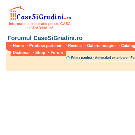
Informatie si inspiratie pentru CASA
si GRADINA ta!
Forumul CaseSiGradini.ro
Home
Produse parteneri
Revista
Galerie imagini
Catalog
Dictionar
Shop
Forum
Prima pagină
‹
Amenajari exterioare
‹
Fa