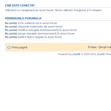
CINE ESTE CONECTAT
Utilizatorii ce navighează pe acest forum: Niciun utilizator înregistrat şi 6 vizitatori
PERMISIUNILE FORUMULUI
Nu puteţi
scrie subiecte noi în acest forum
Nu puteţi
răspunde subiectelor din acest forum
Nu puteţi
modifica mesajele dumneavoastră în acest forum
Nu puteţi
şterge mesajele dumneavoastră în acest forum
Nu puteţi
publica fişiere ataşate în acest forum
Echipa
•
Şterge toa
Prima pagină
Powered by
phpBB
© 2000-2011 phpBB Gro