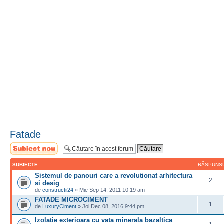
Fatade
Scrie un subiect
nou
SUBIECTE
RĂSPUNS
Sistemul de panouri care a revolutionat arhitectura
2
si desig
de
constructii24
» Mie Sep 14, 2011 10:19 am
FATADE MICROCIMENT
1
de
LuxuryCiment
» Joi Dec 08, 2016 9:44 pm
Izolatie exterioara cu vata minerala bazaltica