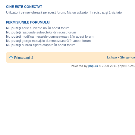
CINE ESTE CONECTAT
Utilizatorii ce navighează pe acest forum: Niciun utilizator înregistrat şi 1 vizitator
PERMISIUNILE FORUMULUI
Nu puteţi
scrie subiecte noi în acest forum
Nu puteţi
răspunde subiectelor din acest forum
Nu puteţi
modifica mesajele dumneavoastră în acest forum
Nu puteţi
şterge mesajele dumneavoastră în acest forum
Nu puteţi
publica fişiere ataşate în acest forum
Echipa
•
Şterge toa
Prima pagină
Powered by
phpBB
© 2000-2011 phpBB Gro