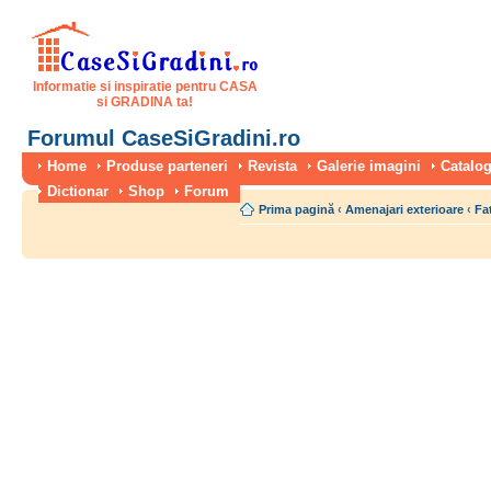
Informatie si inspiratie pentru CASA
si GRADINA ta!
Forumul CaseSiGradini.ro
Home
Produse parteneri
Revista
Galerie imagini
Catalog
Dictionar
Shop
Forum
Prima pagină
‹
Amenajari exterioare
‹
Fa