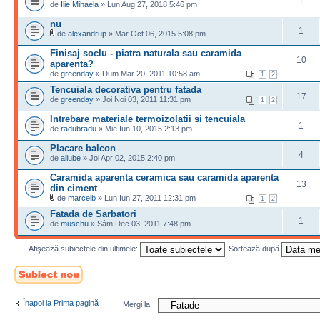
1
de
Ilie Mihaela
» Lun Aug 27, 2018 5:46 pm
nu
1
de
alexandrup
» Mar Oct 06, 2015 5:08 pm
Finisaj soclu - piatra naturala sau caramida
10
aparenta?
de
greenday
» Dum Mar 20, 2011 10:58 am
1
2
Tencuiala decorativa pentru fatada
17
de
greenday
» Joi Noi 03, 2011 11:31 pm
1
2
Intrebare materiale termoizolatii si tencuiala
1
de
radubradu
» Mie Iun 10, 2015 2:13 pm
Placare balcon
4
de
allube
» Joi Apr 02, 2015 2:40 pm
Caramida aparenta ceramica sau caramida aparenta
13
din ciment
de
marcelb
» Lun Iun 27, 2011 12:31 pm
1
2
Fatada de Sarbatori
1
de
muschu
» Sâm Dec 03, 2011 7:48 pm
Afişează subiectele din ultimele:
Sortează după
Scrie un subiect
nou
Înapoi la Prima pagină
Mergi la: