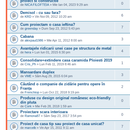
proiect si constructie
0
de
NICA FILOFTEIA
» Mie Ian 04, 2023 9:29 am
Demisol - cu sau fara?
6
de
KRD
» Vin Noi 09, 2012 10:20 am
Cum proiectam o casa ieftina?
7
de
greenday
» Dum Sep 23, 2012 5:43 pm
Cabana
3
de
alexpaul1986
» Mie Apr 11, 2012 8:00 am
Avantajele ridicarii unei case pe structura de metal
4
de
hera
» Lun Iun 01, 2015 6:30 pm
Consolidare+extindere casa caramida Ploiesti 2019
1
de
Cris_Ph
» Lun Feb 11, 2019 8:46 am
Mansardare duplex
3
de
VME
» Sâm Aug 29, 2015 6:04 pm
Căutând o companie de zidărie pentru opere în
2
Franța
de
Frenchtop
» Lun Oct 22, 2018 9:19 pm
Produse cu design original românesc eco-friendly
0
din pluta
de
Cork
» Mie Feb 28, 2018 1:59 am
Proiectare scara interioara
0
de
Ramona87
» Sâm Sep 23, 2017 3:54 pm
Proiect de casa tip sau proiect de casa unicat?
7
de
marcelb
» Vin Apr 15, 2011 9:11 am