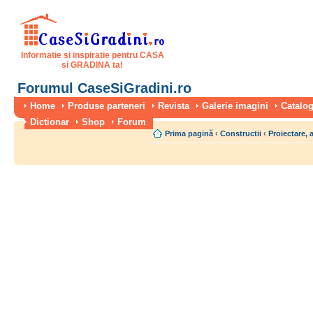
Informatie si inspiratie pentru CASA
si GRADINA ta!
Forumul CaseSiGradini.ro
Home
Produse parteneri
Revista
Galerie imagini
Catalog
Dictionar
Shop
Forum
Prima pagină
‹
Constructii
‹
Proiectare, 