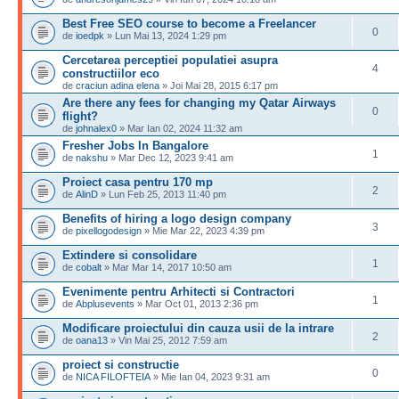
Best Free SEO course to become a Freelancer
0
de
ioedpk
» Lun Mai 13, 2024 1:29 pm
Cercetarea perceptiei populatiei asupra
4
constructiilor eco
de
craciun adina elena
» Joi Mai 28, 2015 6:17 pm
Are there any fees for changing my Qatar Airways
0
flight?
de
johnalex0
» Mar Ian 02, 2024 11:32 am
Fresher Jobs In Bangalore
1
de
nakshu
» Mar Dec 12, 2023 9:41 am
Proiect casa pentru 170 mp
2
de
AlinD
» Lun Feb 25, 2013 11:40 pm
Benefits of hiring a logo design company
3
de
pixellogodesign
» Mie Mar 22, 2023 4:39 pm
Extindere si consolidare
1
de
cobalt
» Mar Mar 14, 2017 10:50 am
Evenimente pentru Arhitecti si Contractori
1
de
Abplusevents
» Mar Oct 01, 2013 2:36 pm
Modificare proiectului din cauza usii de la intrare
2
de
oana13
» Vin Mai 25, 2012 7:59 am
proiect si constructie
0
de
NICA FILOFTEIA
» Mie Ian 04, 2023 9:31 am