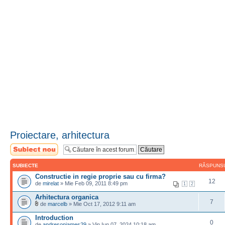
Proiectare, arhitectura
Scrie un subiect
nou
SUBIECTE
RĂSPUNS
Constructie in regie proprie sau cu firma?
12
de
mirelat
» Mie Feb 09, 2011 8:49 pm
1
2
Arhitectura organica
7
de
marcelb
» Mie Oct 17, 2012 9:11 am
Introduction
0
de
andresonjames29
» Vin Iun 07, 2024 10:18 am