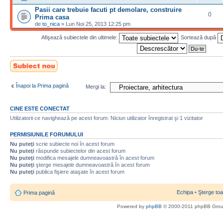
Pasii care trebuie facuti pt demolare, construire
0
Prima casa
de
to_nica
» Lun Noi 25, 2013 12:25 pm
Afişează subiectele din ultimele:
Sortează după
Scrie un subiect
nou
Înapoi la Prima pagină
Mergi la:
CINE ESTE CONECTAT
Utilizatorii ce navighează pe acest forum: Niciun utilizator înregistrat şi 1 vizitator
PERMISIUNILE FORUMULUI
Nu puteţi
scrie subiecte noi în acest forum
Nu puteţi
răspunde subiectelor din acest forum
Nu puteţi
modifica mesajele dumneavoastră în acest forum
Nu puteţi
şterge mesajele dumneavoastră în acest forum
Nu puteţi
publica fişiere ataşate în acest forum
Echipa
•
Şterge toa
Prima pagină
Powered by
phpBB
© 2000-2011 phpBB Gro