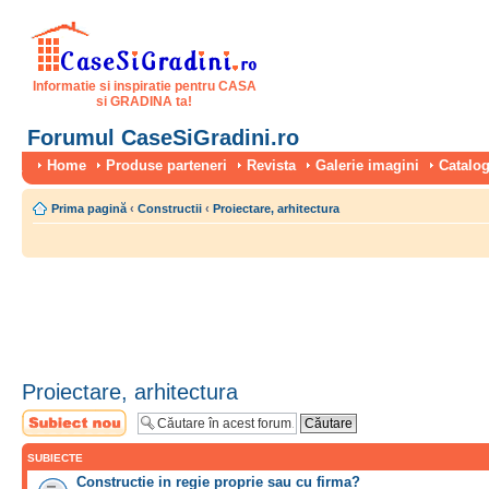
Informatie si inspiratie pentru CASA
si GRADINA ta!
Forumul CaseSiGradini.ro
Home
Produse parteneri
Revista
Galerie imagini
Catalog
Prima pagină
‹
Constructii
‹
Proiectare, arhitectura
Proiectare, arhitectura
Scrie un subiect
nou
SUBIECTE
Constructie in regie proprie sau cu firma?