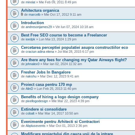
de
mirelat
» Mie Feb 09, 2011 8:49 pm
Arhitectura organica
de
marcelb
» Mie Oct 17, 2012 9:11 am
Introduction
de
andresonjames29
» Vin Iun 07, 2024 10:18 am
Best Free SEO course to become a Freelancer
de
ioedpk
» Lun Mai 13, 2024 1:29 pm
Cercetarea perceptiei populatiei asupra constructiilor eco
de
craciun adina elena
» Joi Mai 28, 2015 6:17 pm
Are there any fees for changing my Qatar Airways flight?
de
johnalex0
» Mar Ian 02, 2024 11:32 am
Fresher Jobs In Bangalore
de
nakshu
» Mar Dec 12, 2023 9:41 am
Proiect casa pentru 170 mp
de
AlinD
» Lun Feb 25, 2013 11:40 pm
Benefits of hiring a logo design company
de
pixellogodesign
» Mie Mar 22, 2023 4:39 pm
Extindere si consolidare
de
cobalt
» Mar Mar 14, 2017 10:50 am
Evenimente pentru Arhitecti si Contractori
de
Abplusevents
» Mar Oct 01, 2013 2:36 pm
Modificare proiectului din cauza usii de la intrare