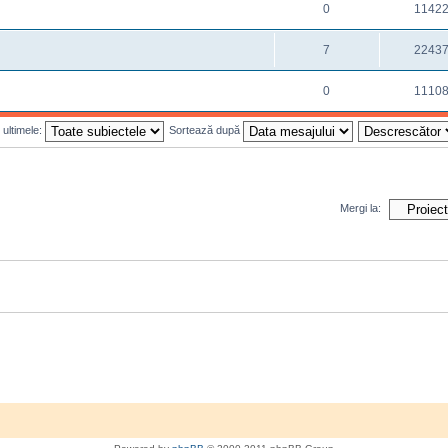
0
1142
7
2243
0
1110
 ultimele:
Sortează după
Mergi la: