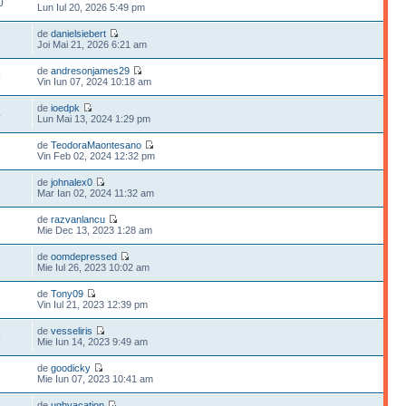
0
Lun Iul 20, 2026 5:49 pm
de
danielsiebert
7
Joi Mai 21, 2026 6:21 am
de
andresonjames29
5
Vin Iun 07, 2024 10:18 am
de
ioedpk
4
Lun Mai 13, 2024 1:29 pm
de
TeodoraMaontesano
8
Vin Feb 02, 2024 12:32 pm
de
johnalex0
9
Mar Ian 02, 2024 11:32 am
de
razvanlancu
1
Mie Dec 13, 2023 1:28 am
de
oomdepressed
2
Mie Iul 26, 2023 10:02 am
de
Tony09
8
Vin Iul 21, 2023 12:39 pm
de
vesseliris
9
Mie Iun 14, 2023 9:49 am
de
goodicky
1
Mie Iun 07, 2023 10:41 am
de
ughvacation