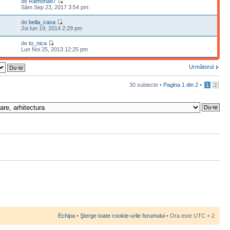
de
Ramona87
2
Sâm Sep 23, 2017 3:54 pm
de
bella_casa
7
Joi Iun 19, 2014 2:29 pm
de
to_nica
8
Lun Noi 25, 2013 12:25 pm
Următorul
30 subiecte •
Pagina
1
din
2
•
1
2
Echipa
•
Şterge toate cookie-urile forumului
• Ora este UTC + 2