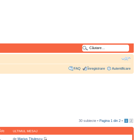
FAQ
Înregistrare
Autentificare
30 subiecte •
Pagina
1
din
2
•
1
2
ĂRI
ULTIMUL MESAJ
de
Marius Titulescu