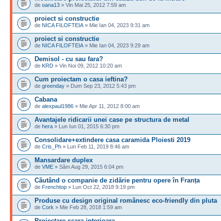
de
oana13
» Vin Mai 25, 2012 7:59 am
proiect si constructie
de
NICA FILOFTEIA
» Mie Ian 04, 2023 9:31 am
proiect si constructie
de
NICA FILOFTEIA
» Mie Ian 04, 2023 9:29 am
Demisol - cu sau fara?
de
KRD
» Vin Noi 09, 2012 10:20 am
Cum proiectam o casa ieftina?
de
greenday
» Dum Sep 23, 2012 5:43 pm
Cabana
de
alexpaul1986
» Mie Apr 11, 2012 8:00 am
Avantajele ridicarii unei case pe structura de metal
de
hera
» Lun Iun 01, 2015 6:30 pm
Consolidare+extindere casa caramida Ploiesti 2019
de
Cris_Ph
» Lun Feb 11, 2019 8:46 am
Mansardare duplex
de
VME
» Sâm Aug 29, 2015 6:04 pm
Căutând o companie de zidărie pentru opere în Franța
de
Frenchtop
» Lun Oct 22, 2018 9:19 pm
Produse cu design original românesc eco-friendly din pluta
de
Cork
» Mie Feb 28, 2018 1:59 am
Proiectare scara interioara