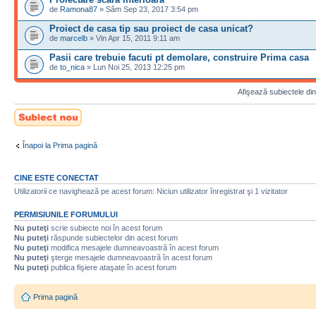
de
Ramona87
» Sâm Sep 23, 2017 3:54 pm
Proiect de casa tip sau proiect de casa unicat?
de
marcelb
» Vin Apr 15, 2011 9:11 am
Pasii care trebuie facuti pt demolare, construire Prima casa
de
to_nica
» Lun Noi 25, 2013 12:25 pm
Afişează subiectele din
Scrie un subiect
nou
Înapoi la Prima pagină
CINE ESTE CONECTAT
Utilizatorii ce navighează pe acest forum: Niciun utilizator înregistrat şi 1 vizitator
PERMISIUNILE FORUMULUI
Nu puteţi
scrie subiecte noi în acest forum
Nu puteţi
răspunde subiectelor din acest forum
Nu puteţi
modifica mesajele dumneavoastră în acest forum
Nu puteţi
şterge mesajele dumneavoastră în acest forum
Nu puteţi
publica fişiere ataşate în acest forum
Prima pagină