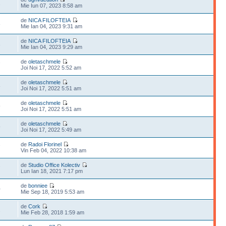
1
Mie Iun 07, 2023 8:58 am
de
NICA FILOFTEIA
8
Mie Ian 04, 2023 9:31 am
de
NICA FILOFTEIA
3
Mie Ian 04, 2023 9:29 am
de
oletaschmele
7
Joi Noi 17, 2022 5:52 am
de
oletaschmele
8
Joi Noi 17, 2022 5:51 am
de
oletaschmele
9
Joi Noi 17, 2022 5:51 am
de
oletaschmele
9
Joi Noi 17, 2022 5:49 am
de
Radoi Florinel
7
Vin Feb 04, 2022 10:38 am
de
Studio Office Kolectiv
7
Lun Ian 18, 2021 7:17 pm
de
bonniee
0
Mie Sep 18, 2019 5:53 am
de
Cork
2
Mie Feb 28, 2018 1:59 am