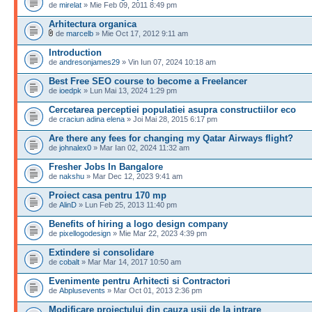
de
mirelat
» Mie Feb 09, 2011 8:49 pm
Arhitectura organica
de
marcelb
» Mie Oct 17, 2012 9:11 am
Introduction
de
andresonjames29
» Vin Iun 07, 2024 10:18 am
Best Free SEO course to become a Freelancer
de
ioedpk
» Lun Mai 13, 2024 1:29 pm
Cercetarea perceptiei populatiei asupra constructiilor eco
de
craciun adina elena
» Joi Mai 28, 2015 6:17 pm
Are there any fees for changing my Qatar Airways flight?
de
johnalex0
» Mar Ian 02, 2024 11:32 am
Fresher Jobs In Bangalore
de
nakshu
» Mar Dec 12, 2023 9:41 am
Proiect casa pentru 170 mp
de
AlinD
» Lun Feb 25, 2013 11:40 pm
Benefits of hiring a logo design company
de
pixellogodesign
» Mie Mar 22, 2023 4:39 pm
Extindere si consolidare
de
cobalt
» Mar Mar 14, 2017 10:50 am
Evenimente pentru Arhitecti si Contractori
de
Abplusevents
» Mar Oct 01, 2013 2:36 pm
Modificare proiectului din cauza usii de la intrare