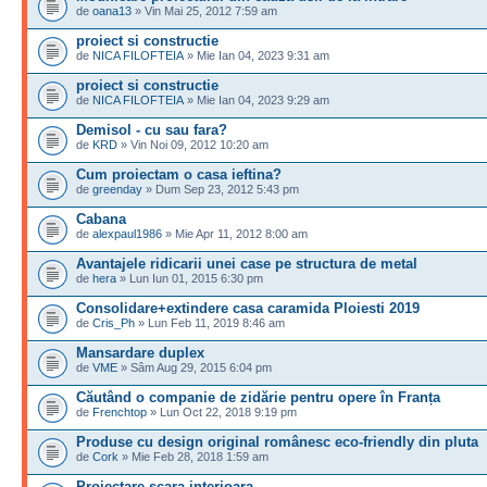
de
oana13
» Vin Mai 25, 2012 7:59 am
proiect si constructie
de
NICA FILOFTEIA
» Mie Ian 04, 2023 9:31 am
proiect si constructie
de
NICA FILOFTEIA
» Mie Ian 04, 2023 9:29 am
Demisol - cu sau fara?
de
KRD
» Vin Noi 09, 2012 10:20 am
Cum proiectam o casa ieftina?
de
greenday
» Dum Sep 23, 2012 5:43 pm
Cabana
de
alexpaul1986
» Mie Apr 11, 2012 8:00 am
Avantajele ridicarii unei case pe structura de metal
de
hera
» Lun Iun 01, 2015 6:30 pm
Consolidare+extindere casa caramida Ploiesti 2019
de
Cris_Ph
» Lun Feb 11, 2019 8:46 am
Mansardare duplex
de
VME
» Sâm Aug 29, 2015 6:04 pm
Căutând o companie de zidărie pentru opere în Franța
de
Frenchtop
» Lun Oct 22, 2018 9:19 pm
Produse cu design original românesc eco-friendly din pluta
de
Cork
» Mie Feb 28, 2018 1:59 am
Proiectare scara interioara