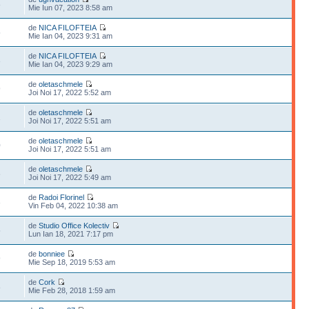
8
Mie Iun 07, 2023 8:58 am
de
NICA FILOFTEIA
5
Mie Ian 04, 2023 9:31 am
de
NICA FILOFTEIA
3
Mie Ian 04, 2023 9:29 am
de
oletaschmele
9
Joi Noi 17, 2022 5:52 am
de
oletaschmele
1
Joi Noi 17, 2022 5:51 am
de
oletaschmele
0
Joi Noi 17, 2022 5:51 am
de
oletaschmele
6
Joi Noi 17, 2022 5:49 am
de
Radoi Florinel
3
Vin Feb 04, 2022 10:38 am
de
Studio Office Kolectiv
5
Lun Ian 18, 2021 7:17 pm
de
bonniee
9
Mie Sep 18, 2019 5:53 am
de
Cork
8
Mie Feb 28, 2018 1:59 am