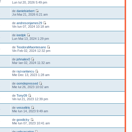
2
Lun Iul 20, 2026 5:49 pm
de
danielsiebert
6
Joi Mai 21, 2026 6:21 am
de
andresonjames29
6
Vin Iun 07, 2024 10:18 am
de
ioedpk
4
Lun Mai 13, 2024 1:29 pm
de
TeodoraMaontesano
0
Vin Feb 02, 2024 12:32 pm
de
johnalex0
1
Mar Ian 02, 2024 11:32 am
de
razvanlancu
7
Mie Dec 13, 2023 1:28 am
de
oomdepressed
2
Mie Iul 26, 2023 10:02 am
de
Tony09
8
Vin Iul 21, 2023 12:39 pm
de
vesseliris
0
Mie Iun 14, 2023 9:49 am
de
goodicky
9
Mie Iun 07, 2023 10:41 am
de
ughvacation