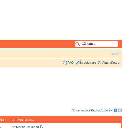
FAQ
Înregistrare
Autentificare
30 subiecte •
Pagina
1
din
2
•
1
2
ĂRI
ULTIMUL MESAJ
de
Marius Titulescu