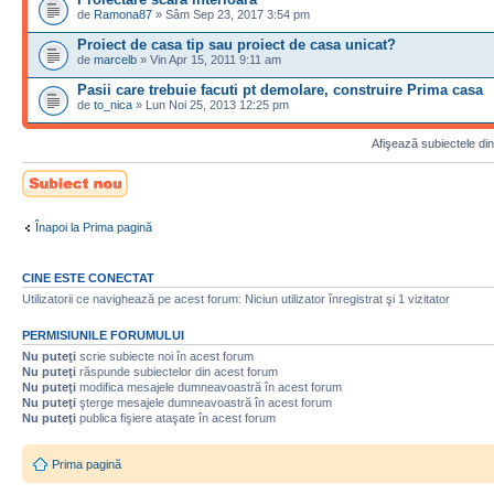
de
Ramona87
» Sâm Sep 23, 2017 3:54 pm
Proiect de casa tip sau proiect de casa unicat?
de
marcelb
» Vin Apr 15, 2011 9:11 am
Pasii care trebuie facuti pt demolare, construire Prima casa
de
to_nica
» Lun Noi 25, 2013 12:25 pm
Afişează subiectele din
Scrie un subiect
nou
Înapoi la Prima pagină
CINE ESTE CONECTAT
Utilizatorii ce navighează pe acest forum: Niciun utilizator înregistrat şi 1 vizitator
PERMISIUNILE FORUMULUI
Nu puteţi
scrie subiecte noi în acest forum
Nu puteţi
răspunde subiectelor din acest forum
Nu puteţi
modifica mesajele dumneavoastră în acest forum
Nu puteţi
şterge mesajele dumneavoastră în acest forum
Nu puteţi
publica fişiere ataşate în acest forum
Prima pagină