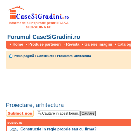
Informatie si inspiratie pentru CASA
si GRADINA ta!
Forumul CaseSiGradini.ro
Home
Produse parteneri
Revista
Galerie imagini
Catalog
Prima pagină
‹
Constructii
‹
Proiectare, arhitectura
Proiectare, arhitectura
Scrie un subiect
nou
SUBIECTE
Constructie in regie proprie sau cu firma?