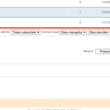
0
1142
7
2244
0
1111
 ultimele:
Sortează după
Mergi la: