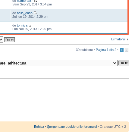
de
Ramona87
6
Sâm Sep 23, 2017 3:54 pm
de
bella_casa
7
Joi Iun 19, 2014 2:29 pm
de
to_nica
2
Lun Noi 25, 2013 12:25 pm
Următorul
30 subiecte •
Pagina
1
din
2
•
1
2
Echipa
•
Şterge toate cookie-urile forumului
• Ora este UTC + 2