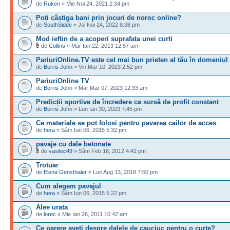
de
Ruken
» Mie Noi 24, 2021 2:34 pm
Poți câștiga bani prin jocuri de noroc online?
de
SouthSidde
» Joi Noi 24, 2022 8:38 pm
Mod ieftin de a acoperi suprafata unei curti
de
Collins
» Mar Ian 22, 2013 12:57 am
PariuriOnline.TV este cel mai bun prieten al tău în domeniul
de
Borris John
» Vin Mar 10, 2023 2:52 pm
PariuriOnline TV
de
Borris John
» Mar Mar 07, 2023 12:33 am
Predicții sportive de încredere ca sursă de profit constant
de
Borris John
» Lun Ian 30, 2023 7:45 pm
Ce materiale se pot folosi pentru pavarea cailor de acces
de
hera
» Sâm Iun 06, 2015 5:32 pm
pavaje cu dale betonate
de
vasilec49
» Sâm Feb 18, 2012 4:42 pm
Trotuar
de
Elena Gensthaler
» Lun Aug 13, 2018 7:50 pm
Cum alegem pavajul
de
hera
» Sâm Iun 06, 2015 5:22 pm
Alee urata
de
lorec
» Mie Ian 26, 2011 10:42 am
Ce parere aveti despre dalele de cauciuc pentru o curte?