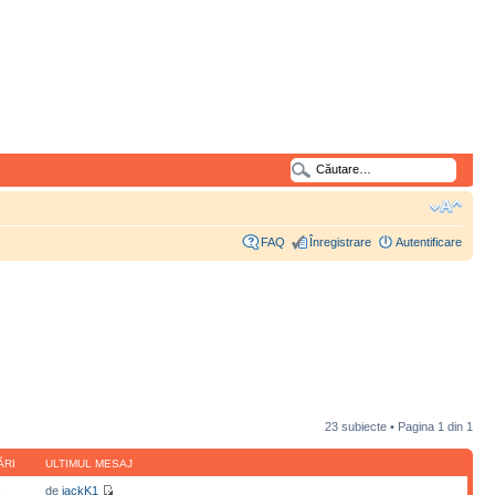
FAQ
Înregistrare
Autentificare
23 subiecte • Pagina
1
din
1
ĂRI
ULTIMUL MESAJ
de
jackK1