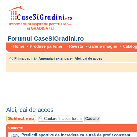
Informatie si inspiratie pentru CASA
si GRADINA ta!
Forumul CaseSiGradini.ro
Home
Produse parteneri
Revista
Galerie imagini
Catalog
Prima pagină
‹
Amenajari exterioare
‹
Alei, cai de acces
Alei, cai de acces
Scrie un subiect
nou
SUBIECTE
Predicții sportive de încredere ca sursă de profit constant