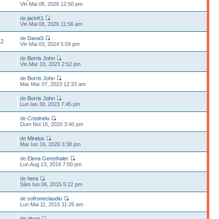
7
Vin Mai 08, 2026 12:50 pm
de
jackK1
9
Vin Mai 08, 2026 11:56 am
de
DanaS
82
Vin Mai 03, 2024 5:59 pm
de
Borris John
5
Vin Mar 10, 2023 2:52 pm
de
Borris John
3
Mar Mar 07, 2023 12:33 am
de
Borris John
4
Lun Ian 30, 2023 7:45 pm
de
Cristinelu
7
Dum Noi 15, 2020 3:40 pm
de
Mirelus
7
Mar Iun 16, 2020 3:38 pm
de
Elena Gensthaler
3
Lun Aug 13, 2018 7:50 pm
de
hera
5
Sâm Iun 06, 2015 5:22 pm
de
sofroneclaudiu
6
Lun Mai 11, 2015 11:26 am
de
alyyn