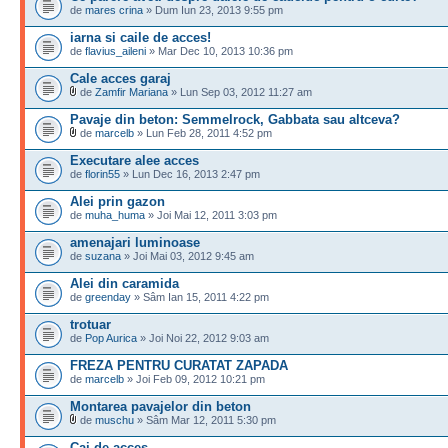
de
mares crina
» Dum Iun 23, 2013 9:55 pm
iarna si caile de acces!
de
flavius_aileni
» Mar Dec 10, 2013 10:36 pm
Cale acces garaj
de
Zamfir Mariana
» Lun Sep 03, 2012 11:27 am
Pavaje din beton: Semmelrock, Gabbata sau altceva?
de
marcelb
» Lun Feb 28, 2011 4:52 pm
Executare alee acces
de
florin55
» Lun Dec 16, 2013 2:47 pm
Alei prin gazon
de
muha_huma
» Joi Mai 12, 2011 3:03 pm
amenajari luminoase
de
suzana
» Joi Mai 03, 2012 9:45 am
Alei din caramida
de
greenday
» Sâm Ian 15, 2011 4:22 pm
trotuar
de
Pop Aurica
» Joi Noi 22, 2012 9:03 am
FREZA PENTRU CURATAT ZAPADA
de
marcelb
» Joi Feb 09, 2012 10:21 pm
Montarea pavajelor din beton
de
muschu
» Sâm Mar 12, 2011 5:30 pm
Cai de acces