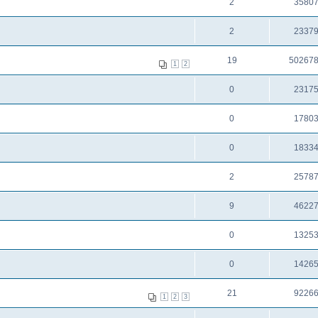
2
3580
2
2337
19
50267
1
2
0
2317
0
1780
0
1833
2
2578
9
4622
0
1325
0
1426
21
9226
1
2
3