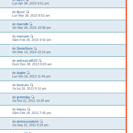
4
Lun Apr 06, 2015 9:51 pm
de
lilysor
1
Lun Mar 30, 2015 9:52 am
de
marcelb
9
Vin Mar 06, 2015 10:08 am
de
mamaeb
4
Sâm Feb 28, 2015 9:42 pm
de
StoneStore
6
Vin Mar 14, 2014 10:14 am
de
anfreutza8520
0
Dum Dec 08, 2013 9:03 am
de
doghe
8
Lun Noi 18, 2013 11:44 pm
de
bunicaro
5
Joi Iul 18, 2013 9:10 am
de
greenday
2
Joi Noi 22, 2012 10:25 am
de
klausu
1
Sâm Feb 18, 2012 7:45 pm
de
dorinsuciudorin
4
Joi Sep 22, 2011 9:24 pm