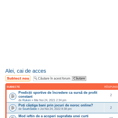
Alei, cai de acces
Scrie un subiect
nou
SUBIECTE
RĂSPUNS
Predicții sportive de încredere ca sursă de profit
2
constant
de
Ruken
» Mie Noi 24, 2021 2:34 pm
Poți câștiga bani prin jocuri de noroc online?
2
de
SouthSidde
» Joi Noi 24, 2022 8:38 pm
Mod ieftin de a acoperi suprafata unei curti