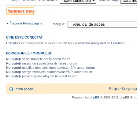
Afişează subiectele din ultimele:
Sortează după
Scrie un subiect
nou
Înapoi la Prima pagină
Mergi la:
CINE ESTE CONECTAT
Utilizatorii ce navighează pe acest forum: Niciun utilizator înregistrat şi 1 vizitator
PERMISIUNILE FORUMULUI
Nu puteţi
scrie subiecte noi în acest forum
Nu puteţi
răspunde subiectelor din acest forum
Nu puteţi
modifica mesajele dumneavoastră în acest forum
Nu puteţi
şterge mesajele dumneavoastră în acest forum
Nu puteţi
publica fişiere ataşate în acest forum
Echipa
•
Şterge toa
Prima pagină
Powered by
phpBB
© 2000-2011 phpBB Gro