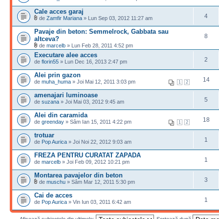
Cale acces garaj
4
de
Zamfir Mariana
» Lun Sep 03, 2012 11:27 am
Pavaje din beton: Semmelrock, Gabbata sau
8
altceva?
de
marcelb
» Lun Feb 28, 2011 4:52 pm
Executare alee acces
2
de
florin55
» Lun Dec 16, 2013 2:47 pm
Alei prin gazon
14
de
muha_huma
» Joi Mai 12, 2011 3:03 pm
1
2
amenajari luminoase
5
de
suzana
» Joi Mai 03, 2012 9:45 am
Alei din caramida
18
de
greenday
» Sâm Ian 15, 2011 4:22 pm
1
2
trotuar
1
de
Pop Aurica
» Joi Noi 22, 2012 9:03 am
FREZA PENTRU CURATAT ZAPADA
1
de
marcelb
» Joi Feb 09, 2012 10:21 pm
Montarea pavajelor din beton
3
de
muschu
» Sâm Mar 12, 2011 5:30 pm
Cai de acces
1
de
Pop Aurica
» Vin Iun 03, 2011 6:42 am