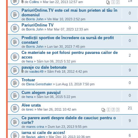
19
de
Collins
» Mar Ian 22, 2013 12:57 am
1
2
PariuriOnline.TV este cel mai bun prieten al tău în
0
domeniul
de
Borris John
» Vin Mar 10, 2023 2:52 pm
PariuriOnline TV
0
de
Borris John
» Mar Mar 07, 2023 12:33 am
Predicții sportive de încredere ca sursă de profit
0
constant
de
Borris John
» Lun Ian 30, 2023 7:45 pm
Ce materiale se pot folosi pentru pavarea cailor de
2
acces
de
hera
» Sâm Iun 06, 2015 5:32 pm
pavaje cu dale betonate
9
de
vasilec49
» Sâm Feb 18, 2012 4:42 pm
Trotuar
0
de
Elena Gensthaler
» Lun Aug 13, 2018 7:50 pm
Cum alegem pavajul
0
de
hera
» Sâm Iun 06, 2015 5:22 pm
Alee urata
21
de
lorec
» Mie Ian 26, 2011 10:42 am
1
2
3
Ce parere aveti despre dalele de cauciuc pentru o
9
curte?
de
mares crina
» Dum Iun 23, 2013 9:55 pm
iarna si caile de acces!
6
de
flavius_aileni
» Mar Dec 10, 2013 10:36 pm