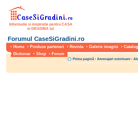
Informatie si inspiratie pentru CASA
si GRADINA ta!
Forumul CaseSiGradini.ro
Home
Produse parteneri
Revista
Galerie imagini
Catalog
Dictionar
Shop
Forum
Prima pagină
‹
Amenajari exterioare
‹
Ale