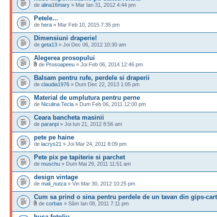
de
alina16mary
» Mar Ian 31, 2012 4:44 pm
Petele...
de
hera
» Mar Feb 10, 2015 7:35 pm
Dimensiuni draperie!
de
geta13
» Joi Dec 06, 2012 10:30 am
Alegerea prosopului
de
Prosoapeeu
» Joi Feb 06, 2014 12:46 pm
Balsam pentru rufe, perdele si draperii
de
claudia1976
» Dum Dec 22, 2013 1:05 pm
Material de umplutura pentru perne
de
Niculina Tecla
» Dum Feb 06, 2011 12:00 pm
Ceara bancheta masinii
de
paranpi
» Joi Iun 21, 2012 8:56 am
pete pe haine
de
lacrys21
» Joi Mar 24, 2011 8:09 pm
Pete pix pe tapiterie si parchet
de
muschu
» Dum Mai 29, 2011 11:51 am
design vintage
de
mali_nutza
» Vin Mar 30, 2012 10:25 pm
Cum sa prind o sina pentru perdele de un tavan din gips-car
de
corbas
» Sâm Ian 08, 2011 7:11 pm
husa fotoliu