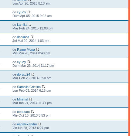
2
Lun Apr 20, 2015 8:18 am
de
cyucy
7
Dum Apr 05, 2015 9:02 am
de
Lamiita
5
Mar Feb 24, 2015 12:08 pm
de
danidica
6
Joi Mai 29, 2014 1:03 pm
de
Ramo Mona
9
Mie Mai 28, 2014 8:40 pm
de
cyucy
0
Dum Mar 23, 2014 11:17 pm
de
dorutu24
7
Mar Feb 25, 2014 6:50 pm
de
Samoila Cristina
0
Lun Feb 03, 2014 6:16 pm
de
Minimal
8
Mar Ian 21, 2014 11:41 pm
de
ceauscc
0
Mie Oct 16, 2013 3:53 pm
de
nadalexandru
0
Vin Iun 28, 2013 6:27 pm