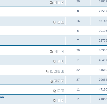
20
6281
1
2
3
8
2251
16
5614
1
2
6
2011
7
2277
29
8031
1
2
3
11
4541
1
2
32
8466
1
2
3
4
27
7965
1
2
3
11
4719
1
2
ton
11
9186
1
2