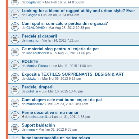
de
bogdanab
» Mie Feb 19, 2014 8:58 pm
Looking for a blend of rugged utility and urban style? Ever
de
Gingtto
» Lun Ian 08, 2024 8:44 am
Cum spal si cum calc o perdea din organza?
de
CLAUDIA60
» Mar Aug 28, 2012 10:38 pm
Perdele si draperii
de
muschu
» Vin Ian 14, 2011 7:21 pm
Ce material aleg pentru o lenjerie de pat
de
ionescuflorin08
» Joi Aug 22, 2013 1:06 pm
ROLETE
de
Monica Florea
» Lun Mai 11, 2015 11:00 am
Expozitia TEXTILES SURPRENANTS, DESIGN & ART
de
oldwitch
» Mar Noi 05, 2013 9:15 pm
Perdele, draperii
de
pollet_a
» Lun Mar 16, 2015 10:46 pm
Cum alegem cele mai bune lenjerii de pat
de
marinflorin2
» Mie Oct 23, 2013 10:00 am
Perne decorative si nu numai
de
doina.aurelia
» Lun Ian 31, 2011 1:38 pm
Suport baldachin
de
muna
» Mar Ian 31, 2012 9:35 pm
huse impermeabile pt. saltea relaxa