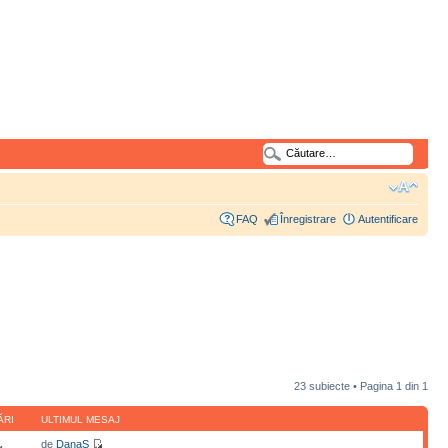
FAQ
Înregistrare
Autentificare
23 subiecte • Pagina
1
din
1
ĂRI
ULTIMUL MESAJ
de
DanaS