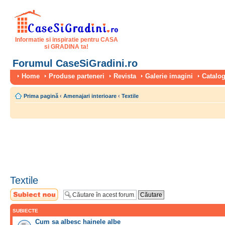
Informatie si inspiratie pentru CASA
si GRADINA ta!
Forumul CaseSiGradini.ro
Home
Produse parteneri
Revista
Galerie imagini
Catalog
Prima pagină
‹
Amenajari interioare
‹
Textile
Textile
Scrie un subiect
nou
SUBIECTE
Cum sa albesc hainele albe