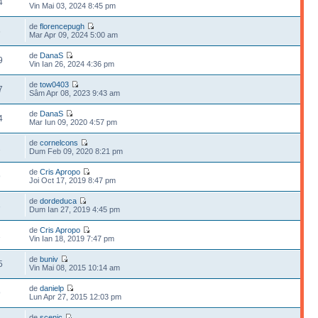
4
Vin Mai 03, 2024 8:45 pm
de
florencepugh
6
Mar Apr 09, 2024 5:00 am
de
DanaS
9
Vin Ian 26, 2024 4:36 pm
de
tow0403
7
Sâm Apr 08, 2023 9:43 am
de
DanaS
4
Mar Iun 09, 2020 4:57 pm
de
cornelcons
2
Dum Feb 09, 2020 8:21 pm
de
Cris Apropo
9
Joi Oct 17, 2019 8:47 pm
de
dordeduca
3
Dum Ian 27, 2019 4:45 pm
de
Cris Apropo
1
Vin Ian 18, 2019 7:47 pm
de
buniv
5
Vin Mai 08, 2015 10:14 am
de
danielp
9
Lun Apr 27, 2015 12:03 pm
de
scenic