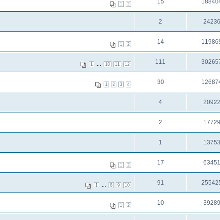
15
18840
1
2
2
2423
14
11986
1
2
111
30265
...
1
10
11
12
30
12687
1
2
3
4
4
2092
2
1772
1
1375
17
6345
1
2
91
25542
...
1
8
9
10
10
3928
1
2