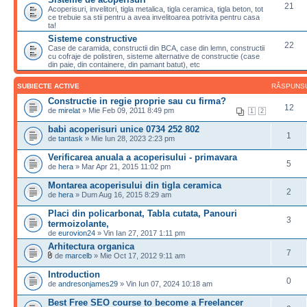
21
Acoperisuri, invelitori, tigla metalica, tigla ceramica, tigla beton, tot
ce trebuie sa stii pentru a avea invelitoarea potrivita pentru casa
ta!
Sisteme constructive
22
Case de caramida, constructii din BCA, case din lemn, constructii
cu cofraje de polistiren, sisteme alternative de constructie (case
din paie, din containere, din pamant batut), etc
SUBIECTE ACTIVE
RĂSPUNS
Constructie in regie proprie sau cu firma?
12
de
mirelat
» Mie Feb 09, 2011 8:49 pm
1
2
babi acoperisuri unice 0734 252 802
1
de
tantask
» Mie Iun 28, 2023 2:23 pm
Verificarea anuala a acoperisului - primavara
5
de
hera
» Mar Apr 21, 2015 11:02 pm
Montarea acoperisului din tigla ceramica
2
de
hera
» Dum Aug 16, 2015 8:29 am
Placi din policarbonat, Tabla cutata, Panouri
3
termoizolante,
de
eurovion24
» Vin Ian 27, 2017 1:11 pm
Arhitectura organica
7
de
marcelb
» Mie Oct 17, 2012 9:11 am
Introduction
0
de
andresonjames29
» Vin Iun 07, 2024 10:18 am
Best Free SEO course to become a Freelancer