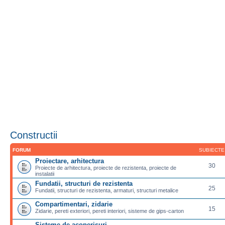
Constructii
FORUM
SUBIECTE
Proiectare, arhitectura
30
Proiecte de arhitectura, proiecte de rezistenta, proiecte de
instalatii
Fundatii, structuri de rezistenta
25
Fundatii, structuri de rezistenta, armaturi, structuri metalice
Compartimentari, zidarie
15
Zidarie, pereti exteriori, pereti interiori, sisteme de gips-carton
Sisteme de acoperisuri