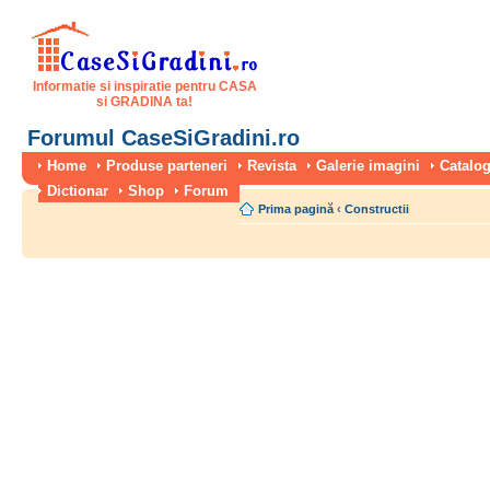
Informatie si inspiratie pentru CASA
si GRADINA ta!
Forumul CaseSiGradini.ro
Home
Produse parteneri
Revista
Galerie imagini
Catalog
Dictionar
Shop
Forum
Prima pagină
‹
Constructii