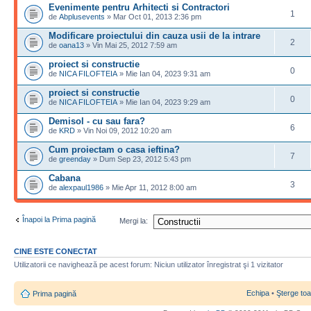
Evenimente pentru Arhitecti si Contractori
1
de
Abplusevents
» Mar Oct 01, 2013 2:36 pm
Modificare proiectului din cauza usii de la intrare
2
de
oana13
» Vin Mai 25, 2012 7:59 am
proiect si constructie
0
de
NICA FILOFTEIA
» Mie Ian 04, 2023 9:31 am
proiect si constructie
0
de
NICA FILOFTEIA
» Mie Ian 04, 2023 9:29 am
Demisol - cu sau fara?
6
de
KRD
» Vin Noi 09, 2012 10:20 am
Cum proiectam o casa ieftina?
7
de
greenday
» Dum Sep 23, 2012 5:43 pm
Cabana
3
de
alexpaul1986
» Mie Apr 11, 2012 8:00 am
Înapoi la Prima pagină
Mergi la:
CINE ESTE CONECTAT
Utilizatorii ce navighează pe acest forum: Niciun utilizator înregistrat şi 1 vizitator
Echipa
•
Şterge toa
Prima pagină