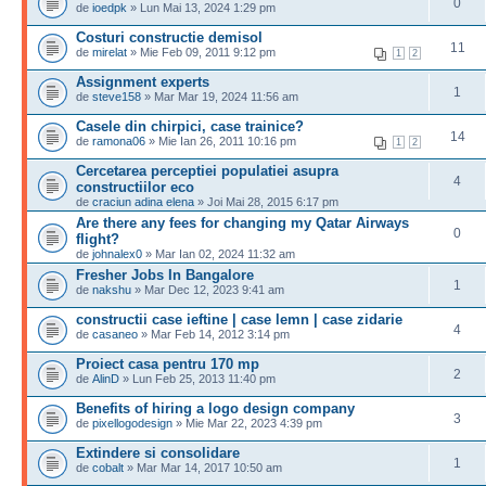
0
de
ioedpk
» Lun Mai 13, 2024 1:29 pm
Costuri constructie demisol
11
de
mirelat
» Mie Feb 09, 2011 9:12 pm
1
2
Assignment experts
1
de
steve158
» Mar Mar 19, 2024 11:56 am
Casele din chirpici, case trainice?
14
de
ramona06
» Mie Ian 26, 2011 10:16 pm
1
2
Cercetarea perceptiei populatiei asupra
4
constructiilor eco
de
craciun adina elena
» Joi Mai 28, 2015 6:17 pm
Are there any fees for changing my Qatar Airways
0
flight?
de
johnalex0
» Mar Ian 02, 2024 11:32 am
Fresher Jobs In Bangalore
1
de
nakshu
» Mar Dec 12, 2023 9:41 am
constructii case ieftine | case lemn | case zidarie
4
de
casaneo
» Mar Feb 14, 2012 3:14 pm
Proiect casa pentru 170 mp
2
de
AlinD
» Lun Feb 25, 2013 11:40 pm
Benefits of hiring a logo design company
3
de
pixellogodesign
» Mie Mar 22, 2023 4:39 pm
Extindere si consolidare
1
de
cobalt
» Mar Mar 14, 2017 10:50 am