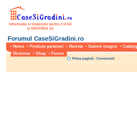
Informatie si inspiratie pentru CASA
si GRADINA ta!
Forumul CaseSiGradini.ro
Home
Produse parteneri
Revista
Galerie imagini
Catalog
Dictionar
Shop
Forum
Prima pagină
‹
Constructii