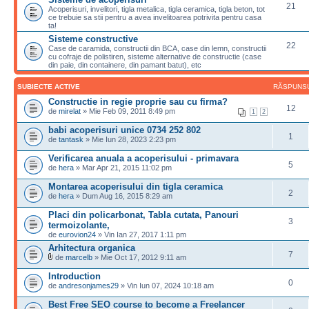
21
Acoperisuri, invelitori, tigla metalica, tigla ceramica, tigla beton, tot
ce trebuie sa stii pentru a avea invelitoarea potrivita pentru casa
ta!
Sisteme constructive
22
Case de caramida, constructii din BCA, case din lemn, constructii
cu cofraje de polistiren, sisteme alternative de constructie (case
din paie, din containere, din pamant batut), etc
SUBIECTE ACTIVE
RĂSPUNS
Constructie in regie proprie sau cu firma?
12
de
mirelat
» Mie Feb 09, 2011 8:49 pm
1
2
babi acoperisuri unice 0734 252 802
1
de
tantask
» Mie Iun 28, 2023 2:23 pm
Verificarea anuala a acoperisului - primavara
5
de
hera
» Mar Apr 21, 2015 11:02 pm
Montarea acoperisului din tigla ceramica
2
de
hera
» Dum Aug 16, 2015 8:29 am
Placi din policarbonat, Tabla cutata, Panouri
3
termoizolante,
de
eurovion24
» Vin Ian 27, 2017 1:11 pm
Arhitectura organica
7
de
marcelb
» Mie Oct 17, 2012 9:11 am
Introduction
0
de
andresonjames29
» Vin Iun 07, 2024 10:18 am
Best Free SEO course to become a Freelancer