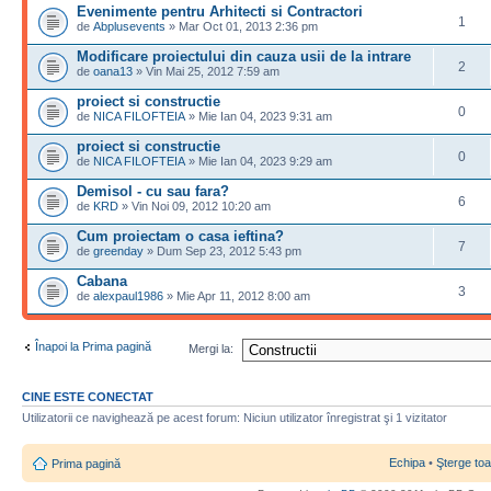
Evenimente pentru Arhitecti si Contractori
1
de
Abplusevents
» Mar Oct 01, 2013 2:36 pm
Modificare proiectului din cauza usii de la intrare
2
de
oana13
» Vin Mai 25, 2012 7:59 am
proiect si constructie
0
de
NICA FILOFTEIA
» Mie Ian 04, 2023 9:31 am
proiect si constructie
0
de
NICA FILOFTEIA
» Mie Ian 04, 2023 9:29 am
Demisol - cu sau fara?
6
de
KRD
» Vin Noi 09, 2012 10:20 am
Cum proiectam o casa ieftina?
7
de
greenday
» Dum Sep 23, 2012 5:43 pm
Cabana
3
de
alexpaul1986
» Mie Apr 11, 2012 8:00 am
Înapoi la Prima pagină
Mergi la:
CINE ESTE CONECTAT
Utilizatorii ce navighează pe acest forum: Niciun utilizator înregistrat şi 1 vizitator
Echipa
•
Şterge toa
Prima pagină