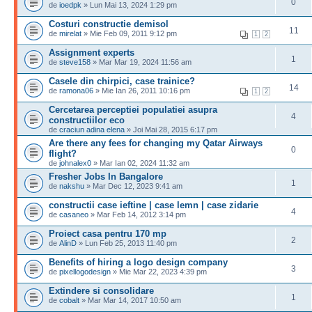
0
de
ioedpk
» Lun Mai 13, 2024 1:29 pm
Costuri constructie demisol
11
de
mirelat
» Mie Feb 09, 2011 9:12 pm
1
2
Assignment experts
1
de
steve158
» Mar Mar 19, 2024 11:56 am
Casele din chirpici, case trainice?
14
de
ramona06
» Mie Ian 26, 2011 10:16 pm
1
2
Cercetarea perceptiei populatiei asupra
4
constructiilor eco
de
craciun adina elena
» Joi Mai 28, 2015 6:17 pm
Are there any fees for changing my Qatar Airways
0
flight?
de
johnalex0
» Mar Ian 02, 2024 11:32 am
Fresher Jobs In Bangalore
1
de
nakshu
» Mar Dec 12, 2023 9:41 am
constructii case ieftine | case lemn | case zidarie
4
de
casaneo
» Mar Feb 14, 2012 3:14 pm
Proiect casa pentru 170 mp
2
de
AlinD
» Lun Feb 25, 2013 11:40 pm
Benefits of hiring a logo design company
3
de
pixellogodesign
» Mie Mar 22, 2023 4:39 pm
Extindere si consolidare
1
de
cobalt
» Mar Mar 14, 2017 10:50 am