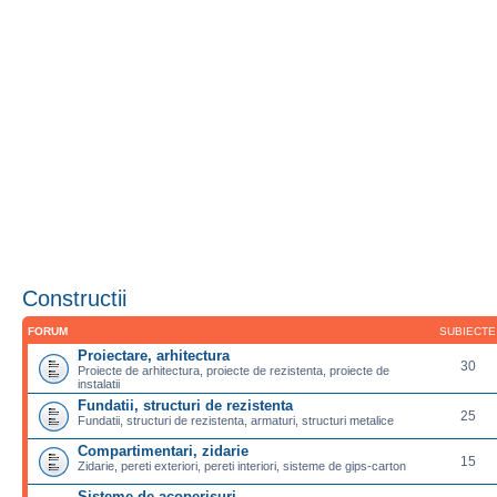
Constructii
FORUM
SUBIECTE
Proiectare, arhitectura
30
Proiecte de arhitectura, proiecte de rezistenta, proiecte de
instalatii
Fundatii, structuri de rezistenta
25
Fundatii, structuri de rezistenta, armaturi, structuri metalice
Compartimentari, zidarie
15
Zidarie, pereti exteriori, pereti interiori, sisteme de gips-carton
Sisteme de acoperisuri