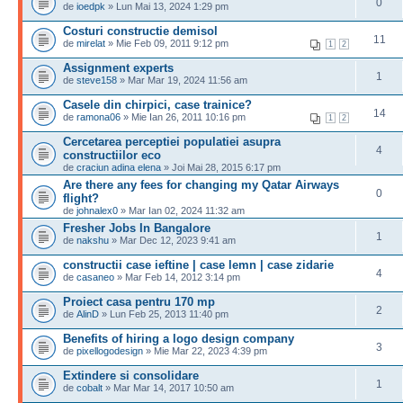
0
de
ioedpk
» Lun Mai 13, 2024 1:29 pm
Costuri constructie demisol
11
de
mirelat
» Mie Feb 09, 2011 9:12 pm
1
2
Assignment experts
1
de
steve158
» Mar Mar 19, 2024 11:56 am
Casele din chirpici, case trainice?
14
de
ramona06
» Mie Ian 26, 2011 10:16 pm
1
2
Cercetarea perceptiei populatiei asupra
4
constructiilor eco
de
craciun adina elena
» Joi Mai 28, 2015 6:17 pm
Are there any fees for changing my Qatar Airways
0
flight?
de
johnalex0
» Mar Ian 02, 2024 11:32 am
Fresher Jobs In Bangalore
1
de
nakshu
» Mar Dec 12, 2023 9:41 am
constructii case ieftine | case lemn | case zidarie
4
de
casaneo
» Mar Feb 14, 2012 3:14 pm
Proiect casa pentru 170 mp
2
de
AlinD
» Lun Feb 25, 2013 11:40 pm
Benefits of hiring a logo design company
3
de
pixellogodesign
» Mie Mar 22, 2023 4:39 pm
Extindere si consolidare
1
de
cobalt
» Mar Mar 14, 2017 10:50 am