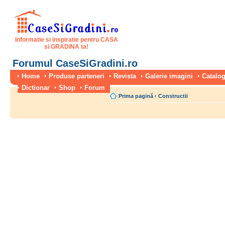
Informatie si inspiratie pentru CASA
si GRADINA ta!
Forumul CaseSiGradini.ro
Home
Produse parteneri
Revista
Galerie imagini
Catalog
Dictionar
Shop
Forum
Prima pagină
‹
Constructii