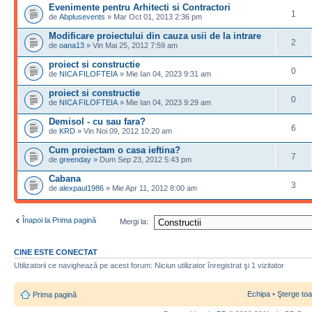
Evenimente pentru Arhitecti si Contractori
1
de
Abplusevents
» Mar Oct 01, 2013 2:36 pm
Modificare proiectului din cauza usii de la intrare
2
de
oana13
» Vin Mai 25, 2012 7:59 am
proiect si constructie
0
de
NICA FILOFTEIA
» Mie Ian 04, 2023 9:31 am
proiect si constructie
0
de
NICA FILOFTEIA
» Mie Ian 04, 2023 9:29 am
Demisol - cu sau fara?
6
de
KRD
» Vin Noi 09, 2012 10:20 am
Cum proiectam o casa ieftina?
7
de
greenday
» Dum Sep 23, 2012 5:43 pm
Cabana
3
de
alexpaul1986
» Mie Apr 11, 2012 8:00 am
Înapoi la Prima pagină
Mergi la:
CINE ESTE CONECTAT
Utilizatorii ce navighează pe acest forum: Niciun utilizator înregistrat şi 1 vizitator
Echipa
•
Şterge toa
Prima pagină