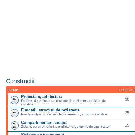
Constructii
FORUM
SUBIECTE
Proiectare, arhitectura
30
Proiecte de arhitectura, proiecte de rezistenta, proiecte de
instalatii
Fundatii, structuri de rezistenta
25
Fundatii, structuri de rezistenta, armaturi, structuri metalice
Compartimentari, zidarie
15
Zidarie, pereti exteriori, pereti interiori, sisteme de gips-carton
Sisteme de acoperisuri