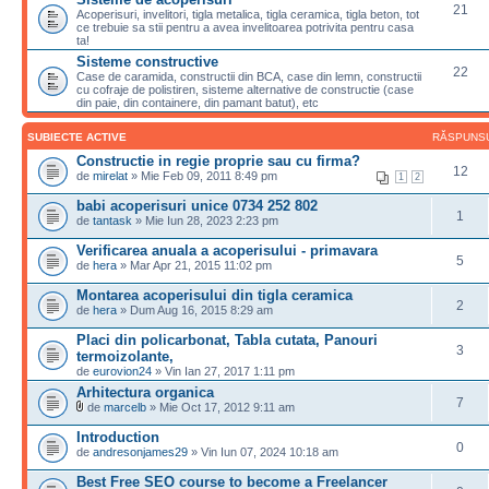
21
Acoperisuri, invelitori, tigla metalica, tigla ceramica, tigla beton, tot
ce trebuie sa stii pentru a avea invelitoarea potrivita pentru casa
ta!
Sisteme constructive
22
Case de caramida, constructii din BCA, case din lemn, constructii
cu cofraje de polistiren, sisteme alternative de constructie (case
din paie, din containere, din pamant batut), etc
SUBIECTE ACTIVE
RĂSPUNS
Constructie in regie proprie sau cu firma?
12
de
mirelat
» Mie Feb 09, 2011 8:49 pm
1
2
babi acoperisuri unice 0734 252 802
1
de
tantask
» Mie Iun 28, 2023 2:23 pm
Verificarea anuala a acoperisului - primavara
5
de
hera
» Mar Apr 21, 2015 11:02 pm
Montarea acoperisului din tigla ceramica
2
de
hera
» Dum Aug 16, 2015 8:29 am
Placi din policarbonat, Tabla cutata, Panouri
3
termoizolante,
de
eurovion24
» Vin Ian 27, 2017 1:11 pm
Arhitectura organica
7
de
marcelb
» Mie Oct 17, 2012 9:11 am
Introduction
0
de
andresonjames29
» Vin Iun 07, 2024 10:18 am
Best Free SEO course to become a Freelancer