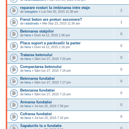
reparare rosturi la imbinarea intre etaje
2
de
stargates
» Lun Noi 30, 2015 11:38 am
Fierul beton are preturi sezoniere?
1
de
radubradu
» Mie Sep 23, 2015 11:36 am
Betonarea stalpilor
0
de
hera
» Dum Iul 12, 2015 1:36 pm
Placa suport a pardoselii la parter
0
de
hera
» Dum Iul 12, 2015 1:16 pm
Tratarea betonului
0
de
hera
» Sâm Iun 27, 2015 7:20 pm
Compactarea betonului
0
de
hera
» Sâm Iun 27, 2015 7:19 pm
Betonarea fundatiei
0
de
hera
» Sâm Iun 27, 2015 7:17 pm
Betonarea fundatiei
0
de
hera
» Sâm Iun 27, 2015 7:15 pm
Armarea fundatiei
0
de
hera
» Joi Iun 25, 2015 7:36 pm
Cofrarea fundatiei
0
de
hera
» Joi Iun 25, 2015 7:32 pm
Sapaturile la o fundatie
0