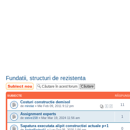
Fundatii, structuri de rezistenta
Scrie un subiect
nou
SUBIECTE
RĂSPUNS
Costuri constructie demisol
11
de
mirelat
» Mie Feb 09, 2011 9:12 pm
1
2
Assignment experts
1
de
steve158
» Mar Mar 19, 2024 11:56 am
Sapatura executata alipit constructiei actuale p+1
0
de
AndreiBadea91
» Lun Oct 05, 2020 1:56 pm