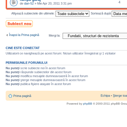
4
de
dan-52
» Mie Apr 20, 2011 3:31 pm
Afişează subiectele din ultimele:
Sortează după
Scrie un subiect
nou
Înapoi la Prima pagină
Mergi la:
CINE ESTE CONECTAT
Utilizatorii ce navighează pe acest forum: Niciun utilizator înregistrat şi 1 vizitator
PERMISIUNILE FORUMULUI
Nu puteţi
scrie subiecte noi în acest forum
Nu puteţi
răspunde subiectelor din acest forum
Nu puteţi
modifica mesajele dumneavoastră în acest forum
Nu puteţi
şterge mesajele dumneavoastră în acest forum
Nu puteţi
publica fişiere ataşate în acest forum
Echipa
•
Şterge toa
Prima pagină
Powered by
phpBB
© 2000-2011 phpBB Gro