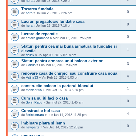
de
hera
» Joi Iun 25, 2015 7:29 pm
Trasarea fundatiei
0
de
hera
» Joi Iun 25, 2015 7:26 pm
Lucrari pregatitoare fundatie casa
0
de
hera
» Joi Iun 25, 2015 7:16 pm
lucrare de reparatie
0
de
catalin gramada
» Mar Mai 12, 2015 7:56 pm
Sfaturi pentru cea mai buna armatura la fundatie si
1
elevatie
de
dalinx
» Joi Apr 09, 2015 10:18 am
Sfaturi pentru armarea unui balcon exterior
3
de
Corvin
» Lun Mai 13, 2013 7:36 pm
renovare casa de chirpici sau construire casa noua
4
de
Valina33
» Vin Feb 15, 2013 8:03 pm
constructie balcon la parterul blocului
1
de
monica555
» Mie Oct 16, 2013 3:20 pm
Cum sa nu iti faci o casa
0
de
Sorin Radu
» Sâm Iul 27, 2013 1:45 am
Constructie hol casa
4
de
florinluntraru
» Lun Ian 14, 2013 11:35 pm
imbinare piatra si lemn
0
de
newparts
» Vin Dec 14, 2012 12:20 pm
rampa garaj