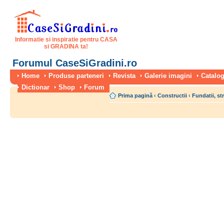
Informatie si inspiratie pentru CASA
si GRADINA ta!
Forumul CaseSiGradini.ro
Home
Produse parteneri
Revista
Galerie imagini
Catalog
Dictionar
Shop
Forum
Prima pagină
‹
Constructii
‹
Fundatii, st