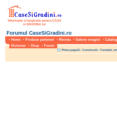
Informatie si inspiratie pentru CASA
si GRADINA ta!
Forumul CaseSiGradini.ro
Home
Produse parteneri
Revista
Galerie imagini
Catalog
Dictionar
Shop
Forum
Prima pagină
‹
Constructii
‹
Fundatii, st