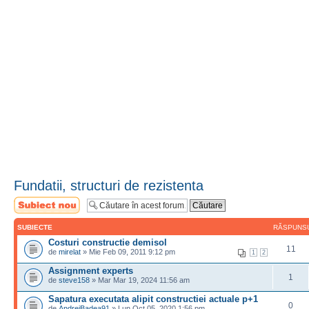
Fundatii, structuri de rezistenta
Scrie un subiect
nou
SUBIECTE
RĂSPUNS
Costuri constructie demisol
11
de
mirelat
» Mie Feb 09, 2011 9:12 pm
1
2
Assignment experts
1
de
steve158
» Mar Mar 19, 2024 11:56 am
Sapatura executata alipit constructiei actuale p+1
0
de
AndreiBadea91
» Lun Oct 05, 2020 1:56 pm