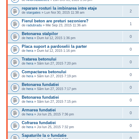
reparare rosturi la imbinarea intre etaje
2
de
stargates
» Lun Noi 30, 2015 11:38 am
Fierul beton are preturi sezoniere?
1
de
radubradu
» Mie Sep 23, 2015 11:36 am
Betonarea stalpilor
0
de
hera
» Dum Iul 12, 2015 1:36 pm
Placa suport a pardoselii la parter
0
de
hera
» Dum Iul 12, 2015 1:16 pm
Tratarea betonului
0
de
hera
» Sâm Iun 27, 2015 7:20 pm
Compactarea betonului
0
de
hera
» Sâm Iun 27, 2015 7:19 pm
Betonarea fundatiei
0
de
hera
» Sâm Iun 27, 2015 7:17 pm
Betonarea fundatiei
0
de
hera
» Sâm Iun 27, 2015 7:15 pm
Armarea fundatiei
0
de
hera
» Joi Iun 25, 2015 7:36 pm
Cofrarea fundatiei
0
de
hera
» Joi Iun 25, 2015 7:32 pm
Sapaturile la o fundatie
0