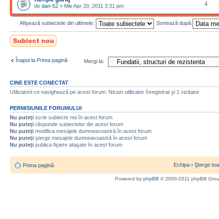
4
de
dan-52
» Mie Apr 20, 2011 3:31 pm
Afişează subiectele din ultimele:
Sortează după
Scrie un subiect
nou
Înapoi la Prima pagină
Mergi la:
CINE ESTE CONECTAT
Utilizatorii ce navighează pe acest forum: Niciun utilizator înregistrat şi 1 vizitator
PERMISIUNILE FORUMULUI
Nu puteţi
scrie subiecte noi în acest forum
Nu puteţi
răspunde subiectelor din acest forum
Nu puteţi
modifica mesajele dumneavoastră în acest forum
Nu puteţi
şterge mesajele dumneavoastră în acest forum
Nu puteţi
publica fişiere ataşate în acest forum
Echipa
•
Şterge toa
Prima pagină
Powered by
phpBB
© 2000-2011 phpBB Gro