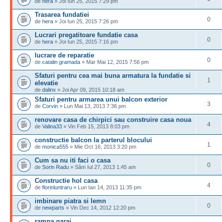
de
hera
» Joi Iun 25, 2015 7:29 pm
Trasarea fundatiei
0
de
hera
» Joi Iun 25, 2015 7:26 pm
Lucrari pregatitoare fundatie casa
0
de
hera
» Joi Iun 25, 2015 7:16 pm
lucrare de reparatie
0
de
catalin gramada
» Mar Mai 12, 2015 7:56 pm
Sfaturi pentru cea mai buna armatura la fundatie si
1
elevatie
de
dalinx
» Joi Apr 09, 2015 10:18 am
Sfaturi pentru armarea unui balcon exterior
3
de
Corvin
» Lun Mai 13, 2013 7:36 pm
renovare casa de chirpici sau construire casa noua
4
de
Valina33
» Vin Feb 15, 2013 8:03 pm
constructie balcon la parterul blocului
1
de
monica555
» Mie Oct 16, 2013 3:20 pm
Cum sa nu iti faci o casa
0
de
Sorin Radu
» Sâm Iul 27, 2013 1:45 am
Constructie hol casa
4
de
florinluntraru
» Lun Ian 14, 2013 11:35 pm
imbinare piatra si lemn
0
de
newparts
» Vin Dec 14, 2012 12:20 pm
rampa garaj