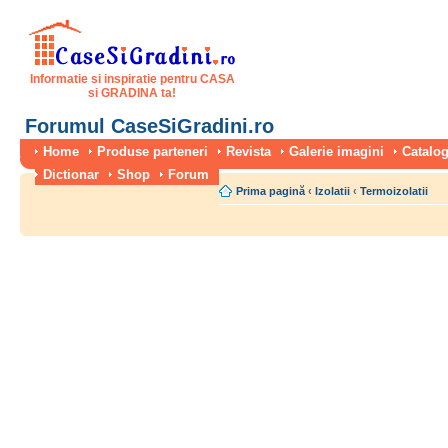
Informatie si inspiratie pentru CASA
si GRADINA ta!
Forumul CaseSiGradini.ro
Home
Produse parteneri
Revista
Galerie imagini
Catalog
Dictionar
Shop
Forum
Prima pagină
‹
Izolatii
‹
Termoizolatii