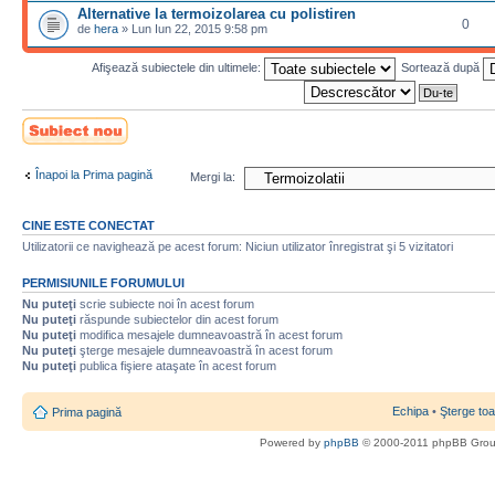
Alternative la termoizolarea cu polistiren
0
de
hera
» Lun Iun 22, 2015 9:58 pm
Afişează subiectele din ultimele:
Sortează după
Scrie un subiect
nou
Înapoi la Prima pagină
Mergi la:
CINE ESTE CONECTAT
Utilizatorii ce navighează pe acest forum: Niciun utilizator înregistrat şi 5 vizitatori
PERMISIUNILE FORUMULUI
Nu puteţi
scrie subiecte noi în acest forum
Nu puteţi
răspunde subiectelor din acest forum
Nu puteţi
modifica mesajele dumneavoastră în acest forum
Nu puteţi
şterge mesajele dumneavoastră în acest forum
Nu puteţi
publica fişiere ataşate în acest forum
Echipa
•
Şterge toa
Prima pagină
Powered by
phpBB
© 2000-2011 phpBB Gro