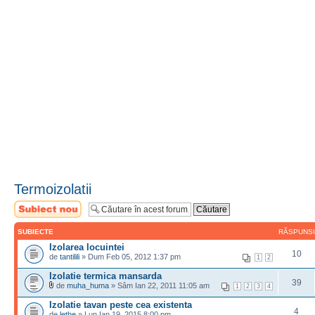
Termoizolatii
Scrie un subiect
nou
SUBIECTE
RĂSPUNS
Izolarea locuintei
10
de
tantilili
» Dum Feb 05, 2012 1:37 pm
1
2
Izolatie termica mansarda
39
de
muha_huma
» Sâm Ian 22, 2011 11:05 am
1
2
3
4
Izolatie tavan peste cea existenta
4
de
lethe
» Lun Ian 19, 2015 8:00 pm