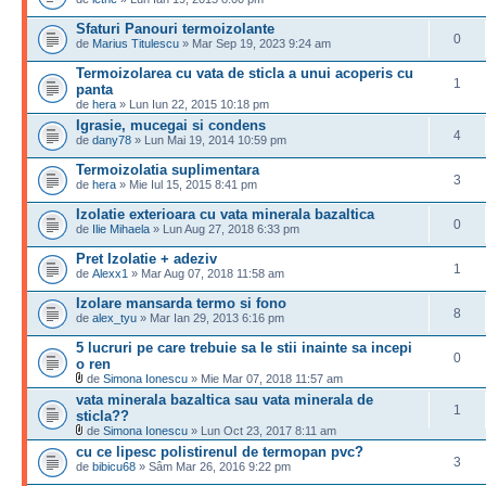
Sfaturi Panouri termoizolante
0
de
Marius Titulescu
» Mar Sep 19, 2023 9:24 am
Termoizolarea cu vata de sticla a unui acoperis cu
1
panta
de
hera
» Lun Iun 22, 2015 10:18 pm
Igrasie, mucegai si condens
4
de
dany78
» Lun Mai 19, 2014 10:59 pm
Termoizolatia suplimentara
3
de
hera
» Mie Iul 15, 2015 8:41 pm
Izolatie exterioara cu vata minerala bazaltica
0
de
Ilie Mihaela
» Lun Aug 27, 2018 6:33 pm
Pret Izolatie + adeziv
1
de
Alexx1
» Mar Aug 07, 2018 11:58 am
Izolare mansarda termo si fono
8
de
alex_tyu
» Mar Ian 29, 2013 6:16 pm
5 lucruri pe care trebuie sa le stii inainte sa incepi
0
o ren
de
Simona Ionescu
» Mie Mar 07, 2018 11:57 am
vata minerala bazaltica sau vata minerala de
1
sticla??
de
Simona Ionescu
» Lun Oct 23, 2017 8:11 am
cu ce lipesc polistirenul de termopan pvc?
3
de
bibicu68
» Sâm Mar 26, 2016 9:22 pm