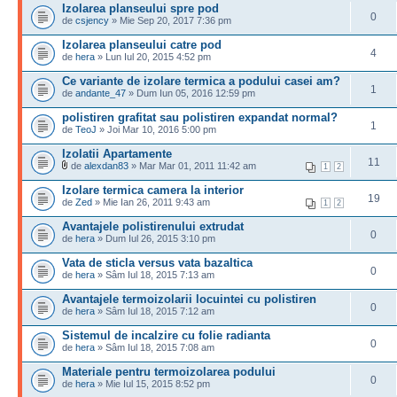
Izolarea planseului spre pod
0
de
csjency
» Mie Sep 20, 2017 7:36 pm
Izolarea planseului catre pod
4
de
hera
» Lun Iul 20, 2015 4:52 pm
Ce variante de izolare termica a podului casei am?
1
de
andante_47
» Dum Iun 05, 2016 12:59 pm
polistiren grafitat sau polistiren expandat normal?
1
de
TeoJ
» Joi Mar 10, 2016 5:00 pm
Izolatii Apartamente
11
de
alexdan83
» Mar Mar 01, 2011 11:42 am
1
2
Izolare termica camera la interior
19
de
Zed
» Mie Ian 26, 2011 9:43 am
1
2
Avantajele polistirenului extrudat
0
de
hera
» Dum Iul 26, 2015 3:10 pm
Vata de sticla versus vata bazaltica
0
de
hera
» Sâm Iul 18, 2015 7:13 am
Avantajele termoizolarii locuintei cu polistiren
0
de
hera
» Sâm Iul 18, 2015 7:12 am
Sistemul de incalzire cu folie radianta
0
de
hera
» Sâm Iul 18, 2015 7:08 am
Materiale pentru termoizolarea podului
0
de
hera
» Mie Iul 15, 2015 8:52 pm