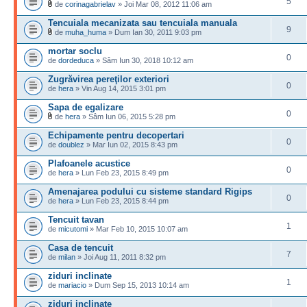
5
de
corinagabrielav
» Joi Mar 08, 2012 11:06 am
Tencuiala mecanizata sau tencuiala manuala
9
de
muha_huma
» Dum Ian 30, 2011 9:03 pm
mortar soclu
0
de
dordeduca
» Sâm Iun 30, 2018 10:12 am
Zugrăvirea pereţilor exteriori
0
de
hera
» Vin Aug 14, 2015 3:01 pm
Sapa de egalizare
0
de
hera
» Sâm Iun 06, 2015 5:28 pm
Echipamente pentru decopertari
0
de
doublez
» Mar Iun 02, 2015 8:43 pm
Plafoanele acustice
0
de
hera
» Lun Feb 23, 2015 8:49 pm
Amenajarea podului cu sisteme standard Rigips
0
de
hera
» Lun Feb 23, 2015 8:44 pm
Tencuit tavan
1
de
micutomi
» Mar Feb 10, 2015 10:07 am
Casa de tencuit
7
de
milan
» Joi Aug 11, 2011 8:32 pm
ziduri inclinate
1
de
mariacio
» Dum Sep 15, 2013 10:14 am
ziduri inclinate