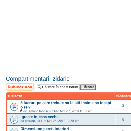
Compartimentari, zidarie
Scrie un subiect
nou
SUBIECTE
RĂSPUNS
5 lucruri pe care trebuie sa le stii inainte sa incepi
2
o ren
de
Simona Ionescu
» Mie Mar 07, 2018 11:57 am
Igrasie in casa veche
6
de
patrascu
» Lun Mai 28, 2012 12:38 pm
Dimensiune pereti interiori