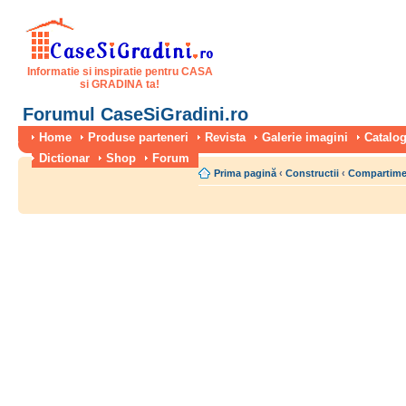
Informatie si inspiratie pentru CASA
si GRADINA ta!
Forumul CaseSiGradini.ro
Home
Produse parteneri
Revista
Galerie imagini
Catalog
Dictionar
Shop
Forum
Prima pagină
‹
Constructii
‹
Compartimen