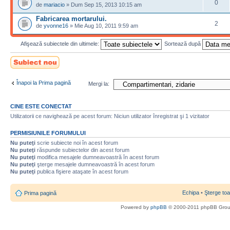
0
de
mariacio
» Dum Sep 15, 2013 10:15 am
Fabricarea mortarului.
2
de
yvonne16
» Mie Aug 10, 2011 9:59 am
Afişează subiectele din ultimele:
Sortează după
Scrie un subiect
nou
Înapoi la Prima pagină
Mergi la:
CINE ESTE CONECTAT
Utilizatorii ce navighează pe acest forum: Niciun utilizator înregistrat şi 1 vizitator
PERMISIUNILE FORUMULUI
Nu puteţi
scrie subiecte noi în acest forum
Nu puteţi
răspunde subiectelor din acest forum
Nu puteţi
modifica mesajele dumneavoastră în acest forum
Nu puteţi
şterge mesajele dumneavoastră în acest forum
Nu puteţi
publica fişiere ataşate în acest forum
Echipa
•
Şterge toa
Prima pagină
Powered by
phpBB
© 2000-2011 phpBB Gro