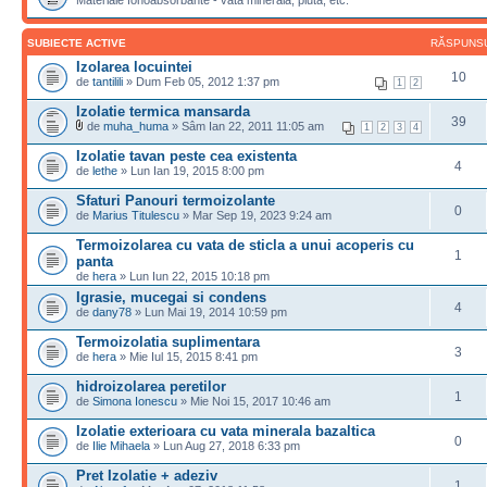
Materiale fonoabsorbante - vata minerala, pluta, etc.
SUBIECTE ACTIVE
RĂSPUNS
Izolarea locuintei
10
de
tantilili
» Dum Feb 05, 2012 1:37 pm
1
2
Izolatie termica mansarda
39
de
muha_huma
» Sâm Ian 22, 2011 11:05 am
1
2
3
4
Izolatie tavan peste cea existenta
4
de
lethe
» Lun Ian 19, 2015 8:00 pm
Sfaturi Panouri termoizolante
0
de
Marius Titulescu
» Mar Sep 19, 2023 9:24 am
Termoizolarea cu vata de sticla a unui acoperis cu
1
panta
de
hera
» Lun Iun 22, 2015 10:18 pm
Igrasie, mucegai si condens
4
de
dany78
» Lun Mai 19, 2014 10:59 pm
Termoizolatia suplimentara
3
de
hera
» Mie Iul 15, 2015 8:41 pm
hidroizolarea peretilor
1
de
Simona Ionescu
» Mie Noi 15, 2017 10:46 am
Izolatie exterioara cu vata minerala bazaltica
0
de
Ilie Mihaela
» Lun Aug 27, 2018 6:33 pm
Pret Izolatie + adeziv
1