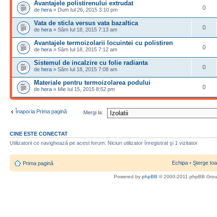
Avantajele polistirenului extrudat
0
de
hera
» Dum Iul 26, 2015 3:10 pm
Vata de sticla versus vata bazaltica
0
de
hera
» Sâm Iul 18, 2015 7:13 am
Avantajele termoizolarii locuintei cu polistiren
0
de
hera
» Sâm Iul 18, 2015 7:12 am
Sistemul de incalzire cu folie radianta
0
de
hera
» Sâm Iul 18, 2015 7:08 am
Materiale pentru termoizolarea podului
0
de
hera
» Mie Iul 15, 2015 8:52 pm
Înapoi la Prima pagină
Mergi la:
CINE ESTE CONECTAT
Utilizatorii ce navighează pe acest forum: Niciun utilizator înregistrat şi 1 vizitator
Echipa
•
Şterge toa
Prima pagină
Powered by
phpBB
© 2000-2011 phpBB Gro