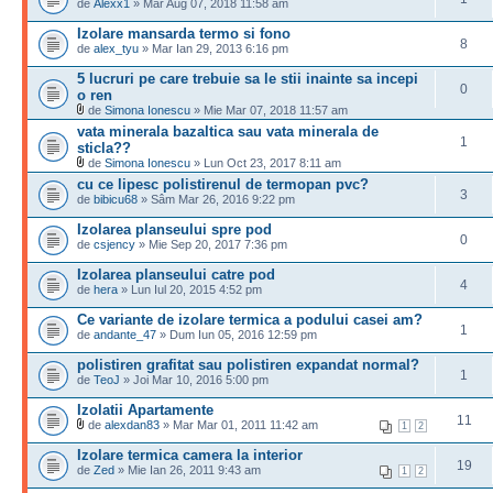
de
Alexx1
» Mar Aug 07, 2018 11:58 am
Izolare mansarda termo si fono
8
de
alex_tyu
» Mar Ian 29, 2013 6:16 pm
5 lucruri pe care trebuie sa le stii inainte sa incepi
0
o ren
de
Simona Ionescu
» Mie Mar 07, 2018 11:57 am
vata minerala bazaltica sau vata minerala de
1
sticla??
de
Simona Ionescu
» Lun Oct 23, 2017 8:11 am
cu ce lipesc polistirenul de termopan pvc?
3
de
bibicu68
» Sâm Mar 26, 2016 9:22 pm
Izolarea planseului spre pod
0
de
csjency
» Mie Sep 20, 2017 7:36 pm
Izolarea planseului catre pod
4
de
hera
» Lun Iul 20, 2015 4:52 pm
Ce variante de izolare termica a podului casei am?
1
de
andante_47
» Dum Iun 05, 2016 12:59 pm
polistiren grafitat sau polistiren expandat normal?
1
de
TeoJ
» Joi Mar 10, 2016 5:00 pm
Izolatii Apartamente
11
de
alexdan83
» Mar Mar 01, 2011 11:42 am
1
2
Izolare termica camera la interior
19
de
Zed
» Mie Ian 26, 2011 9:43 am
1
2