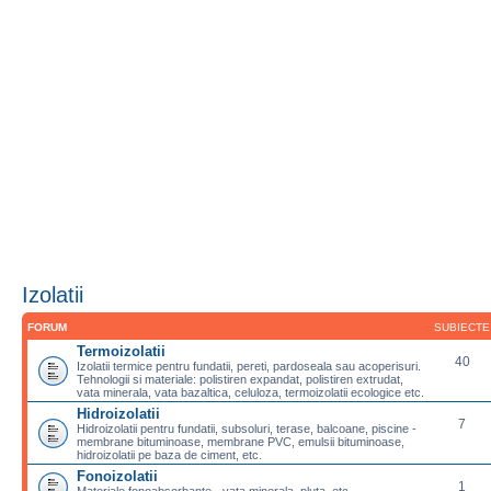
Izolatii
FORUM
SUBIECTE
Termoizolatii
40
Izolatii termice pentru fundatii, pereti, pardoseala sau acoperisuri.
Tehnologii si materiale: polistiren expandat, polistiren extrudat,
vata minerala, vata bazaltica, celuloza, termoizolatii ecologice etc.
Hidroizolatii
7
Hidroizolatii pentru fundatii, subsoluri, terase, balcoane, piscine -
membrane bituminoase, membrane PVC, emulsii bituminoase,
hidroizolatii pe baza de ciment, etc.
Fonoizolatii
1