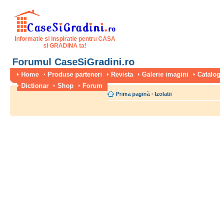
Informatie si inspiratie pentru CASA
si GRADINA ta!
Forumul CaseSiGradini.ro
Home
Produse parteneri
Revista
Galerie imagini
Catalog
Dictionar
Shop
Forum
Prima pagină
‹
Izolatii