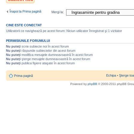
nou
Înapoi la Prima pagină
Mergi la:
CINE ESTE CONECTAT
Utilizatorii ce navighează pe acest forum: Niciun utilizator înregistrat şi 1 vizitator
PERMISIUNILE FORUMULUI
Nu puteţi
scrie subiecte noi în acest forum
Nu puteţi
răspunde subiectelor din acest forum
Nu puteţi
modifica mesajele dumneavoastră în acest forum
Nu puteţi
şterge mesajele dumneavoastră în acest forum
Nu puteţi
publica fişiere ataşate în acest forum
Echipa
•
Şterge toa
Prima pagină
Powered by
phpBB
© 2000-2011 phpBB Gro