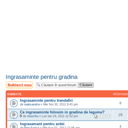
Ingrasaminte pentru gradina
Scrie un subiect
nou
SUBIECTE
RĂSPUNS
Ingrasaminte pentru trandafiri
8
de
ealexandra
» Mie Noi 30, 2011 9:41 pm
Ce ingrasaminte folosim in gradina de legume?
28
de
muschu
» Lun Ian 24, 2011 11:52 pm
1
2
3
Ingrasamant pentru ardei
4
de
Pop Aurica
» Mie Aug 01, 2012 11:06 am