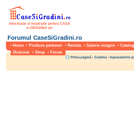
Informatie si inspiratie pentru CASA
si GRADINA ta!
Forumul CaseSiGradini.ro
Home
Produse parteneri
Revista
Galerie imagini
Catalog
Dictionar
Shop
Forum
Prima pagină
‹
Gradina
‹
Ingrasaminte p