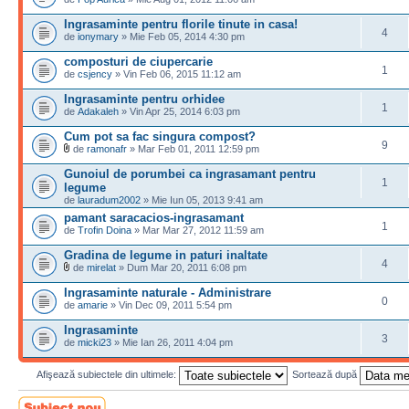
Ingrasaminte pentru florile tinute in casa!
4
de
ionymary
» Mie Feb 05, 2014 4:30 pm
composturi de ciupercarie
1
de
csjency
» Vin Feb 06, 2015 11:12 am
Ingrasaminte pentru orhidee
1
de
Adakaleh
» Vin Apr 25, 2014 6:03 pm
Cum pot sa fac singura compost?
9
de
ramonafr
» Mar Feb 01, 2011 12:59 pm
Gunoiul de porumbei ca ingrasamant pentru
1
legume
de
lauradum2002
» Mie Iun 05, 2013 9:41 am
pamant saracacios-ingrasamant
1
de
Trofin Doina
» Mar Mar 27, 2012 11:59 am
Gradina de legume in paturi inaltate
4
de
mirelat
» Dum Mar 20, 2011 6:08 pm
Ingrasaminte naturale - Administrare
0
de
amarie
» Vin Dec 09, 2011 5:54 pm
Ingrasaminte
3
de
micki23
» Mie Ian 26, 2011 4:04 pm
Afişează subiectele din ultimele:
Sortează după
Scrie un subiect