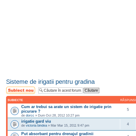
Sisteme de irigatii pentru gradina
Scrie un subiect
nou
SUBIECTE
RĂSPUNS
Cum ar trebui sa arate un sistem de irigatie prin
5
picurare ?
de
dorcc
» Dum Oct 28, 2012 10:27 pm
irigatie gard viu
4
de
victoria bindea
» Mar Mar 15, 2011 9:47 pm
Put absorbant pentru drenajul gradinii