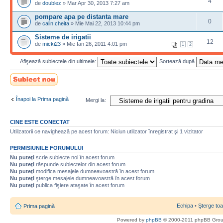
4
de
doublez
» Mar Apr 30, 2013 7:27 am
pompare apa pe distanta mare
0
de
calin.cheita
» Mie Mai 22, 2013 10:44 pm
Sisteme de irigatii
12
de
micki23
» Mie Ian 26, 2011 4:01 pm
1
2
Afişează subiectele din ultimele:
Sortează după
Scrie un subiect
nou
Înapoi la Prima pagină
Mergi la:
CINE ESTE CONECTAT
Utilizatorii ce navighează pe acest forum: Niciun utilizator înregistrat şi 1 vizitator
PERMISIUNILE FORUMULUI
Nu puteţi
scrie subiecte noi în acest forum
Nu puteţi
răspunde subiectelor din acest forum
Nu puteţi
modifica mesajele dumneavoastră în acest forum
Nu puteţi
şterge mesajele dumneavoastră în acest forum
Nu puteţi
publica fişiere ataşate în acest forum
Echipa
•
Şterge toa
Prima pagină
Powered by
phpBB
© 2000-2011 phpBB Gro