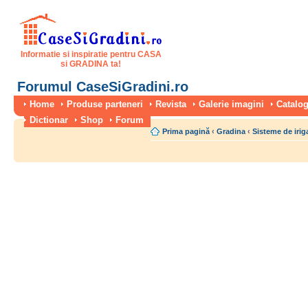
Informatie si inspiratie pentru CASA
si GRADINA ta!
Forumul CaseSiGradini.ro
Home
Produse parteneri
Revista
Galerie imagini
Catalog
Dictionar
Shop
Forum
Prima pagină
‹
Gradina
‹
Sisteme de irig