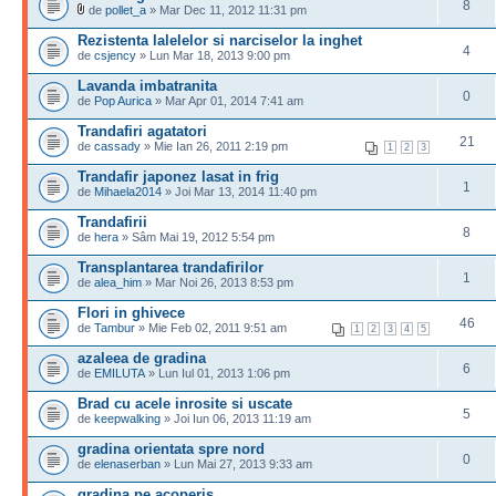
8
de
pollet_a
» Mar Dec 11, 2012 11:31 pm
Rezistenta lalelelor si narciselor la inghet
4
de
csjency
» Lun Mar 18, 2013 9:00 pm
Lavanda imbatranita
0
de
Pop Aurica
» Mar Apr 01, 2014 7:41 am
Trandafiri agatatori
21
de
cassady
» Mie Ian 26, 2011 2:19 pm
1
2
3
Trandafir japonez lasat in frig
1
de
Mihaela2014
» Joi Mar 13, 2014 11:40 pm
Trandafirii
8
de
hera
» Sâm Mai 19, 2012 5:54 pm
Transplantarea trandafirilor
1
de
alea_him
» Mar Noi 26, 2013 8:53 pm
Flori in ghivece
46
de
Tambur
» Mie Feb 02, 2011 9:51 am
1
2
3
4
5
azaleea de gradina
6
de
EMILUTA
» Lun Iul 01, 2013 1:06 pm
Brad cu acele inrosite si uscate
5
de
keepwalking
» Joi Iun 06, 2013 11:19 am
gradina orientata spre nord
0
de
elenaserban
» Lun Mai 27, 2013 9:33 am
gradina pe acoperis