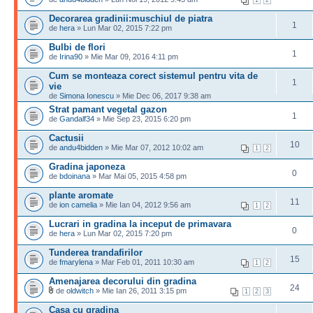
1
2
Decorarea gradinii:muschiul de piatra
1
de
hera
» Lun Mar 02, 2015 7:22 pm
Bulbi de flori
1
de
Irina90
» Mie Mar 09, 2016 4:11 pm
Cum se monteaza corect sistemul pentru vita de
1
vie
de
Simona Ionescu
» Mie Dec 06, 2017 9:38 am
Strat pamant vegetal gazon
1
de
Gandalf34
» Mie Sep 23, 2015 6:20 pm
Cactusii
10
de
andu4bidden
» Mie Mar 07, 2012 10:02 am
1
2
Gradina japoneza
0
de
bdoinana
» Mar Mai 05, 2015 4:58 pm
plante aromate
11
de
ion camelia
» Mie Ian 04, 2012 9:56 am
1
2
Lucrari in gradina la inceput de primavara
0
de
hera
» Lun Mar 02, 2015 7:20 pm
Tunderea trandafirilor
15
de
fmarylena
» Mar Feb 01, 2011 10:30 am
1
2
Amenajarea decorului din gradina
24
de
oldwitch
» Mie Ian 26, 2011 3:15 pm
1
2
3
Casa cu gradina