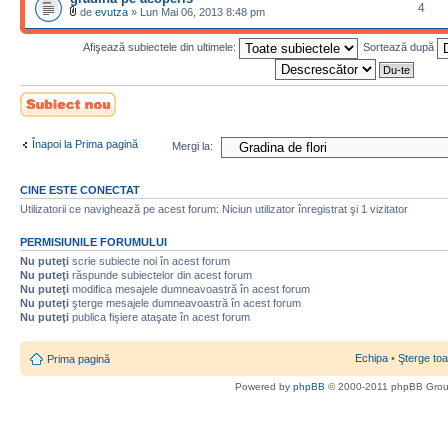
4
de
evutza
» Lun Mai 06, 2013 8:48 pm
Afişează subiectele din ultimele:
Sortează după
Scrie un subiect
nou
Înapoi la Prima pagină
Mergi la:
CINE ESTE CONECTAT
Utilizatorii ce navighează pe acest forum: Niciun utilizator înregistrat şi 1 vizitator
PERMISIUNILE FORUMULUI
Nu puteţi
scrie subiecte noi în acest forum
Nu puteţi
răspunde subiectelor din acest forum
Nu puteţi
modifica mesajele dumneavoastră în acest forum
Nu puteţi
şterge mesajele dumneavoastră în acest forum
Nu puteţi
publica fişiere ataşate în acest forum
Echipa
•
Şterge toa
Prima pagină
Powered by
phpBB
© 2000-2011 phpBB Gro