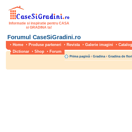
Informatie si inspiratie pentru CASA
si GRADINA ta!
Forumul CaseSiGradini.ro
Home
Produse parteneri
Revista
Galerie imagini
Catalog
Dictionar
Shop
Forum
Prima pagină
‹
Gradina
‹
Gradina de flor