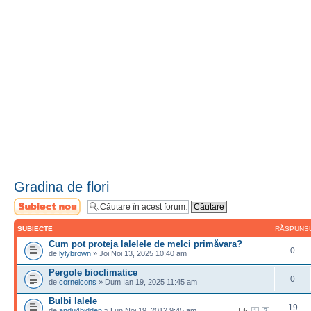
Gradina de flori
Scrie un subiect
nou
SUBIECTE
RĂSPUNS
Cum pot proteja lalelele de melci primăvara?
0
de
lylybrown
» Joi Noi 13, 2025 10:40 am
Pergole bioclimatice
0
de
cornelcons
» Dum Ian 19, 2025 11:45 am
Bulbi lalele
19
de
andu4bidden
» Lun Noi 19, 2012 9:45 am