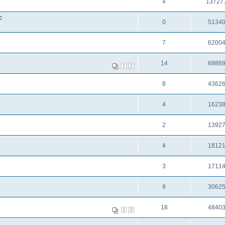
4
13727
c
0
5134
7
6200
14
6988
1
2
8
4362
4
1623
2
1392
4
1812
3
1711
9
3062
18
4840
1
2