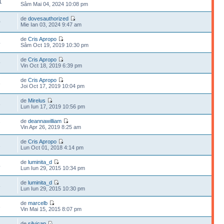
1
Sâm Mai 04, 2024 10:08 pm
de
dovesauthorized
0
Mie Ian 03, 2024 9:47 am
de
Cris Apropo
4
Sâm Oct 19, 2019 10:30 pm
de
Cris Apropo
9
Vin Oct 18, 2019 6:39 pm
de
Cris Apropo
6
Joi Oct 17, 2019 10:04 pm
de
Mirelus
8
Lun Iun 17, 2019 10:56 pm
de
deannawilliam
7
Vin Apr 26, 2019 8:25 am
de
Cris Apropo
1
Lun Oct 01, 2018 4:14 pm
de
luminita_d
4
Lun Iun 29, 2015 10:34 pm
de
luminita_d
5
Lun Iun 29, 2015 10:30 pm
de
marcelb
3
Vin Mai 15, 2015 8:07 pm
de
silvicap