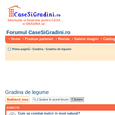
Informatie si inspiratie pentru CASA
si GRADINA ta!
Forumul CaseSiGradini.ro
Home
Produse parteneri
Revista
Galerie imagini
Catalog
Prima pagină
‹
Gradina
‹
Gradina de legume
Gradina de legume
Scrie un subiect
nou
SUBIECTE
Cum sa combat melcii in mod natural?