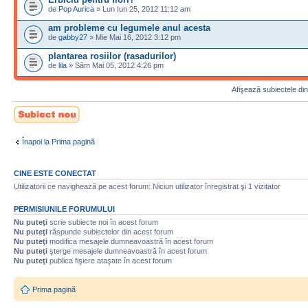
de
Pop Aurica
» Lun Iun 25, 2012 11:12 am
am probleme cu legumele anul acesta
de
gabby27
» Mie Mai 16, 2012 3:12 pm
plantarea rosiilor (rasadurilor)
de
lila
» Sâm Mai 05, 2012 4:26 pm
Afişează subiectele din
Scrie un subiect
nou
Înapoi la Prima pagină
CINE ESTE CONECTAT
Utilizatorii ce navighează pe acest forum: Niciun utilizator înregistrat şi 1 vizitator
PERMISIUNILE FORUMULUI
Nu puteţi
scrie subiecte noi în acest forum
Nu puteţi
răspunde subiectelor din acest forum
Nu puteţi
modifica mesajele dumneavoastră în acest forum
Nu puteţi
şterge mesajele dumneavoastră în acest forum
Nu puteţi
publica fişiere ataşate în acest forum
Prima pagină