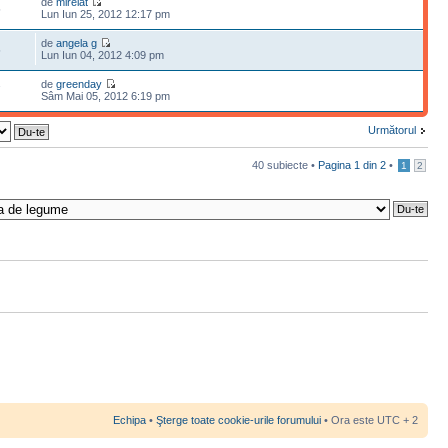
de
mirelat
5
Lun Iun 25, 2012 12:17 pm
de
angela g
5
Lun Iun 04, 2012 4:09 pm
de
greenday
7
Sâm Mai 05, 2012 6:19 pm
Următorul
40 subiecte •
Pagina
1
din
2
•
1
2
Echipa
•
Şterge toate cookie-urile forumului
• Ora este UTC + 2