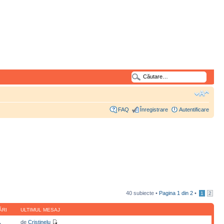
FAQ
Înregistrare
Autentificare
40 subiecte •
Pagina
1
din
2
•
1
2
ĂRI
ULTIMUL MESAJ
de
Cristinelu