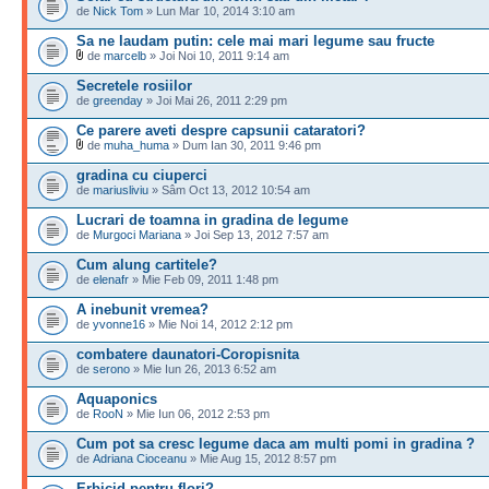
de
Nick Tom
» Lun Mar 10, 2014 3:10 am
Sa ne laudam putin: cele mai mari legume sau fructe
de
marcelb
» Joi Noi 10, 2011 9:14 am
Secretele rosiilor
de
greenday
» Joi Mai 26, 2011 2:29 pm
Ce parere aveti despre capsunii cataratori?
de
muha_huma
» Dum Ian 30, 2011 9:46 pm
gradina cu ciuperci
de
mariusliviu
» Sâm Oct 13, 2012 10:54 am
Lucrari de toamna in gradina de legume
de
Murgoci Mariana
» Joi Sep 13, 2012 7:57 am
Cum alung cartitele?
de
elenafr
» Mie Feb 09, 2011 1:48 pm
A inebunit vremea?
de
yvonne16
» Mie Noi 14, 2012 2:12 pm
combatere daunatori-Coropisnita
de
serono
» Mie Iun 26, 2013 6:52 am
Aquaponics
de
RooN
» Mie Iun 06, 2012 2:53 pm
Cum pot sa cresc legume daca am multi pomi in gradina ?
de
Adriana Cioceanu
» Mie Aug 15, 2012 8:57 pm
Erbicid pentru flori?