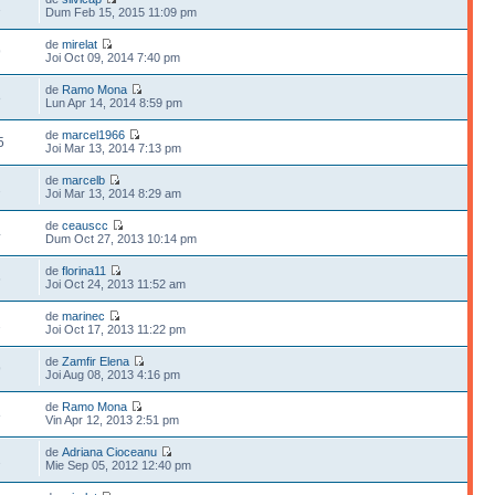
1
Dum Feb 15, 2015 11:09 pm
de
mirelat
9
Joi Oct 09, 2014 7:40 pm
de
Ramo Mona
8
Lun Apr 14, 2014 8:59 pm
de
marcel1966
5
Joi Mar 13, 2014 7:13 pm
de
marcelb
2
Joi Mar 13, 2014 8:29 am
de
ceauscc
4
Dum Oct 27, 2013 10:14 pm
de
florina11
6
Joi Oct 24, 2013 11:52 am
de
marinec
2
Joi Oct 17, 2013 11:22 pm
de
Zamfir Elena
9
Joi Aug 08, 2013 4:16 pm
de
Ramo Mona
8
Vin Apr 12, 2013 2:51 pm
de
Adriana Cioceanu
2
Mie Sep 05, 2012 12:40 pm