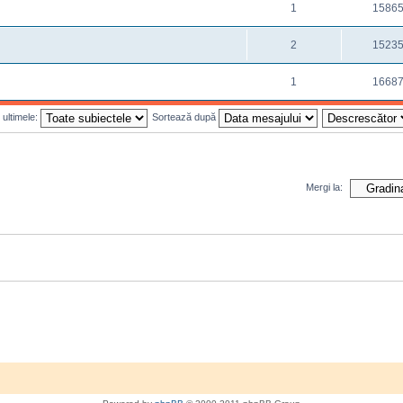
1
1586
2
1523
1
1668
 ultimele:
Sortează după
Mergi la: