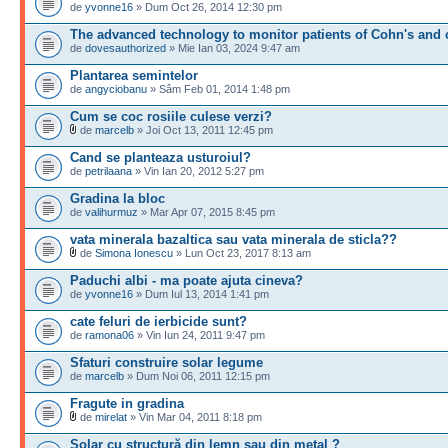
de
yvonne16
» Dum Oct 26, 2014 12:30 pm
The advanced technology to monitor patients of Cohn's and 
de
dovesauthorized
» Mie Ian 03, 2024 9:47 am
Plantarea semintelor
de
angyciobanu
» Sâm Feb 01, 2014 1:48 pm
Cum se coc rosiile culese verzi?
de
marcelb
» Joi Oct 13, 2011 12:45 pm
Cand se planteaza usturoiul?
de
petrilaana
» Vin Ian 20, 2012 5:27 pm
Gradina la bloc
de
valihurmuz
» Mar Apr 07, 2015 8:45 pm
vata minerala bazaltica sau vata minerala de sticla??
de
Simona Ionescu
» Lun Oct 23, 2017 8:13 am
Paduchi albi - ma poate ajuta cineva?
de
yvonne16
» Dum Iul 13, 2014 1:41 pm
cate feluri de ierbicide sunt?
de
ramona06
» Vin Iun 24, 2011 9:47 pm
Sfaturi construire solar legume
de
marcelb
» Dum Noi 06, 2011 12:15 pm
Fragute in gradina
de
mirelat
» Vin Mar 04, 2011 8:18 pm
Solar cu structură din lemn sau din metal ?