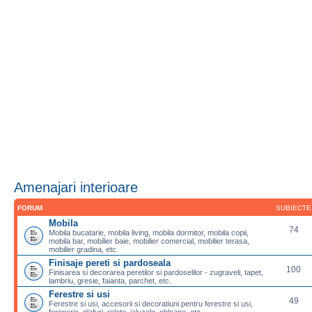
Amenajari interioare
FORUM
SUBIECTE
Mobila
74
Mobila bucatarie, mobila living, mobila dormitor, mobila copii,
mobila bar, mobilier baie, mobilier comercial, mobilier terasa,
mobilier gradina, etc.
Finisaje pereti si pardoseala
100
Finisarea si decorarea peretilor si pardoselilor - zugraveli, tapet,
lambriu, gresie, faianta, parchet, etc.
Ferestre si usi
49
Ferestre si usi, accesorii si decoratiuni pentru ferestre si usi,