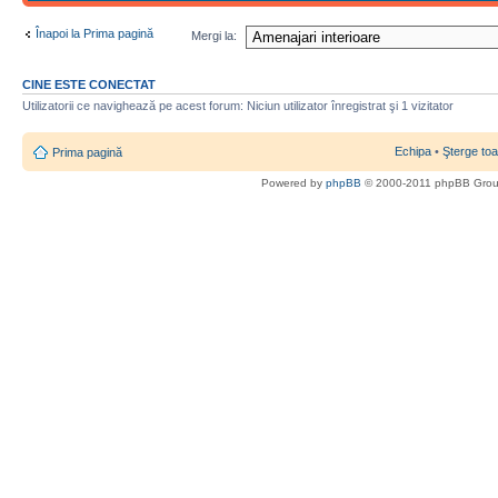
Înapoi la Prima pagină
Mergi la:
CINE ESTE CONECTAT
Utilizatorii ce navighează pe acest forum: Niciun utilizator înregistrat şi 1 vizitator
Echipa
•
Şterge toa
Prima pagină
Powered by
phpBB
© 2000-2011 phpBB Gro