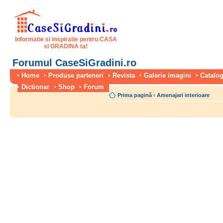
Informatie si inspiratie pentru CASA
si GRADINA ta!
Forumul CaseSiGradini.ro
Home
Produse parteneri
Revista
Galerie imagini
Catalog
Dictionar
Shop
Forum
Prima pagină
‹
Amenajari interioare