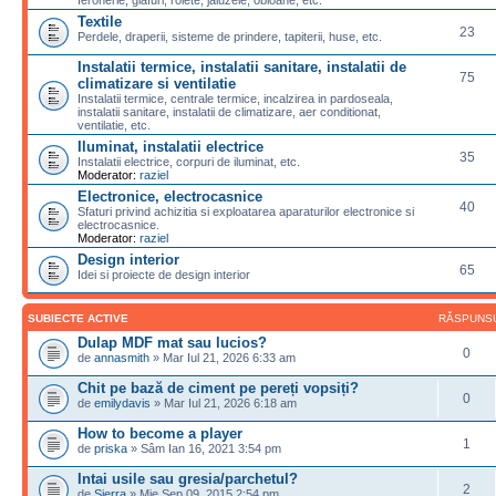
feronerie, glafuri, rolete, jaluzele, obloane, etc.
Textile
23
Perdele, draperii, sisteme de prindere, tapiterii, huse, etc.
Instalatii termice, instalatii sanitare, instalatii de
75
climatizare si ventilatie
Instalatii termice, centrale termice, incalzirea in pardoseala,
instalatii sanitare, instalatii de climatizare, aer conditionat,
ventilatie, etc.
Iluminat, instalatii electrice
35
Instalatii electrice, corpuri de iluminat, etc.
Moderator:
raziel
Electronice, electrocasnice
40
Sfaturi privind achizitia si exploatarea aparaturilor electronice si
electrocasnice.
Moderator:
raziel
Design interior
65
Idei si proiecte de design interior
SUBIECTE ACTIVE
RĂSPUNS
Dulap MDF mat sau lucios?
0
de
annasmith
» Mar Iul 21, 2026 6:33 am
Chit pe bază de ciment pe pereți vopsiți?
0
de
emilydavis
» Mar Iul 21, 2026 6:18 am
How to become a player
1
de
priska
» Sâm Ian 16, 2021 3:54 pm
Intai usile sau gresia/parchetul?
2
de
Sierra
» Mie Sep 09, 2015 2:54 pm