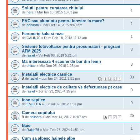
Solutii pentru curatarea chitului
1
de
hera
» Mar Iun 16, 2015 10:03 pm
PVC sau aluminiu pentru ferestre la mare?
1
de
annasm
» Mar Oct 14, 2025 9:40 am
Feronerie kale si reze
1
de
CALIN70
» Dum Feb 18, 2018 11:13 am
Sisteme fotovoltaice pentru prosumatori - program
3
AFM 2025
de
raziel
» Vin Feb 08, 2019 5:21 pm
Ma intereseaza 4 scaune de bar din lemn
3
de
chituc
» Mie Dec 05, 2018 1:25 pm
Instalatii electrice casnice
33
de
raziel
» Lun Ian 24, 2011 9:51 pm
1
2
3
4
Instalatii electrice de calitate vs defectuoase pt case
0
de
raziel
» Joi Ian 23, 2025 4:15 pm
fose septice
9
de
EMILUTA
» Lun Iul 02, 2012 1:52 pm
Camera copilului
25
de
delioara
» Mie Mar 14, 2012 10:07 am
1
2
3
Baie
1
de
Ralph78
» Mar Feb 27, 2024 11:51 am
Cum sa albesc hainele albe