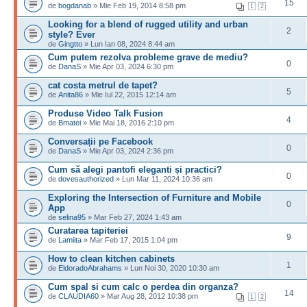
15
de
bogdanab
» Mie Feb 19, 2014 8:58 pm
1
2
Looking for a blend of rugged utility and urban
2
style? Ever
de
Gingtto
» Lun Ian 08, 2024 8:44 am
Cum putem rezolva probleme grave de mediu?
0
de
DanaS
» Mie Apr 03, 2024 6:30 pm
cat costa metrul de tapet?
5
de
Anita86
» Mie Iul 22, 2015 12:14 am
Produse Video Talk Fusion
4
de
Bmatei
» Mie Mai 18, 2016 2:10 pm
Conversații pe Facebook
0
de
DanaS
» Mie Apr 03, 2024 2:36 pm
Cum să alegi pantofi eleganti și practici?
0
de
dovesauthorized
» Lun Mar 11, 2024 10:36 am
Exploring the Intersection of Furniture and Mobile
0
App
de
selina95
» Mar Feb 27, 2024 1:43 am
Curatarea tapiteriei
9
de
Lamiita
» Mar Feb 17, 2015 1:04 pm
How to clean kitchen cabinets
1
de
EldoradoAbrahams
» Lun Noi 30, 2020 10:30 am
Cum spal si cum calc o perdea din organza?
14
de
CLAUDIA60
» Mar Aug 28, 2012 10:38 pm
1
2