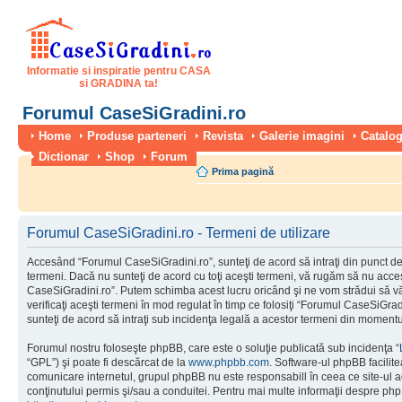
Informatie si inspiratie pentru CASA
si GRADINA ta!
Forumul CaseSiGradini.ro
Home
Produse parteneri
Revista
Galerie imagini
Catalog
Dictionar
Shop
Forum
Prima pagină
Forumul CaseSiGradini.ro - Termeni de utilizare
Accesând “Forumul CaseSiGradini.ro”, sunteţi de acord să intraţi din punct de
termeni. Dacă nu sunteţi de acord cu toţi aceşti termeni, vă rugăm să nu accesa
CaseSiGradini.ro”. Putem schimba acest lucru oricând şi ne vom strădui să vă
verificaţi aceşti termeni în mod regulat în timp ce folosiţi “Forumul CaseSiGra
sunteţi de acord să intraţi sub incidenţa legală a acestor termeni din momentul
Forumul nostru foloseşte phpBB, care este o soluţie publicată sub incidenţa “
“GPL”) şi poate fi descărcat de la
www.phpbb.com
. Software-ul phpBB facilite
comunicare internetul, grupul phpBB nu este responsabill în ceea ce site-ul 
conţinutului permis şi/sau a conduitei. Pentru mai multe informaţii despre php