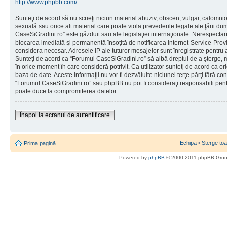
http://www.phpbb.com/
.
Sunteţi de acord să nu scrieţi niciun material abuziv, obscen, vulgar, calomni
sexuală sau orice alt material care poate viola prevederile legale ale ţării d
CaseSiGradini.ro” este găzduit sau ale legislaţiei internaţionale. Nerespecta
blocarea imediată şi permanentă însoţită de notificarea Internet-Service-Pr
considera necesar. Adresele IP ale tuturor mesajelor sunt înregistrate pentru a 
Sunteţi de acord ca “Forumul CaseSiGradini.ro” să aibă dreptul de a şterge, m
în orice moment în care consideră potrivit. Ca utilizator sunteţi de acord ca ori
baza de date. Aceste informaţii nu vor fi dezvăluite niciunei terţe părţi fără 
“Forumul CaseSiGradini.ro” sau phpBB nu pot fi consideraţi responsabili pen
poate duce la compromiterea datelor.
Înapoi la ecranul de autentificare
Echipa
•
Şterge toa
Prima pagină
Powered by
phpBB
© 2000-2011 phpBB Gro