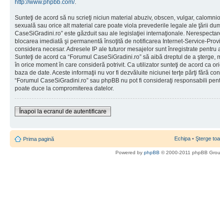
http://www.phpbb.com/
.
Sunteţi de acord să nu scrieţi niciun material abuziv, obscen, vulgar, calomni
sexuală sau orice alt material care poate viola prevederile legale ale ţării d
CaseSiGradini.ro” este găzduit sau ale legislaţiei internaţionale. Nerespecta
blocarea imediată şi permanentă însoţită de notificarea Internet-Service-Pr
considera necesar. Adresele IP ale tuturor mesajelor sunt înregistrate pentru a 
Sunteţi de acord ca “Forumul CaseSiGradini.ro” să aibă dreptul de a şterge, m
în orice moment în care consideră potrivit. Ca utilizator sunteţi de acord ca ori
baza de date. Aceste informaţii nu vor fi dezvăluite niciunei terţe părţi fără 
“Forumul CaseSiGradini.ro” sau phpBB nu pot fi consideraţi responsabili pen
poate duce la compromiterea datelor.
Înapoi la ecranul de autentificare
Echipa
•
Şterge toa
Prima pagină
Powered by
phpBB
© 2000-2011 phpBB Gro