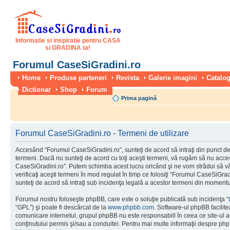
Informatie si inspiratie pentru CASA
si GRADINA ta!
Forumul CaseSiGradini.ro
Home
Produse parteneri
Revista
Galerie imagini
Catalog
Dictionar
Shop
Forum
Prima pagină
Forumul CaseSiGradini.ro - Termeni de utilizare
Accesând “Forumul CaseSiGradini.ro”, sunteţi de acord să intraţi din punct de
termeni. Dacă nu sunteţi de acord cu toţi aceşti termeni, vă rugăm să nu accesa
CaseSiGradini.ro”. Putem schimba acest lucru oricând şi ne vom strădui să vă
verificaţi aceşti termeni în mod regulat în timp ce folosiţi “Forumul CaseSiGra
sunteţi de acord să intraţi sub incidenţa legală a acestor termeni din momentul
Forumul nostru foloseşte phpBB, care este o soluţie publicată sub incidenţa “
“GPL”) şi poate fi descărcat de la
www.phpbb.com
. Software-ul phpBB facilite
comunicare internetul, grupul phpBB nu este responsabill în ceea ce site-ul 
conţinutului permis şi/sau a conduitei. Pentru mai multe informaţii despre php