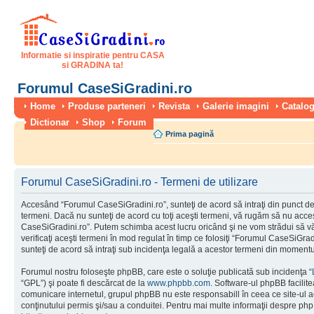
Informatie si inspiratie pentru CASA
si GRADINA ta!
Forumul CaseSiGradini.ro
Home
Produse parteneri
Revista
Galerie imagini
Catalog
Dictionar
Shop
Forum
Prima pagină
Forumul CaseSiGradini.ro - Termeni de utilizare
Accesând “Forumul CaseSiGradini.ro”, sunteţi de acord să intraţi din punct de
termeni. Dacă nu sunteţi de acord cu toţi aceşti termeni, vă rugăm să nu accesa
CaseSiGradini.ro”. Putem schimba acest lucru oricând şi ne vom strădui să vă
verificaţi aceşti termeni în mod regulat în timp ce folosiţi “Forumul CaseSiGra
sunteţi de acord să intraţi sub incidenţa legală a acestor termeni din momentul
Forumul nostru foloseşte phpBB, care este o soluţie publicată sub incidenţa “
“GPL”) şi poate fi descărcat de la
www.phpbb.com
. Software-ul phpBB facilite
comunicare internetul, grupul phpBB nu este responsabill în ceea ce site-ul 
conţinutului permis şi/sau a conduitei. Pentru mai multe informaţii despre php