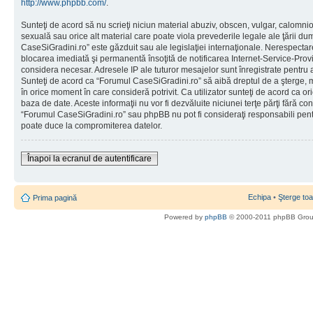
http://www.phpbb.com/
.
Sunteţi de acord să nu scrieţi niciun material abuziv, obscen, vulgar, calomni
sexuală sau orice alt material care poate viola prevederile legale ale ţării d
CaseSiGradini.ro” este găzduit sau ale legislaţiei internaţionale. Nerespecta
blocarea imediată şi permanentă însoţită de notificarea Internet-Service-Pr
considera necesar. Adresele IP ale tuturor mesajelor sunt înregistrate pentru a 
Sunteţi de acord ca “Forumul CaseSiGradini.ro” să aibă dreptul de a şterge, m
în orice moment în care consideră potrivit. Ca utilizator sunteţi de acord ca ori
baza de date. Aceste informaţii nu vor fi dezvăluite niciunei terţe părţi fără 
“Forumul CaseSiGradini.ro” sau phpBB nu pot fi consideraţi responsabili pen
poate duce la compromiterea datelor.
Înapoi la ecranul de autentificare
Echipa
•
Şterge toa
Prima pagină
Powered by
phpBB
© 2000-2011 phpBB Gro