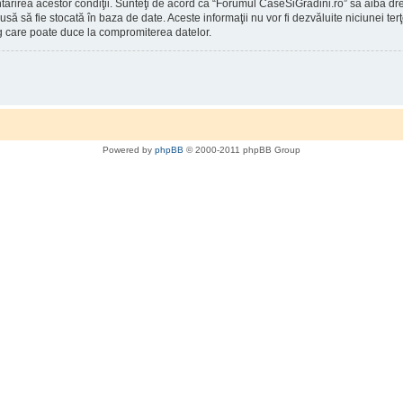
întărirea acestor condiţii. Sunteţi de acord ca “Forumul CaseSiGradini.ro” să aibă d
rodusă să fie stocată în baza de date. Aceste informaţii nu vor fi dezvăluite niciunei
g care poate duce la compromiterea datelor.
Powered by
phpBB
© 2000-2011 phpBB Group