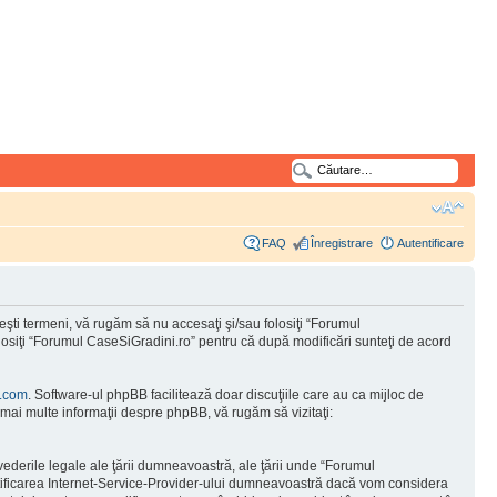
FAQ
Înregistrare
Autentificare
şti termeni, vă rugăm să nu accesaţi şi/sau folosiţi “Forumul
olosiţi “Forumul CaseSiGradini.ro” pentru că după modificări sunteţi de acord
.com
. Software-ul phpBB facilitează doar discuţiile care au ca mijloc de
mai multe informaţii despre phpBB, vă rugăm să vizitaţi:
vederile legale ale ţării dumneavoastră, ale ţării unde “Forumul
otificarea Internet-Service-Provider-ului dumneavoastră dacă vom considera