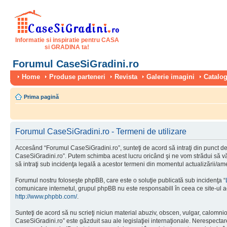
Informatie si inspiratie pentru CASA
si GRADINA ta!
Forumul CaseSiGradini.ro
Home
Produse parteneri
Revista
Galerie imagini
Catalog
Prima pagină
Forumul CaseSiGradini.ro - Termeni de utilizare
Accesând “Forumul CaseSiGradini.ro”, sunteţi de acord să intraţi din punct de 
CaseSiGradini.ro”. Putem schimba acest lucru oricând şi ne vom strădui să vă i
să intraţi sub incidenţa legală a acestor termeni din momentul actualizării/ame
Forumul nostru foloseşte phpBB, care este o soluţie publicată sub incidenţa “
comunicare internetul, grupul phpBB nu este responsabill în ceea ce site-ul a
http://www.phpbb.com/
.
Sunteţi de acord să nu scrieţi niciun material abuziv, obscen, vulgar, calomni
CaseSiGradini.ro” este găzduit sau ale legislaţiei internaţionale. Nerespect