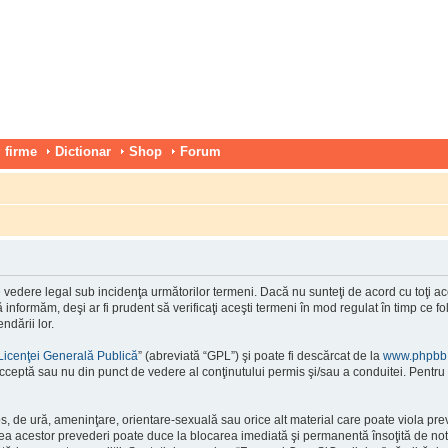
 firme
Dictionar
Shop
Forum
vedere legal sub incidenţa următorilor termeni. Dacă nu sunteţi de acord cu toţi ace
nformăm, deşi ar fi prudent să verificaţi aceşti termeni în mod regulat în timp ce f
ndării lor.
Licenţei Generală Publică
” (abreviată “GPL”) şi poate fi descărcat de la
www.phpbb
cceptă sau nu din punct de vedere al conţinutului permis şi/sau a conduitei. Pentru 
os, de ură, ameninţare, orientare-sexuală sau orice alt material care poate viola pre
area acestor prevederi poate duce la blocarea imediată şi permanentă însoţită de n