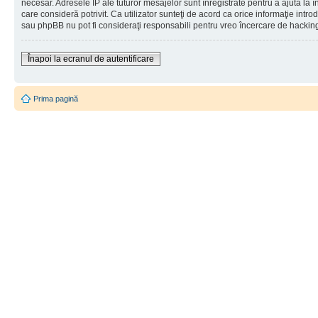
necesar. Adresele IP ale tuturor mesajelor sunt înregistrate pentru a ajuta la 
care consideră potrivit. Ca utilizator sunteţi de acord ca orice informaţie int
sau phpBB nu pot fi consideraţi responsabili pentru vreo încercare de hackin
Înapoi la ecranul de autentificare
Prima pagină