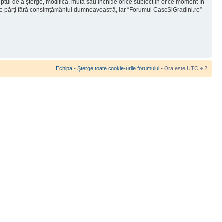
reptul de a şterge, modifica, muta sau închide orice subiect în orice moment în
 terţe părţi fără consimţământul dumneavoastră, iar “Forumul CaseSiGradini.ro”
Echipa
•
Şterge toate cookie-urile forumului
• Ora este UTC + 2