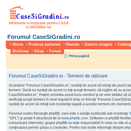
Informatie si inspiratie pentru CASA
si GRADINA ta!
Forumul CaseSiGradini.ro
Home
Produse parteneri
Revista
Galerie imagini
Catalog
Dictionar
Shop
Forum
Prima pagină
Forumul CaseSiGradini.ro - Termeni de utilizare
Accesând “Forumul CaseSiGradini.ro”, sunteţi de acord să intraţi din punct de
termeni. Dacă nu sunteţi de acord cu toţi aceşti termeni, vă rugăm să nu accesa
CaseSiGradini.ro”. Putem schimba acest lucru oricând şi ne vom strădui să vă
verificaţi aceşti termeni în mod regulat în timp ce folosiţi “Forumul CaseSiGra
sunteţi de acord să intraţi sub incidenţa legală a acestor termeni din momentul
Forumul nostru foloseşte phpBB, care este o soluţie publicată sub incidenţa “
“GPL”) şi poate fi descărcat de la
www.phpbb.com
. Software-ul phpBB facilite
comunicare internetul, grupul phpBB nu este responsabill în ceea ce site-ul 
conţinutului permis şi/sau a conduitei. Pentru mai multe informaţii despre php