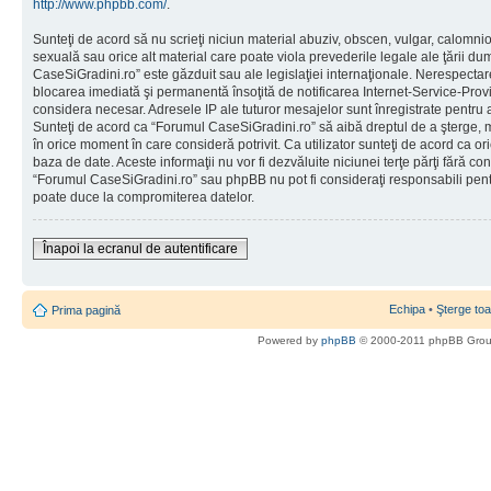
http://www.phpbb.com/
.
Sunteţi de acord să nu scrieţi niciun material abuziv, obscen, vulgar, calomni
sexuală sau orice alt material care poate viola prevederile legale ale ţării d
CaseSiGradini.ro” este găzduit sau ale legislaţiei internaţionale. Nerespecta
blocarea imediată şi permanentă însoţită de notificarea Internet-Service-Pr
considera necesar. Adresele IP ale tuturor mesajelor sunt înregistrate pentru a 
Sunteţi de acord ca “Forumul CaseSiGradini.ro” să aibă dreptul de a şterge, m
în orice moment în care consideră potrivit. Ca utilizator sunteţi de acord ca ori
baza de date. Aceste informaţii nu vor fi dezvăluite niciunei terţe părţi fără 
“Forumul CaseSiGradini.ro” sau phpBB nu pot fi consideraţi responsabili pen
poate duce la compromiterea datelor.
Înapoi la ecranul de autentificare
Echipa
•
Şterge toa
Prima pagină
Powered by
phpBB
© 2000-2011 phpBB Gro