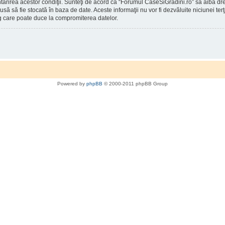
întărirea acestor condiţii. Sunteţi de acord ca “Forumul CaseSiGradini.ro” să aibă d
rodusă să fie stocată în baza de date. Aceste informaţii nu vor fi dezvăluite niciunei
g care poate duce la compromiterea datelor.
Powered by
phpBB
© 2000-2011 phpBB Group