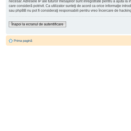
necesar. Adresele IP ale tuturor mesajelor sunt înregistrate pentru a ajuta la 
care consideră potrivit. Ca utilizator sunteţi de acord ca orice informaţie int
sau phpBB nu pot fi consideraţi responsabili pentru vreo încercare de hackin
Înapoi la ecranul de autentificare
Prima pagină