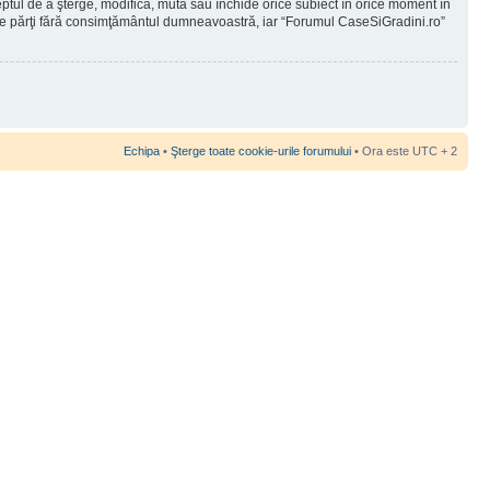
reptul de a şterge, modifica, muta sau închide orice subiect în orice moment în
 terţe părţi fără consimţământul dumneavoastră, iar “Forumul CaseSiGradini.ro”
Echipa
•
Şterge toate cookie-urile forumului
• Ora este UTC + 2