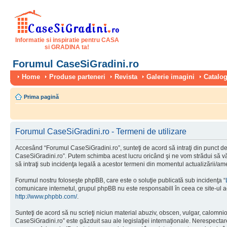
Informatie si inspiratie pentru CASA
si GRADINA ta!
Forumul CaseSiGradini.ro
Home
Produse parteneri
Revista
Galerie imagini
Catalog
Prima pagină
Forumul CaseSiGradini.ro - Termeni de utilizare
Accesând “Forumul CaseSiGradini.ro”, sunteţi de acord să intraţi din punct de 
CaseSiGradini.ro”. Putem schimba acest lucru oricând şi ne vom strădui să vă i
să intraţi sub incidenţa legală a acestor termeni din momentul actualizării/ame
Forumul nostru foloseşte phpBB, care este o soluţie publicată sub incidenţa “
comunicare internetul, grupul phpBB nu este responsabill în ceea ce site-ul a
http://www.phpbb.com/
.
Sunteţi de acord să nu scrieţi niciun material abuziv, obscen, vulgar, calomni
CaseSiGradini.ro” este găzduit sau ale legislaţiei internaţionale. Nerespect