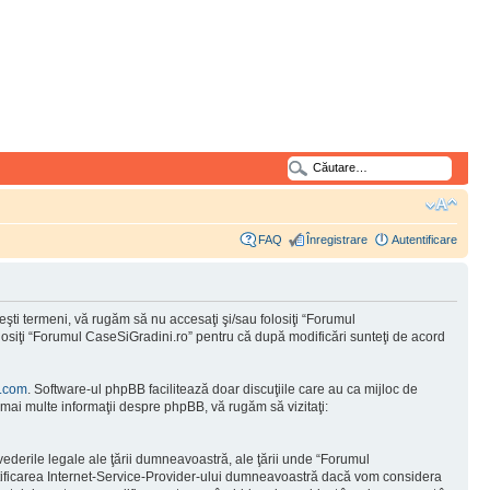
FAQ
Înregistrare
Autentificare
şti termeni, vă rugăm să nu accesaţi şi/sau folosiţi “Forumul
olosiţi “Forumul CaseSiGradini.ro” pentru că după modificări sunteţi de acord
.com
. Software-ul phpBB facilitează doar discuţiile care au ca mijloc de
mai multe informaţii despre phpBB, vă rugăm să vizitaţi:
vederile legale ale ţării dumneavoastră, ale ţării unde “Forumul
otificarea Internet-Service-Provider-ului dumneavoastră dacă vom considera