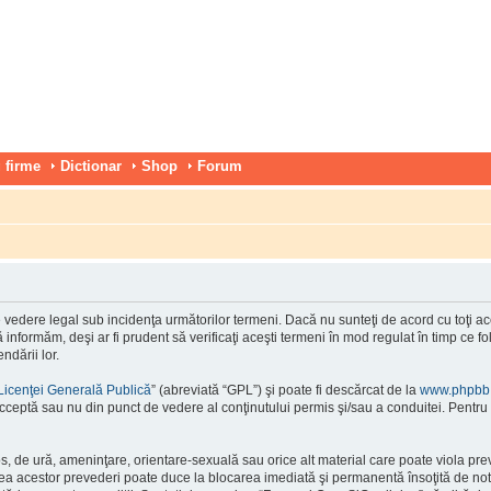
 firme
Dictionar
Shop
Forum
vedere legal sub incidenţa următorilor termeni. Dacă nu sunteţi de acord cu toţi ace
nformăm, deşi ar fi prudent să verificaţi aceşti termeni în mod regulat în timp ce f
ndării lor.
Licenţei Generală Publică
” (abreviată “GPL”) şi poate fi descărcat de la
www.phpbb
cceptă sau nu din punct de vedere al conţinutului permis şi/sau a conduitei. Pentru 
os, de ură, ameninţare, orientare-sexuală sau orice alt material care poate viola pre
area acestor prevederi poate duce la blocarea imediată şi permanentă însoţită de n