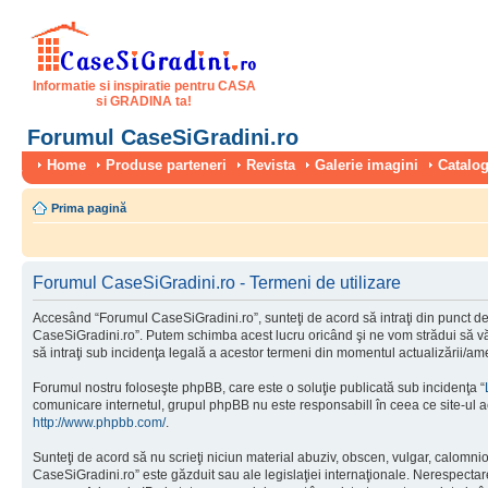
Informatie si inspiratie pentru CASA
si GRADINA ta!
Forumul CaseSiGradini.ro
Home
Produse parteneri
Revista
Galerie imagini
Catalog
Prima pagină
Forumul CaseSiGradini.ro - Termeni de utilizare
Accesând “Forumul CaseSiGradini.ro”, sunteţi de acord să intraţi din punct de 
CaseSiGradini.ro”. Putem schimba acest lucru oricând şi ne vom strădui să vă i
să intraţi sub incidenţa legală a acestor termeni din momentul actualizării/ame
Forumul nostru foloseşte phpBB, care este o soluţie publicată sub incidenţa “
comunicare internetul, grupul phpBB nu este responsabill în ceea ce site-ul a
http://www.phpbb.com/
.
Sunteţi de acord să nu scrieţi niciun material abuziv, obscen, vulgar, calomni
CaseSiGradini.ro” este găzduit sau ale legislaţiei internaţionale. Nerespect