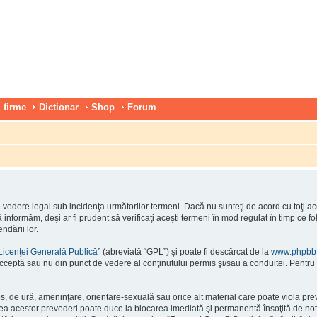
 firme
Dictionar
Shop
Forum
vedere legal sub incidenţa următorilor termeni. Dacă nu sunteţi de acord cu toţi ace
nformăm, deşi ar fi prudent să verificaţi aceşti termeni în mod regulat în timp ce f
ndării lor.
Licenţei Generală Publică
” (abreviată “GPL”) şi poate fi descărcat de la
www.phpbb
cceptă sau nu din punct de vedere al conţinutului permis şi/sau a conduitei. Pentru 
os, de ură, ameninţare, orientare-sexuală sau orice alt material care poate viola pre
area acestor prevederi poate duce la blocarea imediată şi permanentă însoţită de n