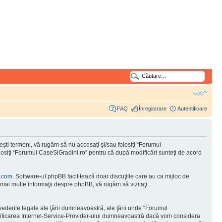
FAQ
Înregistrare
Autentificare
şti termeni, vă rugăm să nu accesaţi şi/sau folosiţi “Forumul
olosiţi “Forumul CaseSiGradini.ro” pentru că după modificări sunteţi de acord
.com
. Software-ul phpBB facilitează doar discuţiile care au ca mijloc de
mai multe informaţii despre phpBB, vă rugăm să vizitaţi:
vederile legale ale ţării dumneavoastră, ale ţării unde “Forumul
otificarea Internet-Service-Provider-ului dumneavoastră dacă vom considera