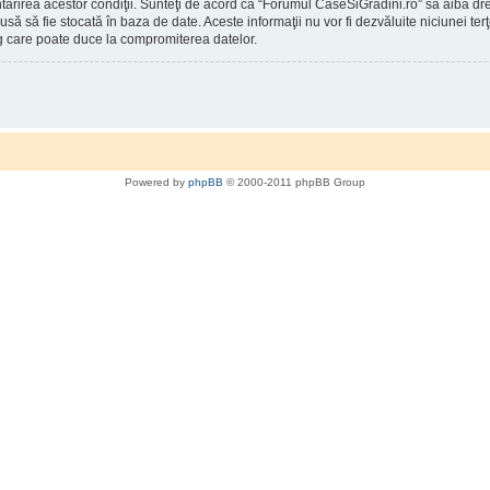
întărirea acestor condiţii. Sunteţi de acord ca “Forumul CaseSiGradini.ro” să aibă d
rodusă să fie stocată în baza de date. Aceste informaţii nu vor fi dezvăluite niciunei
g care poate duce la compromiterea datelor.
Powered by
phpBB
© 2000-2011 phpBB Group