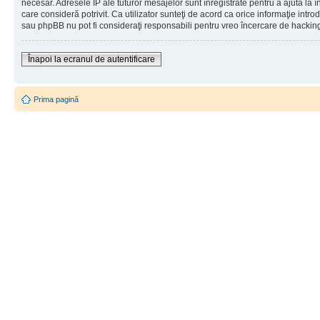
necesar. Adresele IP ale tuturor mesajelor sunt înregistrate pentru a ajuta la 
care consideră potrivit. Ca utilizator sunteţi de acord ca orice informaţie int
sau phpBB nu pot fi consideraţi responsabili pentru vreo încercare de hackin
Înapoi la ecranul de autentificare
Prima pagină