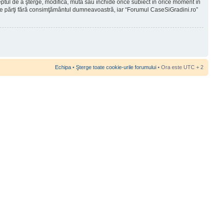
reptul de a şterge, modifica, muta sau închide orice subiect în orice moment în
 terţe părţi fără consimţământul dumneavoastră, iar “Forumul CaseSiGradini.ro”
Echipa
•
Şterge toate cookie-urile forumului
• Ora este UTC + 2