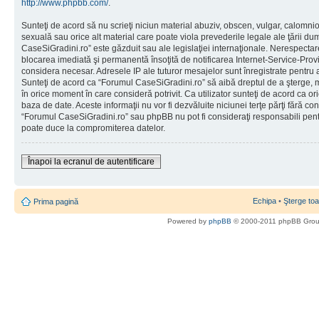
http://www.phpbb.com/
.
Sunteţi de acord să nu scrieţi niciun material abuziv, obscen, vulgar, calomni
sexuală sau orice alt material care poate viola prevederile legale ale ţării d
CaseSiGradini.ro” este găzduit sau ale legislaţiei internaţionale. Nerespecta
blocarea imediată şi permanentă însoţită de notificarea Internet-Service-Pr
considera necesar. Adresele IP ale tuturor mesajelor sunt înregistrate pentru a 
Sunteţi de acord ca “Forumul CaseSiGradini.ro” să aibă dreptul de a şterge, m
în orice moment în care consideră potrivit. Ca utilizator sunteţi de acord ca ori
baza de date. Aceste informaţii nu vor fi dezvăluite niciunei terţe părţi fără 
“Forumul CaseSiGradini.ro” sau phpBB nu pot fi consideraţi responsabili pen
poate duce la compromiterea datelor.
Înapoi la ecranul de autentificare
Echipa
•
Şterge toa
Prima pagină
Powered by
phpBB
© 2000-2011 phpBB Gro