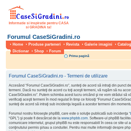
Informatie si inspiratie pentru CASA
si GRADINA ta!
Forumul CaseSiGradini.ro
Home
Produse parteneri
Revista
Galerie imagini
Catalog
Dictionar
Shop
Forum
Prima pagină
Forumul CaseSiGradini.ro - Termeni de utilizare
Accesând “Forumul CaseSiGradini.ro”, sunteţi de acord să intraţi din punct de
termeni. Dacă nu sunteţi de acord cu toţi aceşti termeni, vă rugăm să nu accesa
CaseSiGradini.ro”. Putem schimba acest lucru oricând şi ne vom strădui să vă
verificaţi aceşti termeni în mod regulat în timp ce folosiţi “Forumul CaseSiGra
sunteţi de acord să intraţi sub incidenţa legală a acestor termeni din momentul
Forumul nostru foloseşte phpBB, care este o soluţie publicată sub incidenţa “
“GPL”) şi poate fi descărcat de la
www.phpbb.com
. Software-ul phpBB facilite
comunicare internetul, grupul phpBB nu este responsabill în ceea ce site-ul 
conţinutului permis şi/sau a conduitei. Pentru mai multe informaţii despre php