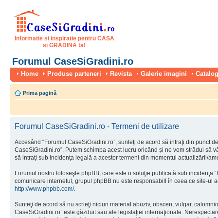
Informatie si inspiratie pentru CASA
si GRADINA ta!
Forumul CaseSiGradini.ro
Home
Produse parteneri
Revista
Galerie imagini
Catalog
Prima pagină
Forumul CaseSiGradini.ro - Termeni de utilizare
Accesând “Forumul CaseSiGradini.ro”, sunteţi de acord să intraţi din punct de 
CaseSiGradini.ro”. Putem schimba acest lucru oricând şi ne vom strădui să vă i
să intraţi sub incidenţa legală a acestor termeni din momentul actualizării/ame
Forumul nostru foloseşte phpBB, care este o soluţie publicată sub incidenţa “
comunicare internetul, grupul phpBB nu este responsabill în ceea ce site-ul a
http://www.phpbb.com/
.
Sunteţi de acord să nu scrieţi niciun material abuziv, obscen, vulgar, calomni
CaseSiGradini.ro” este găzduit sau ale legislaţiei internaţionale. Nerespect