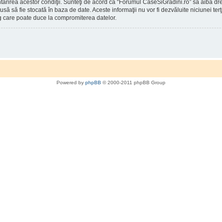
întărirea acestor condiţii. Sunteţi de acord ca “Forumul CaseSiGradini.ro” să aibă d
rodusă să fie stocată în baza de date. Aceste informaţii nu vor fi dezvăluite niciunei
g care poate duce la compromiterea datelor.
Powered by
phpBB
© 2000-2011 phpBB Group