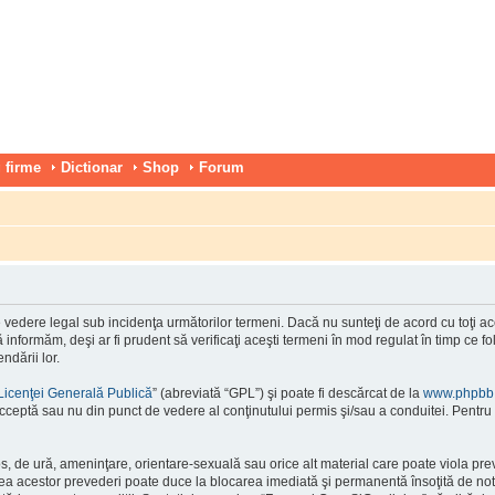
 firme
Dictionar
Shop
Forum
vedere legal sub incidenţa următorilor termeni. Dacă nu sunteţi de acord cu toţi ace
nformăm, deşi ar fi prudent să verificaţi aceşti termeni în mod regulat în timp ce f
ndării lor.
Licenţei Generală Publică
” (abreviată “GPL”) şi poate fi descărcat de la
www.phpbb
cceptă sau nu din punct de vedere al conţinutului permis şi/sau a conduitei. Pentru 
os, de ură, ameninţare, orientare-sexuală sau orice alt material care poate viola pre
area acestor prevederi poate duce la blocarea imediată şi permanentă însoţită de n