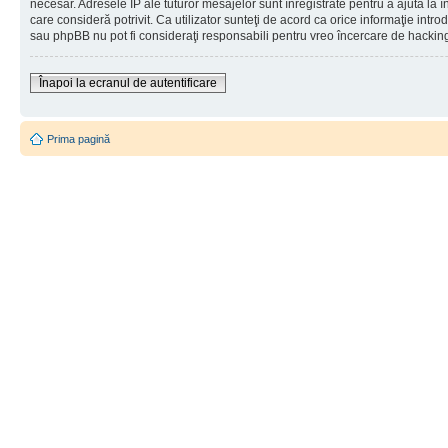
necesar. Adresele IP ale tuturor mesajelor sunt înregistrate pentru a ajuta la 
care consideră potrivit. Ca utilizator sunteţi de acord ca orice informaţie int
sau phpBB nu pot fi consideraţi responsabili pentru vreo încercare de hackin
Înapoi la ecranul de autentificare
Prima pagină