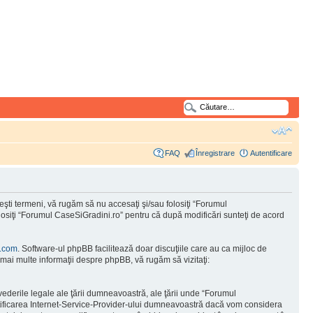
FAQ
Înregistrare
Autentificare
şti termeni, vă rugăm să nu accesaţi şi/sau folosiţi “Forumul
olosiţi “Forumul CaseSiGradini.ro” pentru că după modificări sunteţi de acord
.com
. Software-ul phpBB facilitează doar discuţiile care au ca mijloc de
mai multe informaţii despre phpBB, vă rugăm să vizitaţi:
vederile legale ale ţării dumneavoastră, ale ţării unde “Forumul
otificarea Internet-Service-Provider-ului dumneavoastră dacă vom considera