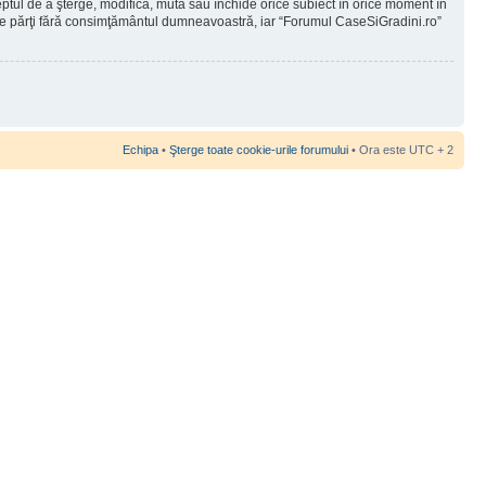
reptul de a şterge, modifica, muta sau închide orice subiect în orice moment în
 terţe părţi fără consimţământul dumneavoastră, iar “Forumul CaseSiGradini.ro”
Echipa
•
Şterge toate cookie-urile forumului
• Ora este UTC + 2