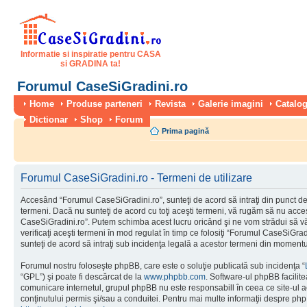
Informatie si inspiratie pentru CASA
si GRADINA ta!
Forumul CaseSiGradini.ro
Home
Produse parteneri
Revista
Galerie imagini
Catalog
Dictionar
Shop
Forum
Prima pagină
Forumul CaseSiGradini.ro - Termeni de utilizare
Accesând “Forumul CaseSiGradini.ro”, sunteţi de acord să intraţi din punct de
termeni. Dacă nu sunteţi de acord cu toţi aceşti termeni, vă rugăm să nu accesa
CaseSiGradini.ro”. Putem schimba acest lucru oricând şi ne vom strădui să vă
verificaţi aceşti termeni în mod regulat în timp ce folosiţi “Forumul CaseSiGra
sunteţi de acord să intraţi sub incidenţa legală a acestor termeni din momentul
Forumul nostru foloseşte phpBB, care este o soluţie publicată sub incidenţa “
“GPL”) şi poate fi descărcat de la
www.phpbb.com
. Software-ul phpBB facilite
comunicare internetul, grupul phpBB nu este responsabill în ceea ce site-ul 
conţinutului permis şi/sau a conduitei. Pentru mai multe informaţii despre php