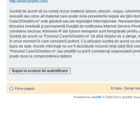
http://www.phpbb.com/
.
Sunteţi de acord să nu scrieţi niciun material abuziv, obscen, vulgar, calomni
sexuală sau orice alt material care poate viola prevederile legale ale ţării d
CaseSiGradini.ro” este găzduit sau ale legislaţiei internaţionale. Nerespecta
blocarea imediată şi permanentă însoţită de notificarea Internet-Service-Pr
considera necesar. Adresele IP ale tuturor mesajelor sunt înregistrate pentru a 
Sunteţi de acord ca “Forumul CaseSiGradini.ro” să aibă dreptul de a şterge, m
în orice moment în care consideră potrivit. Ca utilizator sunteţi de acord ca ori
baza de date. Aceste informaţii nu vor fi dezvăluite niciunei terţe părţi fără 
“Forumul CaseSiGradini.ro” sau phpBB nu pot fi consideraţi responsabili pen
poate duce la compromiterea datelor.
Înapoi la ecranul de autentificare
Echipa
•
Şterge toa
Prima pagină
Powered by
phpBB
© 2000-2011 phpBB Gro