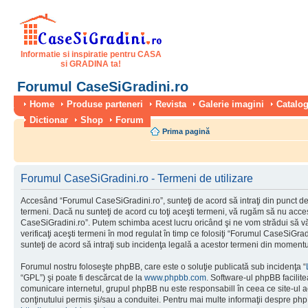
Informatie si inspiratie pentru CASA
si GRADINA ta!
Forumul CaseSiGradini.ro
Home
Produse parteneri
Revista
Galerie imagini
Catalog
Dictionar
Shop
Forum
Prima pagină
Forumul CaseSiGradini.ro - Termeni de utilizare
Accesând “Forumul CaseSiGradini.ro”, sunteţi de acord să intraţi din punct de
termeni. Dacă nu sunteţi de acord cu toţi aceşti termeni, vă rugăm să nu accesa
CaseSiGradini.ro”. Putem schimba acest lucru oricând şi ne vom strădui să vă
verificaţi aceşti termeni în mod regulat în timp ce folosiţi “Forumul CaseSiGra
sunteţi de acord să intraţi sub incidenţa legală a acestor termeni din momentul
Forumul nostru foloseşte phpBB, care este o soluţie publicată sub incidenţa “
“GPL”) şi poate fi descărcat de la
www.phpbb.com
. Software-ul phpBB facilite
comunicare internetul, grupul phpBB nu este responsabill în ceea ce site-ul 
conţinutului permis şi/sau a conduitei. Pentru mai multe informaţii despre php