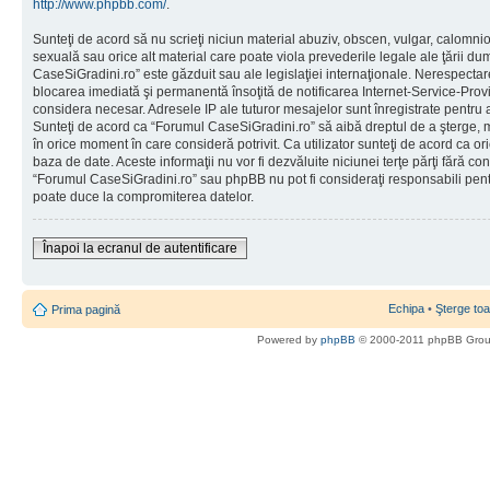
http://www.phpbb.com/
.
Sunteţi de acord să nu scrieţi niciun material abuziv, obscen, vulgar, calomni
sexuală sau orice alt material care poate viola prevederile legale ale ţării d
CaseSiGradini.ro” este găzduit sau ale legislaţiei internaţionale. Nerespecta
blocarea imediată şi permanentă însoţită de notificarea Internet-Service-Pr
considera necesar. Adresele IP ale tuturor mesajelor sunt înregistrate pentru a 
Sunteţi de acord ca “Forumul CaseSiGradini.ro” să aibă dreptul de a şterge, m
în orice moment în care consideră potrivit. Ca utilizator sunteţi de acord ca ori
baza de date. Aceste informaţii nu vor fi dezvăluite niciunei terţe părţi fără 
“Forumul CaseSiGradini.ro” sau phpBB nu pot fi consideraţi responsabili pen
poate duce la compromiterea datelor.
Înapoi la ecranul de autentificare
Echipa
•
Şterge toa
Prima pagină
Powered by
phpBB
© 2000-2011 phpBB Gro