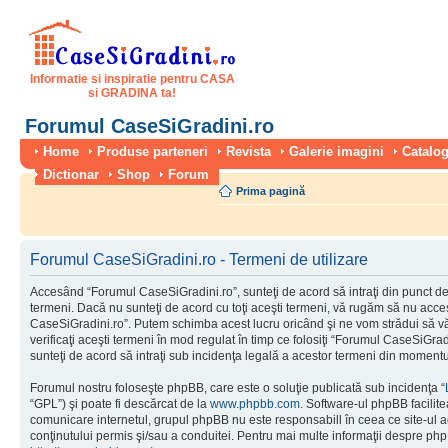
Informatie si inspiratie pentru CASA
si GRADINA ta!
Forumul CaseSiGradini.ro
Home
Produse parteneri
Revista
Galerie imagini
Catalog
Dictionar
Shop
Forum
Prima pagină
Forumul CaseSiGradini.ro - Termeni de utilizare
Accesând “Forumul CaseSiGradini.ro”, sunteţi de acord să intraţi din punct de
termeni. Dacă nu sunteţi de acord cu toţi aceşti termeni, vă rugăm să nu accesa
CaseSiGradini.ro”. Putem schimba acest lucru oricând şi ne vom strădui să vă
verificaţi aceşti termeni în mod regulat în timp ce folosiţi “Forumul CaseSiGra
sunteţi de acord să intraţi sub incidenţa legală a acestor termeni din momentul
Forumul nostru foloseşte phpBB, care este o soluţie publicată sub incidenţa “
“GPL”) şi poate fi descărcat de la
www.phpbb.com
. Software-ul phpBB facilite
comunicare internetul, grupul phpBB nu este responsabill în ceea ce site-ul 
conţinutului permis şi/sau a conduitei. Pentru mai multe informaţii despre php