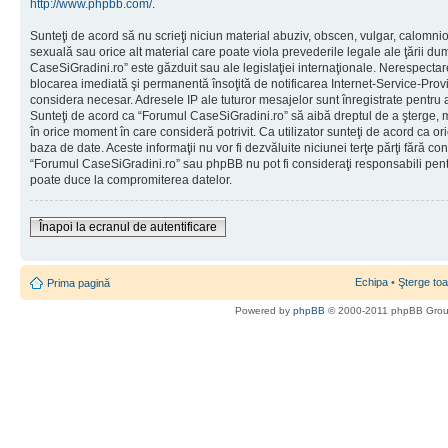
http://www.phpbb.com/
.
Sunteţi de acord să nu scrieţi niciun material abuziv, obscen, vulgar, calomni
sexuală sau orice alt material care poate viola prevederile legale ale ţării d
CaseSiGradini.ro” este găzduit sau ale legislaţiei internaţionale. Nerespecta
blocarea imediată şi permanentă însoţită de notificarea Internet-Service-Pr
considera necesar. Adresele IP ale tuturor mesajelor sunt înregistrate pentru a 
Sunteţi de acord ca “Forumul CaseSiGradini.ro” să aibă dreptul de a şterge, m
în orice moment în care consideră potrivit. Ca utilizator sunteţi de acord ca ori
baza de date. Aceste informaţii nu vor fi dezvăluite niciunei terţe părţi fără 
“Forumul CaseSiGradini.ro” sau phpBB nu pot fi consideraţi responsabili pen
poate duce la compromiterea datelor.
Înapoi la ecranul de autentificare
Echipa
•
Şterge toa
Prima pagină
Powered by
phpBB
© 2000-2011 phpBB Gro