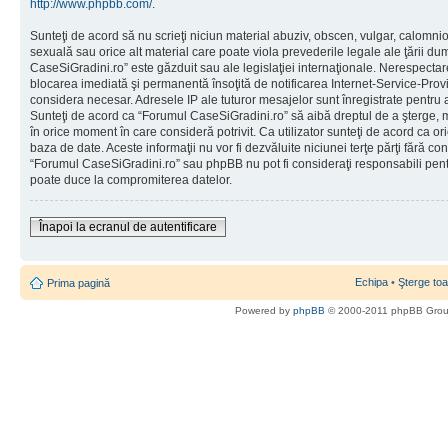
http://www.phpbb.com/
.
Sunteţi de acord să nu scrieţi niciun material abuziv, obscen, vulgar, calomni
sexuală sau orice alt material care poate viola prevederile legale ale ţării d
CaseSiGradini.ro” este găzduit sau ale legislaţiei internaţionale. Nerespecta
blocarea imediată şi permanentă însoţită de notificarea Internet-Service-Pr
considera necesar. Adresele IP ale tuturor mesajelor sunt înregistrate pentru a 
Sunteţi de acord ca “Forumul CaseSiGradini.ro” să aibă dreptul de a şterge, m
în orice moment în care consideră potrivit. Ca utilizator sunteţi de acord ca ori
baza de date. Aceste informaţii nu vor fi dezvăluite niciunei terţe părţi fără 
“Forumul CaseSiGradini.ro” sau phpBB nu pot fi consideraţi responsabili pen
poate duce la compromiterea datelor.
Înapoi la ecranul de autentificare
Echipa
•
Şterge toa
Prima pagină
Powered by
phpBB
© 2000-2011 phpBB Gro