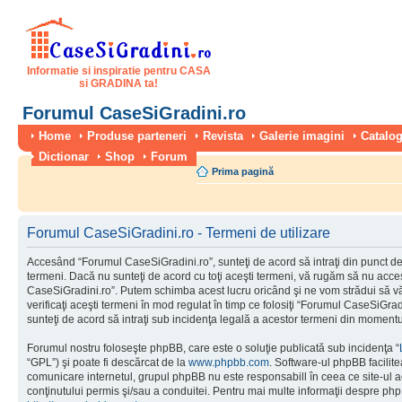
Informatie si inspiratie pentru CASA
si GRADINA ta!
Forumul CaseSiGradini.ro
Home
Produse parteneri
Revista
Galerie imagini
Catalog
Dictionar
Shop
Forum
Prima pagină
Forumul CaseSiGradini.ro - Termeni de utilizare
Accesând “Forumul CaseSiGradini.ro”, sunteţi de acord să intraţi din punct de
termeni. Dacă nu sunteţi de acord cu toţi aceşti termeni, vă rugăm să nu accesa
CaseSiGradini.ro”. Putem schimba acest lucru oricând şi ne vom strădui să vă
verificaţi aceşti termeni în mod regulat în timp ce folosiţi “Forumul CaseSiGra
sunteţi de acord să intraţi sub incidenţa legală a acestor termeni din momentul
Forumul nostru foloseşte phpBB, care este o soluţie publicată sub incidenţa “
“GPL”) şi poate fi descărcat de la
www.phpbb.com
. Software-ul phpBB facilite
comunicare internetul, grupul phpBB nu este responsabill în ceea ce site-ul 
conţinutului permis şi/sau a conduitei. Pentru mai multe informaţii despre php