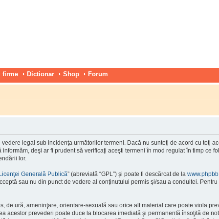
 firme
Dictionar
Shop
Forum
vedere legal sub incidenţa următorilor termeni. Dacă nu sunteţi de acord cu toţi ace
nformăm, deşi ar fi prudent să verificaţi aceşti termeni în mod regulat în timp ce f
ndării lor.
Licenţei Generală Publică
” (abreviată “GPL”) şi poate fi descărcat de la
www.phpbb
cceptă sau nu din punct de vedere al conţinutului permis şi/sau a conduitei. Pentru 
os, de ură, ameninţare, orientare-sexuală sau orice alt material care poate viola pre
area acestor prevederi poate duce la blocarea imediată şi permanentă însoţită de n