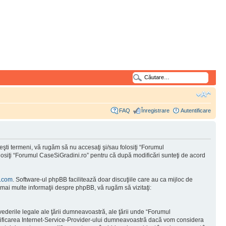
FAQ
Înregistrare
Autentificare
şti termeni, vă rugăm să nu accesaţi şi/sau folosiţi “Forumul
olosiţi “Forumul CaseSiGradini.ro” pentru că după modificări sunteţi de acord
.com
. Software-ul phpBB facilitează doar discuţiile care au ca mijloc de
mai multe informaţii despre phpBB, vă rugăm să vizitaţi:
vederile legale ale ţării dumneavoastră, ale ţării unde “Forumul
otificarea Internet-Service-Provider-ului dumneavoastră dacă vom considera