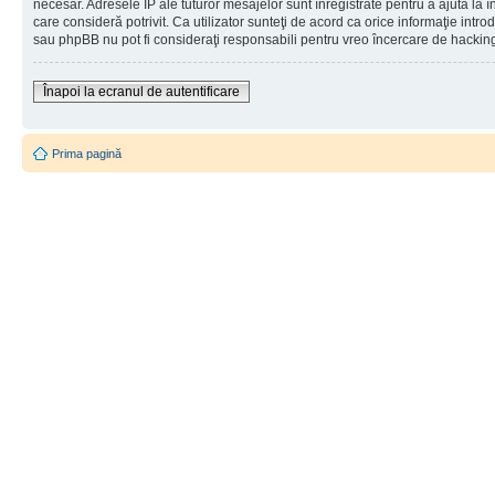
necesar. Adresele IP ale tuturor mesajelor sunt înregistrate pentru a ajuta la 
care consideră potrivit. Ca utilizator sunteţi de acord ca orice informaţie int
sau phpBB nu pot fi consideraţi responsabili pentru vreo încercare de hackin
Înapoi la ecranul de autentificare
Prima pagină