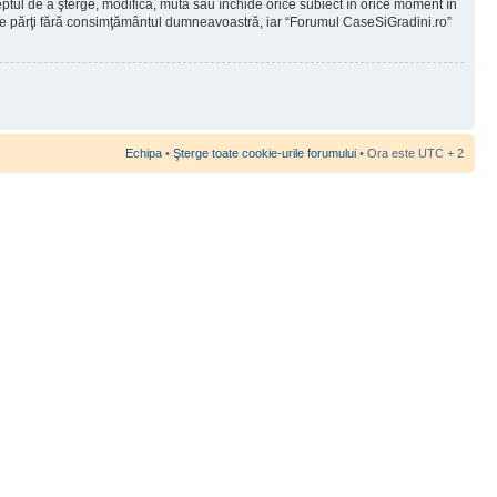
reptul de a şterge, modifica, muta sau închide orice subiect în orice moment în
 terţe părţi fără consimţământul dumneavoastră, iar “Forumul CaseSiGradini.ro”
Echipa
•
Şterge toate cookie-urile forumului
• Ora este UTC + 2