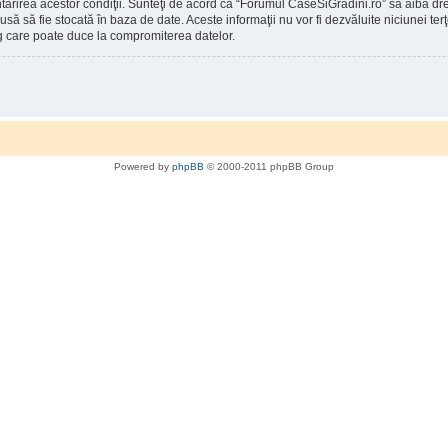
întărirea acestor condiţii. Sunteţi de acord ca “Forumul CaseSiGradini.ro” să aibă d
rodusă să fie stocată în baza de date. Aceste informaţii nu vor fi dezvăluite niciunei
g care poate duce la compromiterea datelor.
Powered by
phpBB
© 2000-2011 phpBB Group