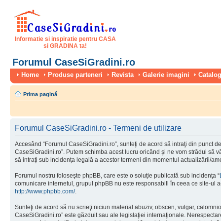
Informatie si inspiratie pentru CASA
si GRADINA ta!
Forumul CaseSiGradini.ro
Home
Produse parteneri
Revista
Galerie imagini
Catalog
Prima pagină
Forumul CaseSiGradini.ro - Termeni de utilizare
Accesând “Forumul CaseSiGradini.ro”, sunteţi de acord să intraţi din punct de 
CaseSiGradini.ro”. Putem schimba acest lucru oricând şi ne vom strădui să vă i
să intraţi sub incidenţa legală a acestor termeni din momentul actualizării/ame
Forumul nostru foloseşte phpBB, care este o soluţie publicată sub incidenţa “
comunicare internetul, grupul phpBB nu este responsabill în ceea ce site-ul a
http://www.phpbb.com/
.
Sunteţi de acord să nu scrieţi niciun material abuziv, obscen, vulgar, calomni
CaseSiGradini.ro” este găzduit sau ale legislaţiei internaţionale. Nerespect