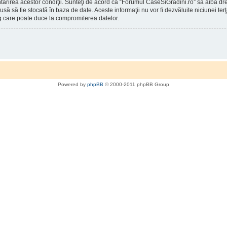
întărirea acestor condiţii. Sunteţi de acord ca “Forumul CaseSiGradini.ro” să aibă d
rodusă să fie stocată în baza de date. Aceste informaţii nu vor fi dezvăluite niciunei
g care poate duce la compromiterea datelor.
Powered by
phpBB
© 2000-2011 phpBB Group