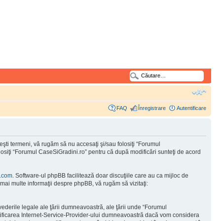
FAQ
Înregistrare
Autentificare
şti termeni, vă rugăm să nu accesaţi şi/sau folosiţi “Forumul
olosiţi “Forumul CaseSiGradini.ro” pentru că după modificări sunteţi de acord
.com
. Software-ul phpBB facilitează doar discuţiile care au ca mijloc de
mai multe informaţii despre phpBB, vă rugăm să vizitaţi:
vederile legale ale ţării dumneavoastră, ale ţării unde “Forumul
otificarea Internet-Service-Provider-ului dumneavoastră dacă vom considera