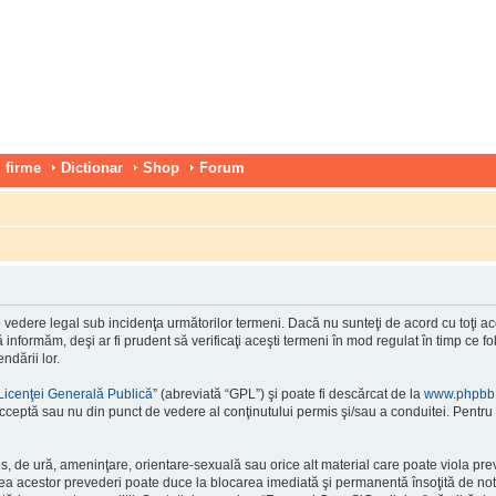
 firme
Dictionar
Shop
Forum
vedere legal sub incidenţa următorilor termeni. Dacă nu sunteţi de acord cu toţi ace
nformăm, deşi ar fi prudent să verificaţi aceşti termeni în mod regulat în timp ce f
ndării lor.
Licenţei Generală Publică
” (abreviată “GPL”) şi poate fi descărcat de la
www.phpbb
cceptă sau nu din punct de vedere al conţinutului permis şi/sau a conduitei. Pentru 
os, de ură, ameninţare, orientare-sexuală sau orice alt material care poate viola pre
area acestor prevederi poate duce la blocarea imediată şi permanentă însoţită de n