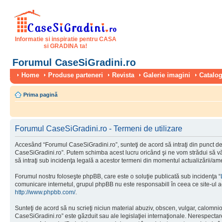
Informatie si inspiratie pentru CASA
si GRADINA ta!
Forumul CaseSiGradini.ro
Home
Produse parteneri
Revista
Galerie imagini
Catalog
Prima pagină
Forumul CaseSiGradini.ro - Termeni de utilizare
Accesând “Forumul CaseSiGradini.ro”, sunteţi de acord să intraţi din punct de 
CaseSiGradini.ro”. Putem schimba acest lucru oricând şi ne vom strădui să vă i
să intraţi sub incidenţa legală a acestor termeni din momentul actualizării/ame
Forumul nostru foloseşte phpBB, care este o soluţie publicată sub incidenţa “
comunicare internetul, grupul phpBB nu este responsabill în ceea ce site-ul a
http://www.phpbb.com/
.
Sunteţi de acord să nu scrieţi niciun material abuziv, obscen, vulgar, calomni
CaseSiGradini.ro” este găzduit sau ale legislaţiei internaţionale. Nerespect