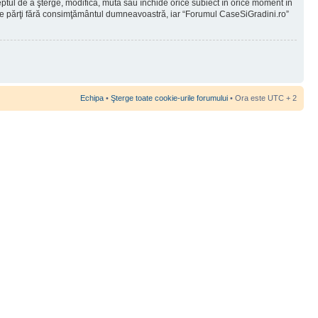
reptul de a şterge, modifica, muta sau închide orice subiect în orice moment în
 terţe părţi fără consimţământul dumneavoastră, iar “Forumul CaseSiGradini.ro”
Echipa
•
Şterge toate cookie-urile forumului
• Ora este UTC + 2