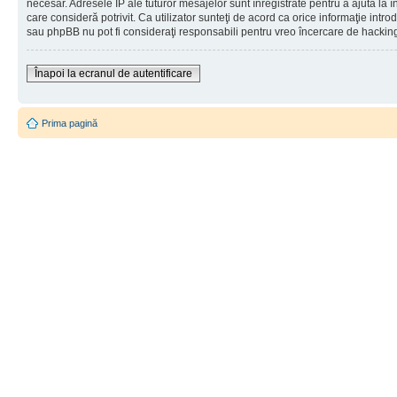
necesar. Adresele IP ale tuturor mesajelor sunt înregistrate pentru a ajuta la 
care consideră potrivit. Ca utilizator sunteţi de acord ca orice informaţie int
sau phpBB nu pot fi consideraţi responsabili pentru vreo încercare de hackin
Înapoi la ecranul de autentificare
Prima pagină