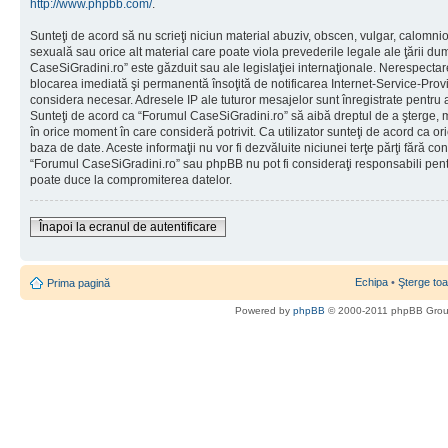
http://www.phpbb.com/
.
Sunteţi de acord să nu scrieţi niciun material abuziv, obscen, vulgar, calomni
sexuală sau orice alt material care poate viola prevederile legale ale ţării d
CaseSiGradini.ro” este găzduit sau ale legislaţiei internaţionale. Nerespecta
blocarea imediată şi permanentă însoţită de notificarea Internet-Service-Pr
considera necesar. Adresele IP ale tuturor mesajelor sunt înregistrate pentru a 
Sunteţi de acord ca “Forumul CaseSiGradini.ro” să aibă dreptul de a şterge, m
în orice moment în care consideră potrivit. Ca utilizator sunteţi de acord ca ori
baza de date. Aceste informaţii nu vor fi dezvăluite niciunei terţe părţi fără 
“Forumul CaseSiGradini.ro” sau phpBB nu pot fi consideraţi responsabili pen
poate duce la compromiterea datelor.
Înapoi la ecranul de autentificare
Echipa
•
Şterge toa
Prima pagină
Powered by
phpBB
© 2000-2011 phpBB Gro