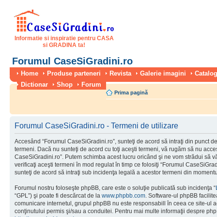
Informatie si inspiratie pentru CASA
si GRADINA ta!
Forumul CaseSiGradini.ro
Home
Produse parteneri
Revista
Galerie imagini
Catalog
Dictionar
Shop
Forum
Prima pagină
Forumul CaseSiGradini.ro - Termeni de utilizare
Accesând “Forumul CaseSiGradini.ro”, sunteţi de acord să intraţi din punct de
termeni. Dacă nu sunteţi de acord cu toţi aceşti termeni, vă rugăm să nu accesa
CaseSiGradini.ro”. Putem schimba acest lucru oricând şi ne vom strădui să vă
verificaţi aceşti termeni în mod regulat în timp ce folosiţi “Forumul CaseSiGra
sunteţi de acord să intraţi sub incidenţa legală a acestor termeni din momentul
Forumul nostru foloseşte phpBB, care este o soluţie publicată sub incidenţa “
“GPL”) şi poate fi descărcat de la
www.phpbb.com
. Software-ul phpBB facilite
comunicare internetul, grupul phpBB nu este responsabill în ceea ce site-ul 
conţinutului permis şi/sau a conduitei. Pentru mai multe informaţii despre php