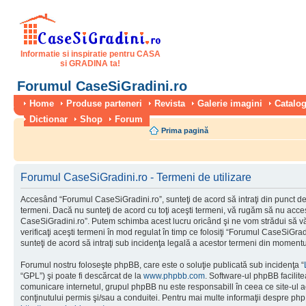
Informatie si inspiratie pentru CASA
si GRADINA ta!
Forumul CaseSiGradini.ro
Home
Produse parteneri
Revista
Galerie imagini
Catalog
Dictionar
Shop
Forum
Prima pagină
Forumul CaseSiGradini.ro - Termeni de utilizare
Accesând “Forumul CaseSiGradini.ro”, sunteţi de acord să intraţi din punct de
termeni. Dacă nu sunteţi de acord cu toţi aceşti termeni, vă rugăm să nu accesa
CaseSiGradini.ro”. Putem schimba acest lucru oricând şi ne vom strădui să vă
verificaţi aceşti termeni în mod regulat în timp ce folosiţi “Forumul CaseSiGra
sunteţi de acord să intraţi sub incidenţa legală a acestor termeni din momentul
Forumul nostru foloseşte phpBB, care este o soluţie publicată sub incidenţa “
“GPL”) şi poate fi descărcat de la
www.phpbb.com
. Software-ul phpBB facilite
comunicare internetul, grupul phpBB nu este responsabill în ceea ce site-ul 
conţinutului permis şi/sau a conduitei. Pentru mai multe informaţii despre php