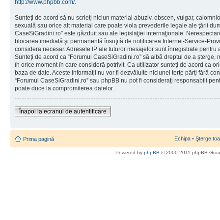
http://www.phpbb.com/
.
Sunteţi de acord să nu scrieţi niciun material abuziv, obscen, vulgar, calomni
sexuală sau orice alt material care poate viola prevederile legale ale ţării d
CaseSiGradini.ro” este găzduit sau ale legislaţiei internaţionale. Nerespecta
blocarea imediată şi permanentă însoţită de notificarea Internet-Service-Pr
considera necesar. Adresele IP ale tuturor mesajelor sunt înregistrate pentru a 
Sunteţi de acord ca “Forumul CaseSiGradini.ro” să aibă dreptul de a şterge, m
în orice moment în care consideră potrivit. Ca utilizator sunteţi de acord ca ori
baza de date. Aceste informaţii nu vor fi dezvăluite niciunei terţe părţi fără 
“Forumul CaseSiGradini.ro” sau phpBB nu pot fi consideraţi responsabili pen
poate duce la compromiterea datelor.
Înapoi la ecranul de autentificare
Echipa
•
Şterge toa
Prima pagină
Powered by
phpBB
© 2000-2011 phpBB Gro