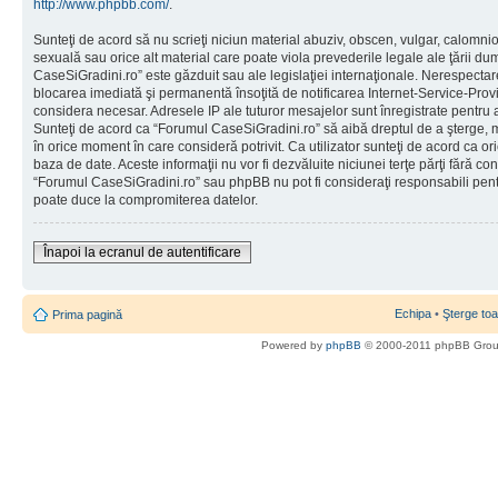
http://www.phpbb.com/
.
Sunteţi de acord să nu scrieţi niciun material abuziv, obscen, vulgar, calomni
sexuală sau orice alt material care poate viola prevederile legale ale ţării d
CaseSiGradini.ro” este găzduit sau ale legislaţiei internaţionale. Nerespecta
blocarea imediată şi permanentă însoţită de notificarea Internet-Service-Pr
considera necesar. Adresele IP ale tuturor mesajelor sunt înregistrate pentru a 
Sunteţi de acord ca “Forumul CaseSiGradini.ro” să aibă dreptul de a şterge, m
în orice moment în care consideră potrivit. Ca utilizator sunteţi de acord ca ori
baza de date. Aceste informaţii nu vor fi dezvăluite niciunei terţe părţi fără 
“Forumul CaseSiGradini.ro” sau phpBB nu pot fi consideraţi responsabili pen
poate duce la compromiterea datelor.
Înapoi la ecranul de autentificare
Echipa
•
Şterge toa
Prima pagină
Powered by
phpBB
© 2000-2011 phpBB Gro