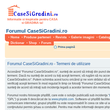
Informatie si inspiratie pentru CASA
si GRADINA ta!
Forumul CaseSiGradini.ro
Home
Produse parteneri
Revista
Galerie imagini
Catalog
Dictionar
Shop
Forum
Prima pagină
Forumul CaseSiGradini.ro - Termeni de utilizare
Accesând “Forumul CaseSiGradini.ro”, sunteţi de acord să intraţi din punct de
termeni. Dacă nu sunteţi de acord cu toţi aceşti termeni, vă rugăm să nu accesa
CaseSiGradini.ro”. Putem schimba acest lucru oricând şi ne vom strădui să vă
verificaţi aceşti termeni în mod regulat în timp ce folosiţi “Forumul CaseSiGra
sunteţi de acord să intraţi sub incidenţa legală a acestor termeni din momentul
Forumul nostru foloseşte phpBB, care este o soluţie publicată sub incidenţa “
“GPL”) şi poate fi descărcat de la
www.phpbb.com
. Software-ul phpBB facilite
comunicare internetul, grupul phpBB nu este responsabill în ceea ce site-ul 
conţinutului permis şi/sau a conduitei. Pentru mai multe informaţii despre php