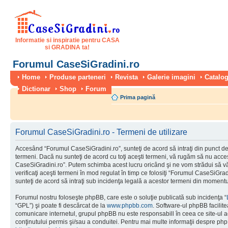
Informatie si inspiratie pentru CASA
si GRADINA ta!
Forumul CaseSiGradini.ro
Home
Produse parteneri
Revista
Galerie imagini
Catalog
Dictionar
Shop
Forum
Prima pagină
Forumul CaseSiGradini.ro - Termeni de utilizare
Accesând “Forumul CaseSiGradini.ro”, sunteţi de acord să intraţi din punct de
termeni. Dacă nu sunteţi de acord cu toţi aceşti termeni, vă rugăm să nu accesa
CaseSiGradini.ro”. Putem schimba acest lucru oricând şi ne vom strădui să vă
verificaţi aceşti termeni în mod regulat în timp ce folosiţi “Forumul CaseSiGra
sunteţi de acord să intraţi sub incidenţa legală a acestor termeni din momentul
Forumul nostru foloseşte phpBB, care este o soluţie publicată sub incidenţa “
“GPL”) şi poate fi descărcat de la
www.phpbb.com
. Software-ul phpBB facilite
comunicare internetul, grupul phpBB nu este responsabill în ceea ce site-ul 
conţinutului permis şi/sau a conduitei. Pentru mai multe informaţii despre php