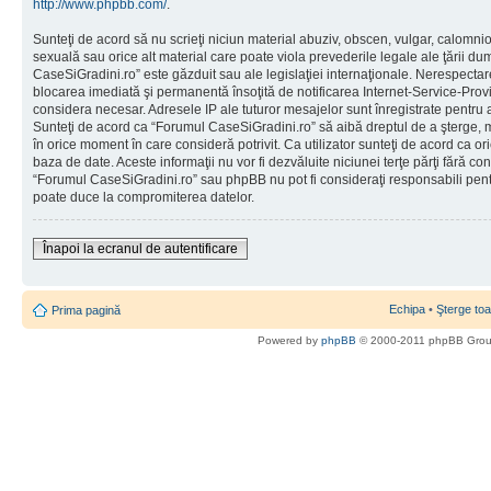
http://www.phpbb.com/
.
Sunteţi de acord să nu scrieţi niciun material abuziv, obscen, vulgar, calomni
sexuală sau orice alt material care poate viola prevederile legale ale ţării d
CaseSiGradini.ro” este găzduit sau ale legislaţiei internaţionale. Nerespecta
blocarea imediată şi permanentă însoţită de notificarea Internet-Service-Pr
considera necesar. Adresele IP ale tuturor mesajelor sunt înregistrate pentru a 
Sunteţi de acord ca “Forumul CaseSiGradini.ro” să aibă dreptul de a şterge, m
în orice moment în care consideră potrivit. Ca utilizator sunteţi de acord ca ori
baza de date. Aceste informaţii nu vor fi dezvăluite niciunei terţe părţi fără 
“Forumul CaseSiGradini.ro” sau phpBB nu pot fi consideraţi responsabili pen
poate duce la compromiterea datelor.
Înapoi la ecranul de autentificare
Echipa
•
Şterge toa
Prima pagină
Powered by
phpBB
© 2000-2011 phpBB Gro