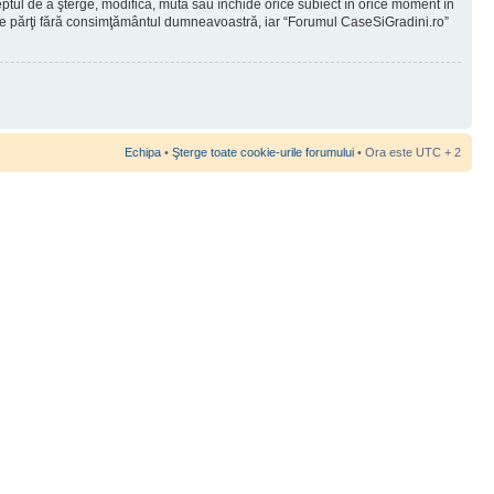
reptul de a şterge, modifica, muta sau închide orice subiect în orice moment în
 terţe părţi fără consimţământul dumneavoastră, iar “Forumul CaseSiGradini.ro”
Echipa
•
Şterge toate cookie-urile forumului
• Ora este UTC + 2