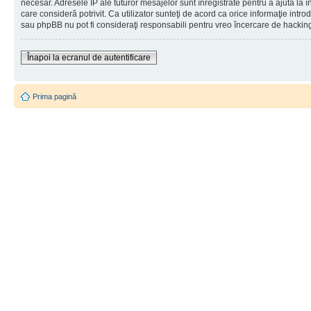
necesar. Adresele IP ale tuturor mesajelor sunt înregistrate pentru a ajuta la 
care consideră potrivit. Ca utilizator sunteţi de acord ca orice informaţie int
sau phpBB nu pot fi consideraţi responsabili pentru vreo încercare de hackin
Înapoi la ecranul de autentificare
Prima pagină