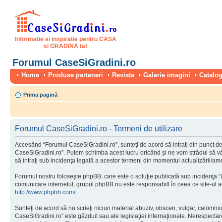
Informatie si inspiratie pentru CASA
si GRADINA ta!
Forumul CaseSiGradini.ro
Home
Produse parteneri
Revista
Galerie imagini
Catalog
Prima pagină
Forumul CaseSiGradini.ro - Termeni de utilizare
Accesând “Forumul CaseSiGradini.ro”, sunteţi de acord să intraţi din punct de 
CaseSiGradini.ro”. Putem schimba acest lucru oricând şi ne vom strădui să vă i
să intraţi sub incidenţa legală a acestor termeni din momentul actualizării/ame
Forumul nostru foloseşte phpBB, care este o soluţie publicată sub incidenţa “
comunicare internetul, grupul phpBB nu este responsabill în ceea ce site-ul a
http://www.phpbb.com/
.
Sunteţi de acord să nu scrieţi niciun material abuziv, obscen, vulgar, calomni
CaseSiGradini.ro” este găzduit sau ale legislaţiei internaţionale. Nerespect