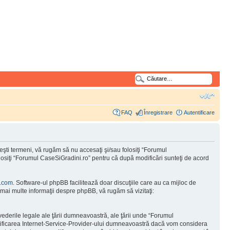
FAQ
Înregistrare
Autentificare
şti termeni, vă rugăm să nu accesaţi şi/sau folosiţi “Forumul
olosiţi “Forumul CaseSiGradini.ro” pentru că după modificări sunteţi de acord
.com
. Software-ul phpBB facilitează doar discuţiile care au ca mijloc de
mai multe informaţii despre phpBB, vă rugăm să vizitaţi:
vederile legale ale ţării dumneavoastră, ale ţării unde “Forumul
otificarea Internet-Service-Provider-ului dumneavoastră dacă vom considera