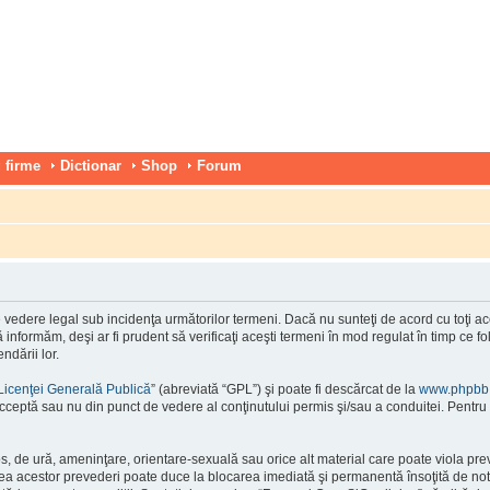
 firme
Dictionar
Shop
Forum
vedere legal sub incidenţa următorilor termeni. Dacă nu sunteţi de acord cu toţi ace
nformăm, deşi ar fi prudent să verificaţi aceşti termeni în mod regulat în timp ce f
ndării lor.
Licenţei Generală Publică
” (abreviată “GPL”) şi poate fi descărcat de la
www.phpbb
cceptă sau nu din punct de vedere al conţinutului permis şi/sau a conduitei. Pentru 
os, de ură, ameninţare, orientare-sexuală sau orice alt material care poate viola pre
area acestor prevederi poate duce la blocarea imediată şi permanentă însoţită de n