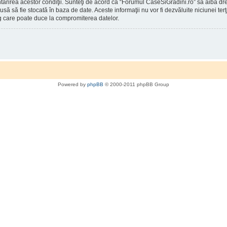
întărirea acestor condiţii. Sunteţi de acord ca “Forumul CaseSiGradini.ro” să aibă d
rodusă să fie stocată în baza de date. Aceste informaţii nu vor fi dezvăluite niciunei
g care poate duce la compromiterea datelor.
Powered by
phpBB
© 2000-2011 phpBB Group