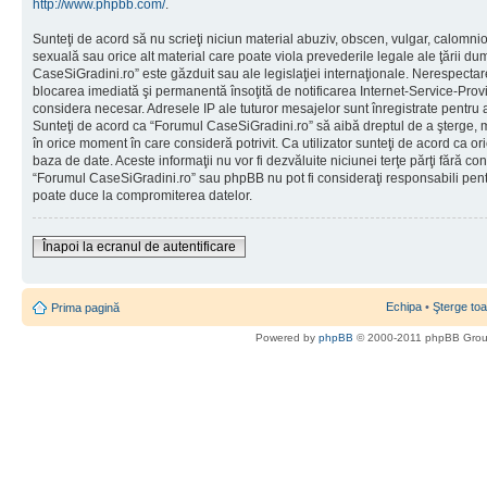
http://www.phpbb.com/
.
Sunteţi de acord să nu scrieţi niciun material abuziv, obscen, vulgar, calomni
sexuală sau orice alt material care poate viola prevederile legale ale ţării d
CaseSiGradini.ro” este găzduit sau ale legislaţiei internaţionale. Nerespecta
blocarea imediată şi permanentă însoţită de notificarea Internet-Service-Pr
considera necesar. Adresele IP ale tuturor mesajelor sunt înregistrate pentru a 
Sunteţi de acord ca “Forumul CaseSiGradini.ro” să aibă dreptul de a şterge, m
în orice moment în care consideră potrivit. Ca utilizator sunteţi de acord ca ori
baza de date. Aceste informaţii nu vor fi dezvăluite niciunei terţe părţi fără 
“Forumul CaseSiGradini.ro” sau phpBB nu pot fi consideraţi responsabili pen
poate duce la compromiterea datelor.
Înapoi la ecranul de autentificare
Echipa
•
Şterge toa
Prima pagină
Powered by
phpBB
© 2000-2011 phpBB Gro