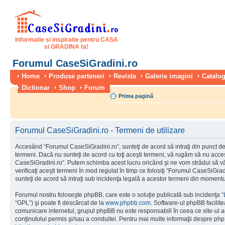
Informatie si inspiratie pentru CASA
si GRADINA ta!
Forumul CaseSiGradini.ro
Home
Produse parteneri
Revista
Galerie imagini
Catalog
Dictionar
Shop
Forum
Prima pagină
Forumul CaseSiGradini.ro - Termeni de utilizare
Accesând “Forumul CaseSiGradini.ro”, sunteţi de acord să intraţi din punct de
termeni. Dacă nu sunteţi de acord cu toţi aceşti termeni, vă rugăm să nu accesa
CaseSiGradini.ro”. Putem schimba acest lucru oricând şi ne vom strădui să vă
verificaţi aceşti termeni în mod regulat în timp ce folosiţi “Forumul CaseSiGra
sunteţi de acord să intraţi sub incidenţa legală a acestor termeni din momentul
Forumul nostru foloseşte phpBB, care este o soluţie publicată sub incidenţa “
“GPL”) şi poate fi descărcat de la
www.phpbb.com
. Software-ul phpBB facilite
comunicare internetul, grupul phpBB nu este responsabill în ceea ce site-ul 
conţinutului permis şi/sau a conduitei. Pentru mai multe informaţii despre php