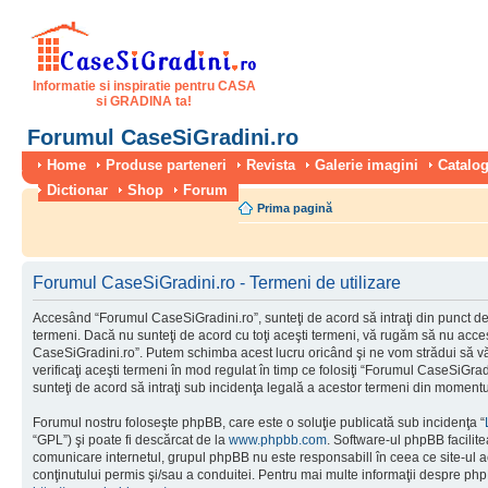
Informatie si inspiratie pentru CASA
si GRADINA ta!
Forumul CaseSiGradini.ro
Home
Produse parteneri
Revista
Galerie imagini
Catalog
Dictionar
Shop
Forum
Prima pagină
Forumul CaseSiGradini.ro - Termeni de utilizare
Accesând “Forumul CaseSiGradini.ro”, sunteţi de acord să intraţi din punct de
termeni. Dacă nu sunteţi de acord cu toţi aceşti termeni, vă rugăm să nu accesa
CaseSiGradini.ro”. Putem schimba acest lucru oricând şi ne vom strădui să vă
verificaţi aceşti termeni în mod regulat în timp ce folosiţi “Forumul CaseSiGra
sunteţi de acord să intraţi sub incidenţa legală a acestor termeni din momentul
Forumul nostru foloseşte phpBB, care este o soluţie publicată sub incidenţa “
“GPL”) şi poate fi descărcat de la
www.phpbb.com
. Software-ul phpBB facilite
comunicare internetul, grupul phpBB nu este responsabill în ceea ce site-ul 
conţinutului permis şi/sau a conduitei. Pentru mai multe informaţii despre php