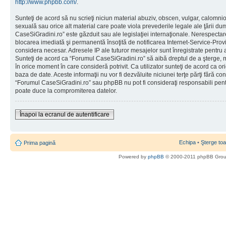
http://www.phpbb.com/
.
Sunteţi de acord să nu scrieţi niciun material abuziv, obscen, vulgar, calomni
sexuală sau orice alt material care poate viola prevederile legale ale ţării d
CaseSiGradini.ro” este găzduit sau ale legislaţiei internaţionale. Nerespecta
blocarea imediată şi permanentă însoţită de notificarea Internet-Service-Pr
considera necesar. Adresele IP ale tuturor mesajelor sunt înregistrate pentru a 
Sunteţi de acord ca “Forumul CaseSiGradini.ro” să aibă dreptul de a şterge, m
în orice moment în care consideră potrivit. Ca utilizator sunteţi de acord ca ori
baza de date. Aceste informaţii nu vor fi dezvăluite niciunei terţe părţi fără 
“Forumul CaseSiGradini.ro” sau phpBB nu pot fi consideraţi responsabili pen
poate duce la compromiterea datelor.
Înapoi la ecranul de autentificare
Echipa
•
Şterge toa
Prima pagină
Powered by
phpBB
© 2000-2011 phpBB Gro