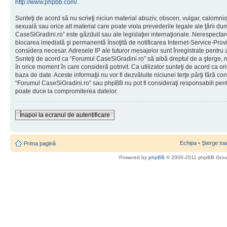
http://www.phpbb.com/
.
Sunteţi de acord să nu scrieţi niciun material abuziv, obscen, vulgar, calomni
sexuală sau orice alt material care poate viola prevederile legale ale ţării d
CaseSiGradini.ro” este găzduit sau ale legislaţiei internaţionale. Nerespecta
blocarea imediată şi permanentă însoţită de notificarea Internet-Service-Pr
considera necesar. Adresele IP ale tuturor mesajelor sunt înregistrate pentru a 
Sunteţi de acord ca “Forumul CaseSiGradini.ro” să aibă dreptul de a şterge, m
în orice moment în care consideră potrivit. Ca utilizator sunteţi de acord ca ori
baza de date. Aceste informaţii nu vor fi dezvăluite niciunei terţe părţi fără 
“Forumul CaseSiGradini.ro” sau phpBB nu pot fi consideraţi responsabili pen
poate duce la compromiterea datelor.
Înapoi la ecranul de autentificare
Echipa
•
Şterge toa
Prima pagină
Powered by
phpBB
© 2000-2011 phpBB Gro