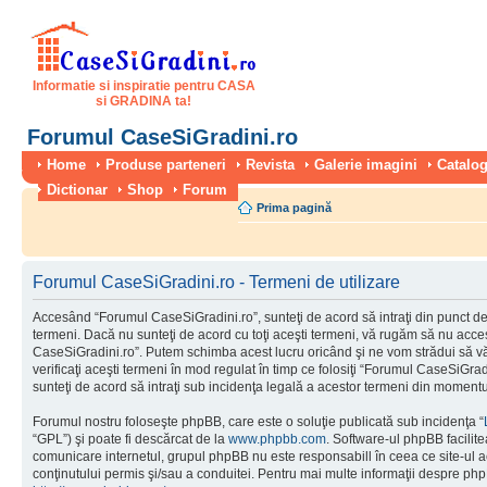
Informatie si inspiratie pentru CASA
si GRADINA ta!
Forumul CaseSiGradini.ro
Home
Produse parteneri
Revista
Galerie imagini
Catalog
Dictionar
Shop
Forum
Prima pagină
Forumul CaseSiGradini.ro - Termeni de utilizare
Accesând “Forumul CaseSiGradini.ro”, sunteţi de acord să intraţi din punct de
termeni. Dacă nu sunteţi de acord cu toţi aceşti termeni, vă rugăm să nu accesa
CaseSiGradini.ro”. Putem schimba acest lucru oricând şi ne vom strădui să vă
verificaţi aceşti termeni în mod regulat în timp ce folosiţi “Forumul CaseSiGra
sunteţi de acord să intraţi sub incidenţa legală a acestor termeni din momentul
Forumul nostru foloseşte phpBB, care este o soluţie publicată sub incidenţa “
“GPL”) şi poate fi descărcat de la
www.phpbb.com
. Software-ul phpBB facilite
comunicare internetul, grupul phpBB nu este responsabill în ceea ce site-ul 
conţinutului permis şi/sau a conduitei. Pentru mai multe informaţii despre php