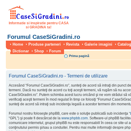
Informatie si inspiratie pentru CASA
si GRADINA ta!
Forumul CaseSiGradini.ro
Home
Produse parteneri
Revista
Galerie imagini
Catalog
Dictionar
Shop
Forum
Prima pagină
Forumul CaseSiGradini.ro - Termeni de utilizare
Accesând “Forumul CaseSiGradini.ro”, sunteţi de acord să intraţi din punct de
termeni. Dacă nu sunteţi de acord cu toţi aceşti termeni, vă rugăm să nu accesa
CaseSiGradini.ro”. Putem schimba acest lucru oricând şi ne vom strădui să vă
verificaţi aceşti termeni în mod regulat în timp ce folosiţi “Forumul CaseSiGra
sunteţi de acord să intraţi sub incidenţa legală a acestor termeni din momentul
Forumul nostru foloseşte phpBB, care este o soluţie publicată sub incidenţa “
“GPL”) şi poate fi descărcat de la
www.phpbb.com
. Software-ul phpBB facilite
comunicare internetul, grupul phpBB nu este responsabill în ceea ce site-ul 
conţinutului permis şi/sau a conduitei. Pentru mai multe informaţii despre php