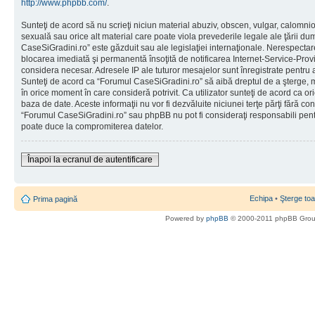
http://www.phpbb.com/
.
Sunteţi de acord să nu scrieţi niciun material abuziv, obscen, vulgar, calomni
sexuală sau orice alt material care poate viola prevederile legale ale ţării d
CaseSiGradini.ro” este găzduit sau ale legislaţiei internaţionale. Nerespecta
blocarea imediată şi permanentă însoţită de notificarea Internet-Service-Pr
considera necesar. Adresele IP ale tuturor mesajelor sunt înregistrate pentru a 
Sunteţi de acord ca “Forumul CaseSiGradini.ro” să aibă dreptul de a şterge, m
în orice moment în care consideră potrivit. Ca utilizator sunteţi de acord ca ori
baza de date. Aceste informaţii nu vor fi dezvăluite niciunei terţe părţi fără 
“Forumul CaseSiGradini.ro” sau phpBB nu pot fi consideraţi responsabili pen
poate duce la compromiterea datelor.
Înapoi la ecranul de autentificare
Echipa
•
Şterge toa
Prima pagină
Powered by
phpBB
© 2000-2011 phpBB Gro