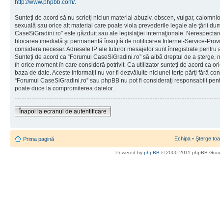
http://www.phpbb.com/
.
Sunteţi de acord să nu scrieţi niciun material abuziv, obscen, vulgar, calomni
sexuală sau orice alt material care poate viola prevederile legale ale ţării d
CaseSiGradini.ro” este găzduit sau ale legislaţiei internaţionale. Nerespecta
blocarea imediată şi permanentă însoţită de notificarea Internet-Service-Pr
considera necesar. Adresele IP ale tuturor mesajelor sunt înregistrate pentru a 
Sunteţi de acord ca “Forumul CaseSiGradini.ro” să aibă dreptul de a şterge, m
în orice moment în care consideră potrivit. Ca utilizator sunteţi de acord ca ori
baza de date. Aceste informaţii nu vor fi dezvăluite niciunei terţe părţi fără 
“Forumul CaseSiGradini.ro” sau phpBB nu pot fi consideraţi responsabili pen
poate duce la compromiterea datelor.
Înapoi la ecranul de autentificare
Echipa
•
Şterge toa
Prima pagină
Powered by
phpBB
© 2000-2011 phpBB Gro