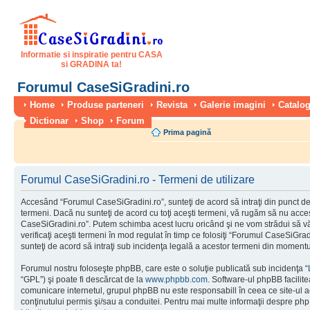
Informatie si inspiratie pentru CASA
si GRADINA ta!
Forumul CaseSiGradini.ro
Home
Produse parteneri
Revista
Galerie imagini
Catalog
Dictionar
Shop
Forum
Prima pagină
Forumul CaseSiGradini.ro - Termeni de utilizare
Accesând “Forumul CaseSiGradini.ro”, sunteţi de acord să intraţi din punct de
termeni. Dacă nu sunteţi de acord cu toţi aceşti termeni, vă rugăm să nu accesa
CaseSiGradini.ro”. Putem schimba acest lucru oricând şi ne vom strădui să vă
verificaţi aceşti termeni în mod regulat în timp ce folosiţi “Forumul CaseSiGra
sunteţi de acord să intraţi sub incidenţa legală a acestor termeni din momentul
Forumul nostru foloseşte phpBB, care este o soluţie publicată sub incidenţa “
“GPL”) şi poate fi descărcat de la
www.phpbb.com
. Software-ul phpBB facilite
comunicare internetul, grupul phpBB nu este responsabill în ceea ce site-ul 
conţinutului permis şi/sau a conduitei. Pentru mai multe informaţii despre php