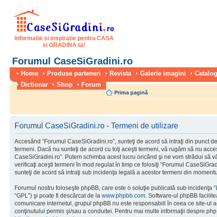
Informatie si inspiratie pentru CASA
si GRADINA ta!
Forumul CaseSiGradini.ro
Home
Produse parteneri
Revista
Galerie imagini
Catalog
Dictionar
Shop
Forum
Prima pagină
Forumul CaseSiGradini.ro - Termeni de utilizare
Accesând “Forumul CaseSiGradini.ro”, sunteţi de acord să intraţi din punct de
termeni. Dacă nu sunteţi de acord cu toţi aceşti termeni, vă rugăm să nu accesa
CaseSiGradini.ro”. Putem schimba acest lucru oricând şi ne vom strădui să vă
verificaţi aceşti termeni în mod regulat în timp ce folosiţi “Forumul CaseSiGra
sunteţi de acord să intraţi sub incidenţa legală a acestor termeni din momentul
Forumul nostru foloseşte phpBB, care este o soluţie publicată sub incidenţa “
“GPL”) şi poate fi descărcat de la
www.phpbb.com
. Software-ul phpBB facilite
comunicare internetul, grupul phpBB nu este responsabill în ceea ce site-ul 
conţinutului permis şi/sau a conduitei. Pentru mai multe informaţii despre php