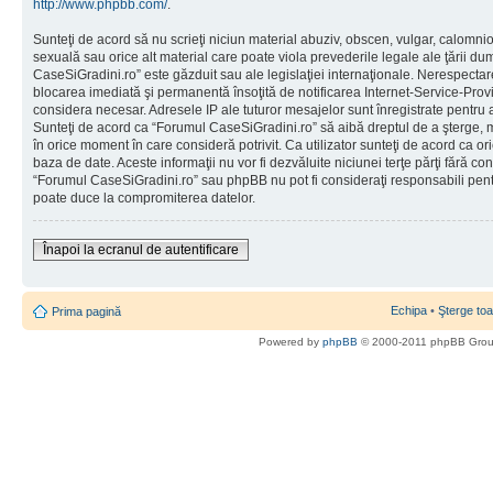
http://www.phpbb.com/
.
Sunteţi de acord să nu scrieţi niciun material abuziv, obscen, vulgar, calomni
sexuală sau orice alt material care poate viola prevederile legale ale ţării d
CaseSiGradini.ro” este găzduit sau ale legislaţiei internaţionale. Nerespecta
blocarea imediată şi permanentă însoţită de notificarea Internet-Service-Pr
considera necesar. Adresele IP ale tuturor mesajelor sunt înregistrate pentru a 
Sunteţi de acord ca “Forumul CaseSiGradini.ro” să aibă dreptul de a şterge, m
în orice moment în care consideră potrivit. Ca utilizator sunteţi de acord ca ori
baza de date. Aceste informaţii nu vor fi dezvăluite niciunei terţe părţi fără 
“Forumul CaseSiGradini.ro” sau phpBB nu pot fi consideraţi responsabili pen
poate duce la compromiterea datelor.
Înapoi la ecranul de autentificare
Echipa
•
Şterge toa
Prima pagină
Powered by
phpBB
© 2000-2011 phpBB Gro