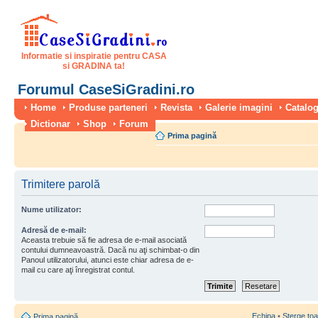
Informatie si inspiratie pentru CASA
si GRADINA ta!
Forumul CaseSiGradini.ro
Home
Produse parteneri
Revista
Galerie imagini
Catalog
Dictionar
Shop
Forum
Prima pagină
Trimitere parolă
Nume utilizator:
Adresă de e-mail:
Aceasta trebuie să fie adresa de e-mail asociată
contului dumneavoastră. Dacă nu aţi schimbat-o din
Panoul utilizatorului, atunci este chiar adresa de e-
mail cu care aţi înregistrat contul.
Echipa
•
Şterge toa
Prima pagină