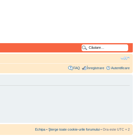
FAQ
Înregistrare
Autentificare
Echipa
•
Şterge toate cookie-urile forumului
• Ora este UTC + 2