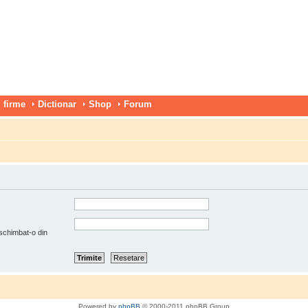
 firme
Dictionar
Shop
Forum
 schimbat-o din
Powered by
phpBB
© 2000-2011 phpBB Group