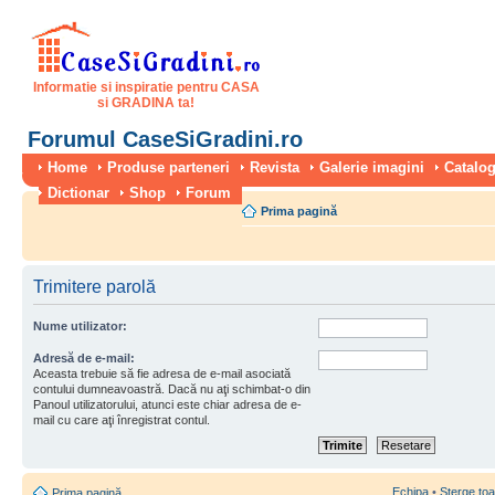
Informatie si inspiratie pentru CASA
si GRADINA ta!
Forumul CaseSiGradini.ro
Home
Produse parteneri
Revista
Galerie imagini
Catalog
Dictionar
Shop
Forum
Prima pagină
Trimitere parolă
Nume utilizator:
Adresă de e-mail:
Aceasta trebuie să fie adresa de e-mail asociată
contului dumneavoastră. Dacă nu aţi schimbat-o din
Panoul utilizatorului, atunci este chiar adresa de e-
mail cu care aţi înregistrat contul.
Echipa
•
Şterge toa
Prima pagină